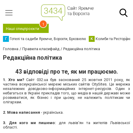
1
Наші спецпроєкти
Г
Готелі та садиби Яремче, Ворохти, Буковелю
К
Колиби та Ресторани
Головна
Правила класифайд
Редакційна політика
Редакційна політика
43 відповіді про те, як ми працюємо.
1.
Хто ми?
Сайт 032.ua був заснований 25 жовтня 2011 року, як
частина всеукраїнської мережі міських сайтів CitySites. Це мережа
незалежних довідково-інформаційних інтернет-ресурсів. Один з
небагатьох в Україні прикладів того, що медіа в нашій державі може
розвиватися, як бізнес і при цьому, не належить політикам чи
олігархам.
2.
Мова написання
- українська.
3. Для кого ми пишемо:
для львів'ян та жителів Львівської
області.