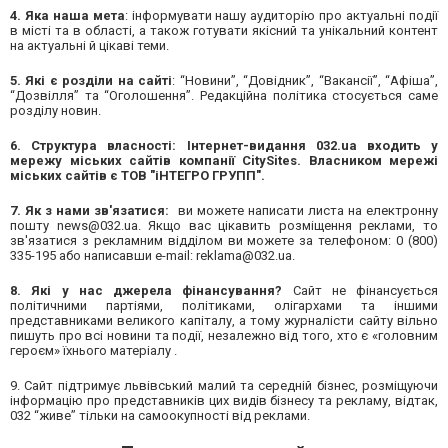
4. Яка наша мета
: інформувати нашу аудиторію про актуальні події
в місті та в області, а також готувати якісний та унікальний контент
на актуальні й цікаві теми.
5.
Які є розділи на сайті
: “Новини”, “Довідник”, “Вакансії”, “Афіша”,
“Дозвілля” та “Оголошення”. Редакційна політика стосується саме
розділу новин.
6.
Структура власності:
Інтернет-видання 032.ua входить у
мережу міських сайтів компанії CitySites.
Власником мережі
міських сайтів є ТОВ "іНТЕГРО ГРУПП".
7. Як з нами зв'язатися:
ви можете написати листа на електронну
пошту
news@032.ua
. Якщо вас цікавить розміщення реклами, то
зв'язатися з рекламним відділом ви можете за телефоном: 0 (800)
335-195 або написавши е-mail:
reklama@032.ua
.
8. Які у нас джерела фінансування?
Сайт не фінансується
політичними партіями, політиками, олігархами та іншими
представниками великого капіталу, а тому журналісти сайту вільно
пишуть про всі новини та події, незалежно від того, хто є «головним
героєм» їхнього матеріалу .
9. Сайт підтримує львівський малий та середній бізнес, розміщуючи
інформацію про представників цих видів бізнесу та рекламу, відтак,
032 “живе” тільки на самоокупності від реклами.