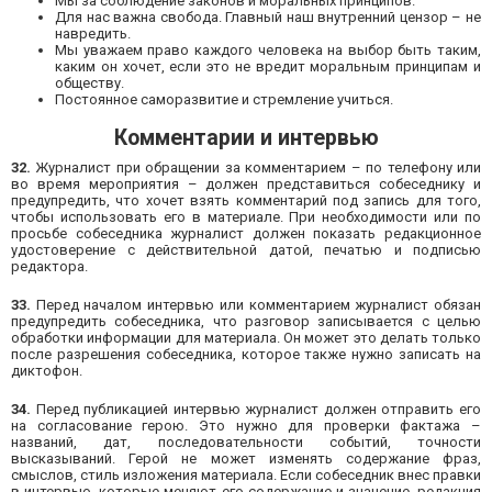
Мы за соблюдение законов и моральных принципов.
Для нас важна свобода. Главный наш внутренний цензор – не
навредить.
Мы уважаем право каждого человека на выбор быть таким,
каким он хочет, если это не вредит моральным принципам и
обществу.
Постоянное саморазвитие и стремление учиться.
Комментарии и интервью
32.
Журналист при обращении за комментарием – по телефону или
во время мероприятия – должен представиться собеседнику и
предупредить, что хочет взять комментарий под запись для того,
чтобы использовать его в материале. При необходимости или по
просьбе собеседника журналист должен показать редакционное
удостоверение с действительной датой, печатью и подписью
редактора.
33.
Перед началом интервью или комментарием журналист обязан
предупредить собеседника, что разговор записывается с целью
обработки информации для материала. Он может это делать только
после разрешения собеседника, которое также нужно записать на
диктофон.
34.
Перед публикацией интервью журналист должен отправить его
на согласование герою. Это нужно для проверки фактажа –
названий, дат, последовательности событий, точности
высказываний. Герой не может изменять содержание фраз,
смыслов, стиль изложения материала. Если собеседник внес правки
в интервью, которые меняют его содержание и значение, редакция