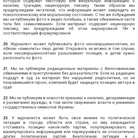
которые содержат текстовую или визуальную информацию о
насилии, трагедии, нецензурную лексику. Таким образом мы
предупреждаем читателей, что информация может навредить их
психологическому или моральному состоянию. С тех же побуждений
мы не публикуем фото и видео погибших, а также обнаженные части
тела без «замыливания». Если материал содержит нецензурную
лексику, мы предупреждаем об этом маркировкой 18+ и
соответствующей формулировкой.
20.
Журналист может публиковать фото несовершеннолетних, но
обязан «замылить» лицо детей. Открывать их можно в том случае,
если несовершеннолетних разыскивает полиция, и детей нужно
распознать по фото.
21.
Мы не публикуем редакционные материалы с беспочвенными
обвинениями в преступлениях без доказательств. Если на редакцию
подадут в суд за материал без нарушений редполитики, но не
понравившийся герою, компания будет защищать позицию автора в
суде.
22.
Мы не публикуем в новостях призывы к насилию, дискриминации
и разжиганию вражды, в том числе свержению власти и унижению
государственных символов Украины.
23.
У журналиста может быть свое мнение по политической
ситуации в городе, области или стране, но ему запрещается
отстаивать позицию какой-либо партии, популяризировать ее,
манипулировать информацией или перекручивать ее относительно
других политических партий. Аналогичная ситуация и с