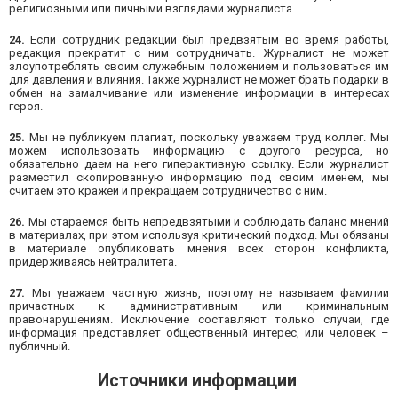
религиозными или личными взглядами журналиста.
24.
Если сотрудник редакции был предвзятым во время работы,
редакция прекратит с ним сотрудничать. Журналист не может
злоупотреблять своим служебным положением и пользоваться им
для давления и влияния. Также журналист не может брать подарки в
обмен на замалчивание или изменение информации в интересах
героя.
25.
Мы не публикуем плагиат, поскольку уважаем труд коллег. Мы
можем использовать информацию с другого ресурса, но
обязательно даем на него гиперактивную ссылку. Если журналист
разместил скопированную информацию под своим именем, мы
считаем это кражей и прекращаем сотрудничество с ним.
26.
Мы стараемся быть непредвзятыми и соблюдать баланс мнений
в материалах, при этом используя критический подход. Мы обязаны
в материале опубликовать мнения всех сторон конфликта,
придерживаясь нейтралитета.
27.
Мы уважаем частную жизнь, поэтому не называем фамилии
причастных к административным или криминальным
правонарушениям. Исключение составляют только случаи, где
информация представляет общественный интерес, или человек –
публичный.
Источники информации