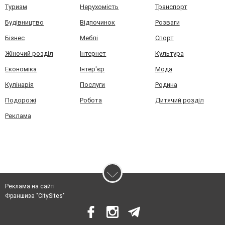
Туризм
Нерухомість
Транспорт
Будівництво
Відпочинок
Розваги
Бізнес
Меблі
Спорт
Жіночий розділ
Інтернет
Культура
Економіка
Інтер'єр
Мода
Кулінарія
Послуги
Родина
Подорожі
Робота
Дитячий розділ
Реклама
Реклама на сайті
Франшиза "CitySites"