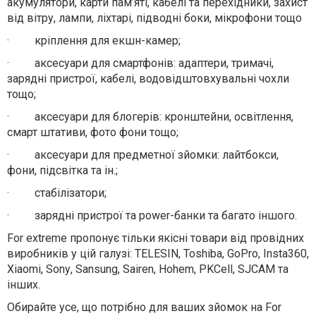
акумулятори, карти пам’яті, кабелі та перехідники, захист
від вітру, лампи, ліхтарі, підводні боки, мікрофони тощо
·
кріплення для екшн-камер;
·
аксесуари для смартфонів: адаптери, тримачі,
зарядні пристрої, кабелі, водовідштовхувальні чохли
тощо;
·
аксесуари для блогерів: кронштейни, освітлення,
смарт штативи, фото фони тощо;
·
аксесуари для предметної зйомки: лайтбокси,
фони, підсвітка та ін.;
·
стабілізатори;
·
зарядні пристрої та
power
-банки та багато іншого.
For
extreme
пропонує тільки якісні товари від провідних
виробників у цій галузі:
TELESIN
,
Toshiba
,
GoPro
,
Insta
360,
Xiaomi
,
Sony
,
Sansung
,
Sairen
,
Hohem
,
PKCell
,
SJCAM
та
інших.
Обирайте усе, що потрібно для ваших зйомок на
For