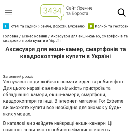
Г
Готелі та садиби Яремче, Ворохти, Буковелю
К
Колиби та Ресторани
Головна
Бізнес новини
Аксесуари для екшн-камер, смартфонів та
квадрокоптерів купити в Україні
Аксесуари для екшн-камер, смартфонів та
квадрокоптерів купити в Україні
Загальний розділ
Усі сучасні люди люблять знімати відео та робити фото.
Для цього наразі є велика кількість пристроїв та
обладнання: камери, екшн-камери, смартфони,
квадрокоптери та інші. В інтернет-магазині
For
Extreme
ви зможете купити все необхідне для зйомок у будь-
яких умовах.
В каталозі ви знайдете найкращі екшн-камери. Ці
пристрої дозволяють робити неймовірні відео в