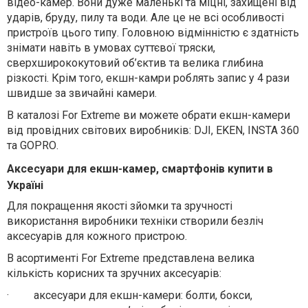
відео-камер. Вони дуже маленькі та міцні, захищені від
ударів, бруду, пилу та води. Але це не всі особливості
пристроїв цього типу. Головною відмінністю є здатність
знімати навіть в умовах суттєвої тряски,
сверхширококутовий об’єктив та велика глибина
різкості. Крім того, екшн-камри роблять запис у 4 рази
швидше за звичайні камери.
В каталозі
For
Extreme
ви можете обрати екшн-камери
від провідних світових виробників:
DJI
,
EKEN
,
INSTA
360
та
GOPRO
.
Аксесуари для екшн-камер, смартфонів купити в
Україні
Для покращення якості зйомки та зручності
використання виробники техніки створили безліч
аксесуарів для кожного пристрою.
В асортименті
For
Extreme
представлена велика
кількість корисних та зручних аксесуарів:
·
аксесуари для екшн-камери: болти, бокси,