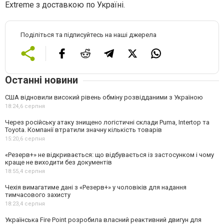
Extreme
з доставкою по Україні.
Поділіться та підписуйтесь на наші джерела
Останні новини
США відновили високий рівень обміну розвідданими з Україною
18:24,
6 серпня
Через російську атаку знищено логістичні склади Puma, Intertop та
Toyota. Компанії втратили значну кількість товарів
15:20,
6 серпня
«Резерв+» не відкривається: що відбувається із застосунком і чому
краще не виходити без документів
18:55,
4 серпня
Чехія вимагатиме дані з «Резерв+» у чоловіків для надання
тимчасового захисту
18:23,
4 серпня
Українська Fire Point розробила власний реактивний двигун для