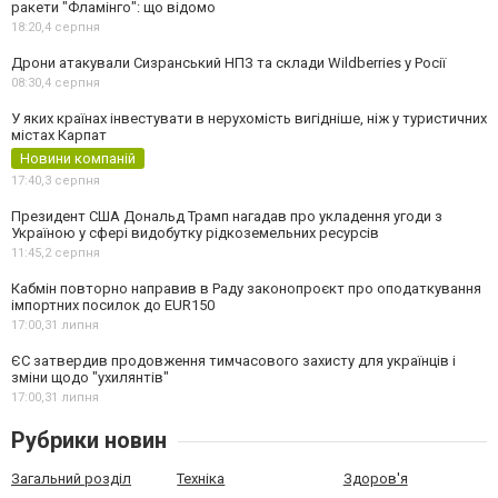
ракети "Фламінго": що відомо
18:20,
4 серпня
Дрони атакували Сизранський НПЗ та склади Wildberries у Росії
08:30,
4 серпня
У яких країнах інвестувати в нерухомість вигідніше, ніж у туристичних
містах Карпат
Новини компаній
17:40,
3 серпня
Президент США Дональд Трамп нагадав про укладення угоди з
Україною у сфері видобутку рідкоземельних ресурсів
11:45,
2 серпня
Кабмін повторно направив в Раду законопроєкт про оподаткування
імпортних посилок до EUR150
17:00,
31 липня
ЄС затвердив продовження тимчасового захисту для українців і
зміни щодо "ухилянтів"
17:00,
31 липня
Рубрики новин
Загальний розділ
Техніка
Здоров'я