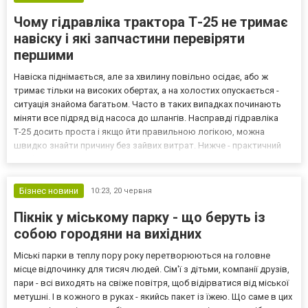
Чому гідравліка трактора Т-25 не тримає
навіску і які запчастини перевіряти
першими
Навіска піднімається, але за хвилину повільно осідає, або ж
тримає тільки на високих обертах, а на холостих опускається -
ситуація знайома багатьом. Часто в таких випадках починають
міняти все підряд від насоса до шлангів. Насправді гідравліка
Т-25 досить проста і якщо йти правильною логікою, можна
швидко знайти причину без зайвих витрат. Нижче - практичний
розбір: що саме перевіряти в першу чергу, які симптоми на що
вказують і де найчастіше захована пробл...
Бізнес новини
10:23,
20 червня
Пікнік у міському парку - що беруть із
собою городяни на вихідних
Міські парки в теплу пору року перетворюються на головне
місце відпочинку для тисяч людей. Сім'ї з дітьми, компанії друзів,
пари - всі виходять на свіже повітря, щоб відірватися від міської
метушні. І в кожного в руках - якийсь пакет із їжею. Що саме в цих