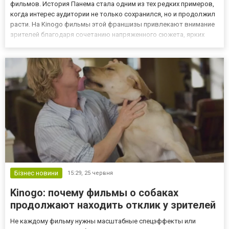
фильмов. История Панема стала одним из тех редких примеров,
когда интерес аудитории не только сохранился, но и продолжил
расти. На Kinogo фильмы этой франшизы привлекают внимание
зрителей благодаря сочетанию напряженного сюжета, ярких
персонажей и вопросов, которые остаются актуальными
независимо от времени. Мир, показанный в этой истории,
строится на прот...
Бізнес новини
15:29,
25 червня
Kinogo: почему фильмы о собаках
продолжают находить отклик у зрителей
Не каждому фильму нужны масштабные спецэффекты или