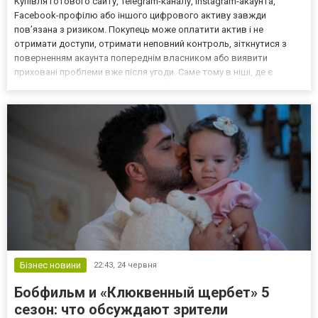
Купівля готового сайту, Telegram-каналу, Instagram-акаунта,
Facebook-профілю або іншого цифрового активу завжди
пов’язана з ризиком. Покупець може оплатити актив і не
отримати доступи, отримати неповний контроль, зіткнутися з
поверненням акаунта попереднім власником або виявити
приховані проблеми вже після угоди. Саме тому в ніші, де є
продаж сайтів, каналів і акаунтів, безпечна угода має не менше
значення, ніж перевірка самого активу. Безпечна угода — це...
Бізнес новини
22:43,
24 червня
Бобфильм и «Клюквенный щербет» 5
сезон: что обсуждают зрители