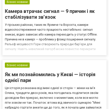
Бізнес новини
Камера втрачає сигнал — 9 причин і як
стабілізувати зв’язок
У гірських районах, таких як Яремче та Ворохта, камери
відеоспостереження часто працюють нестабільно: сигнал
зникає, відео зависає або камера переходить у статус Offline.
Причина не в камері — проблема у фізиці поширення сигналу.
Рельєф місцевості Гори створюють природні бар’єри для
сигналу. Навіть невеликий пагорб може повністю перекрити
зв’язок. Відсутність прямої видимості (LoS) Wi-Fi працює
стабільно тільки при прямій видимості. Дерева, будинки або схи...
Бізнес новини
Як ми познайомились у Києві — історія
однієї пари
Ця історія розказана від імені однієї зі сторін — жінки на ім'я
Олена, тридцяти двох років, яка погодилась поділитися своїм
досвідом без прикрас, включно з моментами, коли все могло
піти зовсім не так. Початок: втома від звичного сценарію "Мені
набридло гортати анкети ще до того, як я почала цим займатися