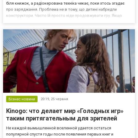
біля книжок, а радіокерована техніка чекає, поки хтось згадає
про заряджання. Проблема не в тому, що дитині набридли
конструктори. Часто їй просто ніде продовжувати гру. Якщо
конструктор-машина, робот, трактор, мотоцикл і будівельна
техніка не пов’язані між собою, вони залишаються окреми...
Бізнес новини
20:19,
25 червня
Kinogo: что делает мир «Голодных игр»
таким притягательным для зрителей
Не каждой вымышленной вселенной удается остаться
популярной спустя годы после появления первых книг и