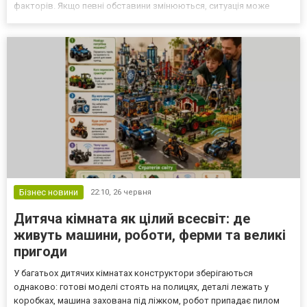
факторів. Якщо певні обставини змінюються, ситуація може
виглядати інакше під час наступного розгляду. Чому виникають
відмови Причини можуть бути різними та залежать від внутрішніх
кр...
Бізнес новини
22:10,
26 червня
Дитяча кімната як цілий всесвіт: де
живуть машини, роботи, ферми та великі
пригоди
У багатьох дитячих кімнатах конструктори зберігаються
однаково: готові моделі стоять на полицях, деталі лежать у
коробках, машина захована під ліжком, робот припадає пилом