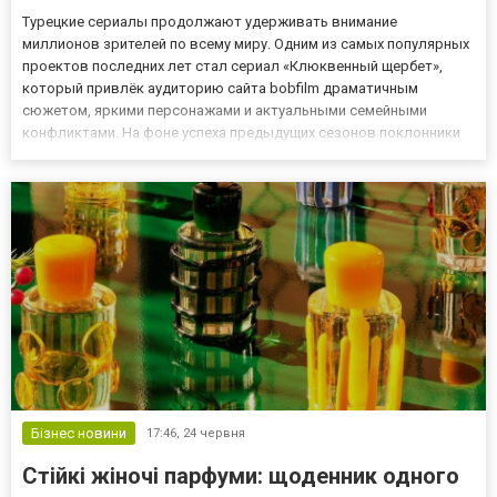
Турецкие сериалы продолжают удерживать внимание
миллионов зрителей по всему миру. Одним из самых популярных
проектов последних лет стал сериал «Клюквенный щербет»,
который привлёк аудиторию сайта bobfilm драматичным
сюжетом, яркими персонажами и актуальными семейными
конфликтами. На фоне успеха предыдущих сезонов поклонники
активно интересуются дальнейшей судьбой героев и возможным
продолжением истории. «Клюквенный щербет» 5 сезон Пятый
сезон «Клюквенного...
Бізнес новини
17:46,
24 червня
Стійкі жіночі парфуми: щоденник одного