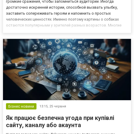
громкие сражения, чтобы запомниться аудитории. Иногда
достаточно искренней истории, способной вызвать улыбку,
заставить сопереживать героям и напомнить о простых
человеческих ценностях. Именно поэтому картины о собаках
остаются популярными у зрителей разных возрастов. Многие
любители семейного кино находят такие проекты через Kinogo,
когда хотят посмотреть что-то доброе и эмоциональное.
Истории о четвероно...
Бізнес новини
13:15,
25 червня
Як працює безпечна угода при купівлі
сайту, каналу або акаунта