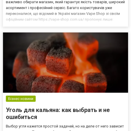
важливо обирати магазин, який гарантує якість товарів, широкий
асортимент і професійний сервіс. Багато користувачів уже
переконалися, що відомий в Україні магазин Vape Shop зі своїм
офіційним сайтом https://vape-shop.com.ua/ пропонує лише:
перевірену продукцію від відомих виробників; оперативну
доставку кожного без виключення замовлення; вигідні ці...
Бізнес новини
Уголь для кальяна: как выбрать и не
ошибиться
Выбор угля кажется простой задачей, но на деле от него зависит