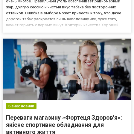
очень многое. Правильный уголь обеспечивает равномерный
жар, долгую сессию и чистый вкус табака без посторонних
оттенков. Ошибка в выборе может привести к тому, что даже
дорогой табак раскроется лишь наполовину или, хуже того,
начнёт горчить с первых минут. Критерии качества Хороший
уголь должен долго держать жар, давать минимум пепла и не
искрить. Кокосовый уголь считается золотым стандартом и...
Бізнес новини
Переваги магазину «Фортеця Здоров'я»:
якісне спортивне обладнання для
активного життя