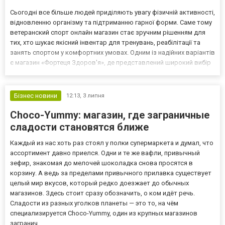
Сьогодні все більше людей приділяють увагу фізичній активності,
відновленню організму та підтриманню гарної форми. Саме тому
ветеранский спорт онлайн магазин стає зручним рішенням для
тих, хто шукає якісний інвентар для тренувань, реабілітації та
занять спортом у комфортних умовах. Одним із надійних варіантів
є магазин «Фортеця Здоров'я», де представлений широкий вибір
спортивного обладнання для різних потреб і рівнів підготовки.
Широкий асортимент товарів...
Бізнес новини
12:13,
3 липня
Choco-Yummy: магазин, где заграничные
сладости становятся ближе
Каждый из нас хоть раз стоял у полки супермаркета и думал, что
ассортимент давно приелся. Одни и те же вафли, привычный
зефир, знакомая до мелочей шоколадка снова просятся в
корзину. А ведь за пределами привычного прилавка существует
целый мир вкусов, который редко доезжает до обычных
магазинов. Здесь стоит сразу обозначить, о ком идёт речь.
Сладости из разных уголков планеты — это то, на чём
специализируется Choco-Yummy, один из крупных магазинов
загранич...