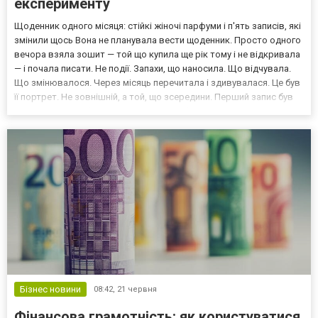
експерименту
Щоденник одного місяця: стійкі жіночі парфуми і п'ять записів, які
змінили щось Вона не планувала вести щоденник. Просто одного
вечора взяла зошит — той що купила ще рік тому і не відкривала
— і почала писати. Не події. Запахи, що наносила. Що відчувала.
Що змінювалося. Через місяць перечитала і здивувалася. Це був
її портрет. Не зовнішній, а той, що зсередини. Перший запис був
випадковим — обрала аромат, який побачила на сайті, просто
тому що назва зачепи...
Бізнес новини
08:42,
21 червня
Фінансова грамотність: як користуватися