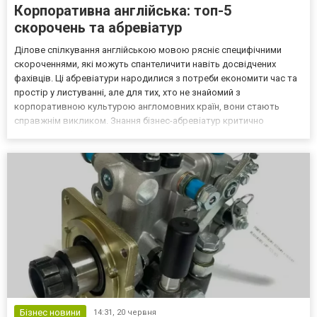
Корпоративна англійська: топ-5
скорочень та абревіатур
Ділове спілкування англійською мовою рясніє специфічними
скороченнями, які можуть спантеличити навіть досвідчених
фахівців. Ці абревіатури народилися з потреби економити час та
простір у листуванні, але для тих, хто не знайомий з
корпоративною культурою англомовних країн, вони стають
справжнім викликом. Знання бізнес-абревіатур критично
важливе для ефективної комунікації в міжнародних командах.
Корпоративна англійська мова в інтенсив корпоративної
англійсь...
Бізнес новини
14:31,
20 червня