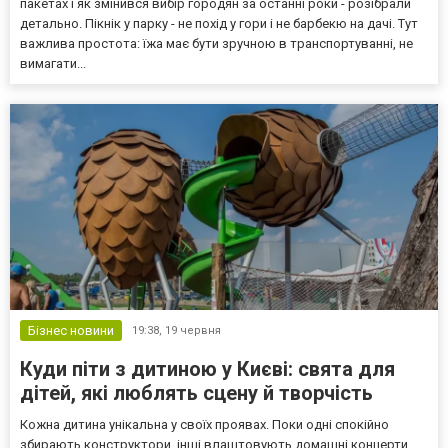
пакетах і як змінився вибір городян за останні роки - розібрали
детально. Пікнік у парку - не похід у гори і не барбекю на дачі. Тут
важлива простота: їжа має бути зручною в транспортуванні, не
вимагати...
Бізнес новини
19:38,
19 червня
Куди піти з дитиною у Києві: свята для
дітей, які люблять сцену й творчість
Кожна дитина унікальна у своїх проявах. Поки одні спокійно
збирають конструктори, інші влаштовують домашні концерти,