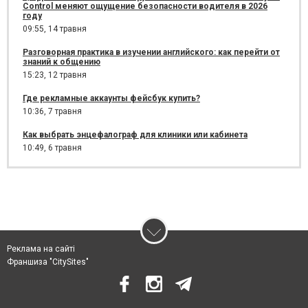
Control меняют ощущение безопасности водителя в 2026
году
09:55,
14 травня
Разговорная практика в изучении английского: как перейти от
знаний к общению
15:23,
12 травня
Где рекламные аккаунты фейсбук купить?
10:36,
7 травня
Как выбрать энцефалограф для клиники или кабинета
10:49,
6 травня
Реклама на сайті
Франшиза "CitySites"