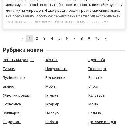
декламують вірші на стільці або перетворюють звичайну кухонну
лопатку на мікрофон. Якщо у вашій родині росте маленька зірка,
яка прагне уваги, обожнює перевтілення та творчі експерименти,
то й відпочинок для неї має бути відповідним. Звичайними
дитячими кімнатами з батутами таких творчих особистостей не
здивувати – їм потрібен простір для са...
«
1
2
3
4
5
6
7
8
9
10
»
Рубрики новин
Загальний розділ
Техніка
Здоров'я
Туризм
Нерухомість
Транспорт
Будівництво
Відпочинок
Розваги
Бізнес
Меблі
Спорт
Жіночий розділ
Інтернет
Культура
Економіка
Інтер'єр
Мода
Кулінарія
Послуги
Родина
Подорожі
Робота
Дитячий розділ