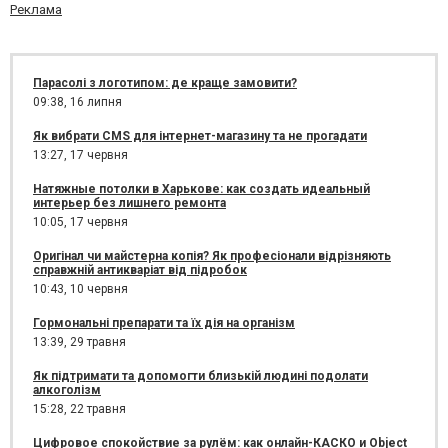
Реклама
Парасолі з логотипом: де краще замовити?
09:38,
16 липня
Як вибрати CMS для інтернет-магазину та не прогадати
13:27,
17 червня
Натяжные потолки в Харькове: как создать идеальный
интерьер без лишнего ремонта
10:05,
17 червня
Оригінал чи майстерна копія? Як професіонали відрізняють
справжній антикваріат від підробок
10:43,
10 червня
Гормональні препарати та їх дія на організм
13:39,
29 травня
Як підтримати та допомогти близькій людині подолати
алкоголізм
15:28,
22 травня
Цифровое спокойствие за рулём: как онлайн-КАСКО и Object