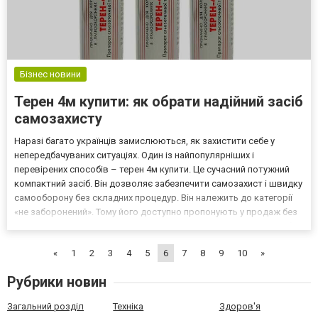
Бізнес новини
Терен 4м купити: як обрати надійний засіб
самозахисту
Наразі багато українців замислюються, як захистити себе у
непередбачуваних ситуаціях. Один із найпопулярніших і
перевірених способів – терен 4м купити. Це сучасний потужний
компактний засіб. Він дозволяє забезпечити самозахист і швидку
самооборону без складних процедур. Він належить до категорії
«не заборонений». Тому його доступно пропонують у продаж без
документів. Такі пристрої – це справжній «помічник», коли треба
зупинити хулігана. Також вони здатні з...
«
1
2
3
4
5
6
7
8
9
10
»
Рубрики новин
Загальний розділ
Техніка
Здоров'я