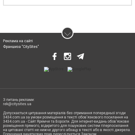
Реклама на сайті
Франшиза "CitySites"
З питань реклами:
rek@citysites.ua
Допускається цитування матеріалів без отримання попередньої згоди
3434.com.ua за умови розміщення в тексті обов'язкового посилання на
3434.com.ua - Сайт Яремче та Ворохти. Для інтернет-видань обов'язкове
розміщення прямого, відкритого для пошукових систем гіперпосилання
на цитовані статті не нижче другого абзацу в тексті або в якості джерела.
Порушення виняткових прав переслідується Законом.