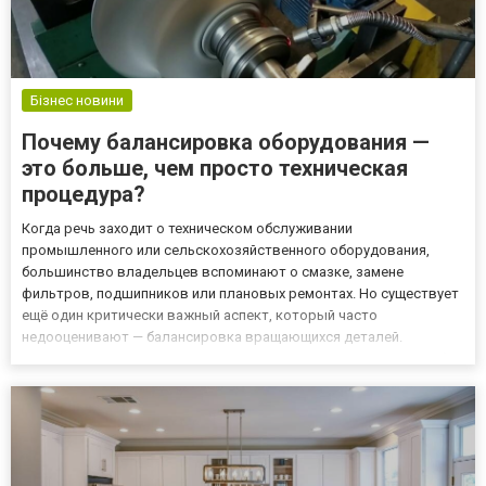
Бізнес новини
Почему балансировка оборудования —
это больше, чем просто техническая
процедура?
Когда речь заходит о техническом обслуживании
промышленного или сельскохозяйственного оборудования,
большинство владельцев вспоминают о смазке, замене
фильтров, подшипников или плановых ремонтах. Но существует
ещё один критически важный аспект, который часто
недооценивают — балансировка вращающихся деталей.
Игнорировать её — значит сознательно сокращать срок службы
оборудования, увеличивать риски остановок и терять деньги.
Именно на этом специализируется О...