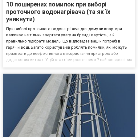
10 поширених помилок при виборі
проточного водонагрівача (та як їх
уникнути)
При виборі проточного водонагрівача для дому чи квартири
важливо не тільки звертати увагу на бренд і вартість, а й
правильно підібрати модель, що відповідає вашій потребі в
гарячій воді. Багато користувачів роблять помилки, які можуть
призвести до неефективного використання пристрою або
додаткових витрат. У цій статті ми розглянемо 7 найпоширеніших
помилок при виборі проточного водонагрівача та надамо
поради, як їх уникнути. Ігнорування потреб у потужності...