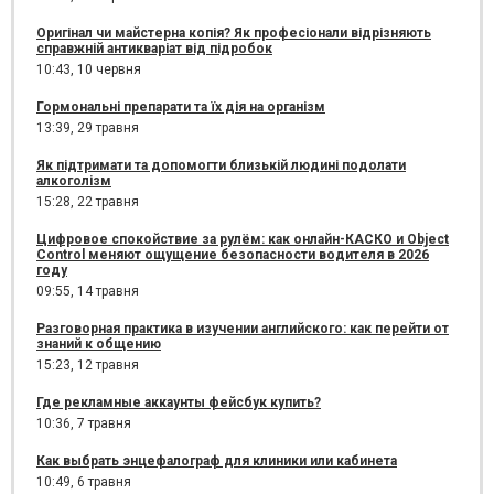
Оригінал чи майстерна копія? Як професіонали відрізняють
справжній антикваріат від підробок
10:43,
10 червня
Гормональні препарати та їх дія на організм
13:39,
29 травня
Як підтримати та допомогти близькій людині подолати
алкоголізм
15:28,
22 травня
Цифровое спокойствие за рулём: как онлайн-КАСКО и Object
Control меняют ощущение безопасности водителя в 2026
году
09:55,
14 травня
Разговорная практика в изучении английского: как перейти от
знаний к общению
15:23,
12 травня
Где рекламные аккаунты фейсбук купить?
10:36,
7 травня
Как выбрать энцефалограф для клиники или кабинета
10:49,
6 травня