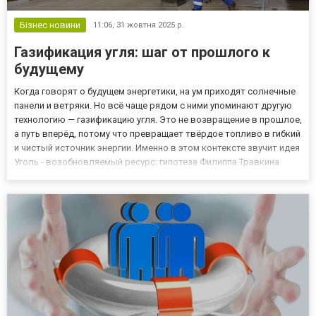
Бізнес новини
11:06,
31 жовтня 2025 р.
Газификация угля: шаг от прошлого к
будущему
Когда говорят о будущем энергетики, на ум приходят солнечные
панели и ветряки. Но всё чаще рядом с ними упоминают другую
технологию — газификацию угля. Это не возвращение в прошлое,
а путь вперёд, потому что превращает твёрдое топливо в гибкий
и чистый источник энергии. Именно в этом контексте звучит идея
Уголь - возобновляемый ресурс: гипотеза Филиппа Травкина
(Pylyp Travkin) — уголь не исчезает, он обновляется. Что такое
газификация и почему это революци...