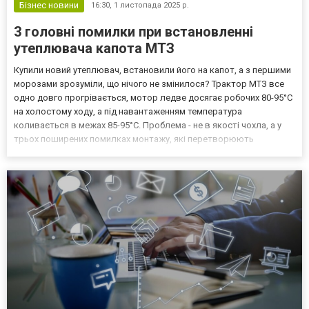
Бізнес новини
16:30,
1 листопада 2025 р.
3 головні помилки при встановленні
утеплювача капота МТЗ
Купили новий утеплювач, встановили його на капот, а з першими
морозами зрозуміли, що нічого не змінилося? Трактор МТЗ все
одно довго прогрівається, мотор ледве досягає робочих 80-95°C
на холостому ходу, а під навантаженням температура
коливається в межах 85-95°C. Проблема - не в якості чохла, а у
трьох поширених помилках монтажу, які перетворюють
утеплювач на марну декорацію. Неправильне встановлення
створює умови для накопичення вологи під утеплювачем, що...