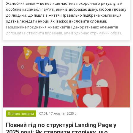
Жалобний вінок — це не лише частина похоронного ритуалу, а й
особливий символ пам’яті, який відображає шану, любов і повагу
до людини, що пішла з життя. Правильно підібрана композиція
здатна передати емоції, які важко висловити словами.
Гармонійне поєднання живих квітів і декоративних елементів
допомагає створити виразний, але водночас стриманий образ,
який підтримує атмосферу спокою й гідності. Коли потрібно
замовити квіти для прощальної церемонії, особли...
Бізнес новини
07:01,
17 жовтня 2025 р.
Повний гід по структурі Landing Page у
2025 році: Як створити сторінку, що