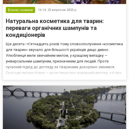
Бізнес новини
16:14,
25 вересня 2025 р.
Натуральна косметика для тварин:
переваги органічних шампунів та
кондиціонерів
Ще десять–п’ятнадцять років тому словосполучення «косметика
для тварин» звучало для більшості українців дещо дивно.
Улюбленця мили звичайним милом, у кращому випадку —
універсальним шампунем, призначеним для людей. Проте
сучасний підхід до догляду за тваринами докорінно змінився.
Сьогодні якісна гігієна — це не лише про зовнішній вигляд, а й про
здоров’я, комфорт і навіть психологічний стан собаки чи кота.
Особливе місце на цьому ринку посідає натуральна к...