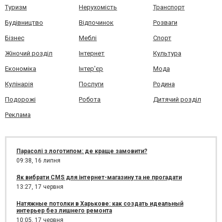
Туризм
Нерухомість
Транспорт
Будівництво
Відпочинок
Розваги
Бізнес
Меблі
Спорт
Жіночий розділ
Інтернет
Культура
Економіка
Інтер'єр
Мода
Кулінарія
Послуги
Родина
Подорожі
Робота
Дитячий розділ
Реклама
Парасолі з логотипом: де краще замовити?
09:38,
16 липня
Як вибрати CMS для інтернет-магазину та не прогадати
13:27,
17 червня
Натяжные потолки в Харькове: как создать идеальный
интерьер без лишнего ремонта
10:05,
17 червня