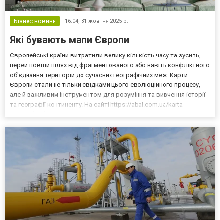
Бізнес новини
16:04,
31 жовтня 2025 р.
Які бувають мапи Європи
Європейські країни витратили велику кількість часу та зусиль,
перейшовши шлях від фрагментованого або навіть конфліктного
об'єднання територій до сучасних географічних меж. Карти
Європи стали не тільки свідками цього еволюційного процесу,
але й важливим інструментом для розуміння та вивчення історії
та географії континенту. На сайті https://abal.com.ua/karta-
yevropy.html пропонується унікальна можливість дослідити
фотокарту Європи, яка відображає, як зміню...