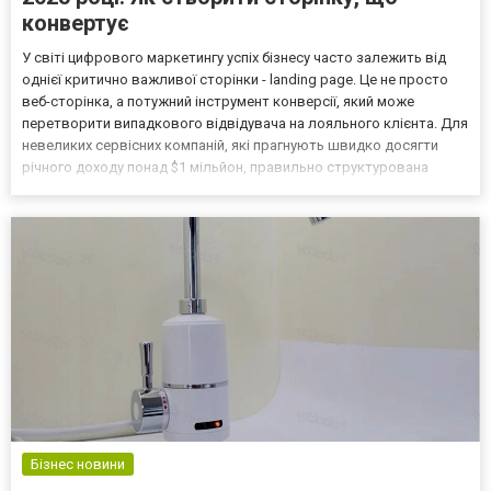
конвертує
У світі цифрового маркетингу успіх бізнесу часто залежить від
однієї критично важливої сторінки - landing page. Це не просто
веб-сторінка, а потужний інструмент конверсії, який може
перетворити випадкового відвідувача на лояльного клієнта. Для
невеликих сервісних компаній, які прагнують швидко досягти
річного доходу понад $1 мільйон, правильно структурована
landing page стає ключем до успіху. У 2025 році конкуренція в
сервісній сфері досягла небаченого рів...
Бізнес новини