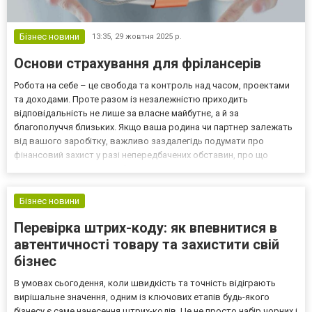
Бізнес новини
13:35,
29 жовтня 2025 р.
Основи страхування для фрілансерів
Робота на себе – це свобода та контроль над часом, проектами
та доходами. Проте разом із незалежністю приходить
відповідальність не лише за власне майбутнє, а й за
благополуччя близьких. Якщо ваша родина чи партнер залежать
від вашого заробітку, важливо заздалегідь подумати про
фінансовий захист у разі непередбачених обставин, про що
можна дізнатися на сайті https://romi.com.ua/. Чому страхування
життя необхідне фрілансеру? Фрілансери не одержують
страхов...
Бізнес новини
Перевірка штрих-коду: як впевнитися в
автентичності товару та захистити свій
бізнес
В умовах сьогодення, коли швидкість та точність відіграють
вирішальне значення, одним із ключових етапів будь-якого
бізнесу є саме нанесення штрих-кодів. Це не просто набір чорних і