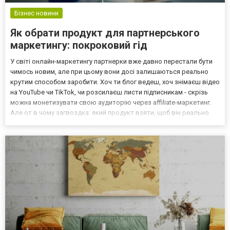
Бізнес новини
Як обрати продукт для партнерського
маркетингу: покроковий гід
У світі онлайн-маркетингу партнерки вже давно перестали бути
чимось новим, але при цьому вони досі залишаються реально
крутим способом заробити. Хоч ти блог ведеш, хоч знімаєш відео
на YouTube чи TikTok, чи розсилаєш листи підписникам - скрізь
можна монетизувати свою аудиторію через affiliate-маркетинг.
Але от в чому загвоздка: який продукт взяти, щоб він реально
продавався, а не просто висів мертвим вантажем у твоєму
контенті? Багато хто, особливо на стар...