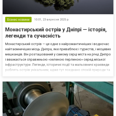
Бізнес новини
10:01,
23 вересня 2025 р.
Монастирський острів у Дніпрі — історія,
легенди та сучасність
Монастирський острів — це одне з найромантичніших і водночас
найтаємничіших місць Дніпра, яке приваблює і туристів, і місцевих
мешканців. Він розташований у самому серці міста на річці Дніпро
і вважається справжньою «зеленою перлиною» серед міської
інфраструктури. Легенди, історичні події та мальовничі краєвиди
роблять острів унікальним, адже тут поєднано спокій природи та
багатство культурної спадщини. Відвідувачі відзначають, що
Монастирський острів — це...