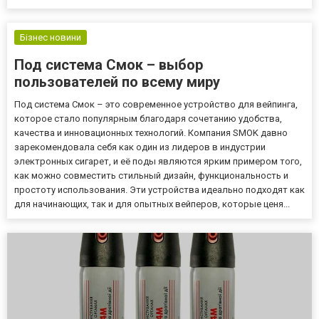
платежів, а й зосередитись на розвитку своєї основної
діяльності. Бухгалтерські послуги "Параграф": ваш шлях до
безпеки та р...
Бізнес новини
Под система Смок – выбор
пользователей по всему миру
Под система Смок – это современное устройство для вейпинга,
которое стало популярным благодаря сочетанию удобства,
качества и инновационных технологий. Компания SMOK давно
зарекомендовала себя как один из лидеров в индустрии
электронных сигарет, и её поды являются ярким примером того,
как можно совместить стильный дизайн, функциональность и
простоту использования. Эти устройства идеально подходят как
для начинающих, так и для опытных вейперов, которые ценя...