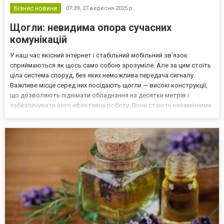
Бізнес новини
07:39,
27 вересня 2025 р.
Щогли: невидима опора сучасних
комунікацій
У наш час якісний інтернет і стабільний мобільний зв’язок
сприймаються як щось само собою зрозуміле. Але за цим стоїть
ціла система споруд, без яких неможлива передача сигналу.
Важливе місце серед них посідають щогли — високі конструкції,
що дозволяють піднімати обладнання на десятки метрів і
забезпечувати його ефективну роботу. Вони стають незамінними
у містах, селах, на промислових об’єктах і навіть у віддалених
районах. Що таке щогли зв’язку Щогла — це...