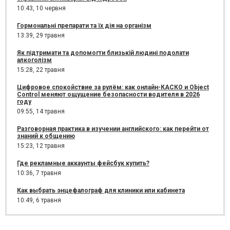
10:43,
10 червня
Гормональні препарати та їх дія на організм
13:39,
29 травня
Як підтримати та допомогти близькій людині подолати
алкоголізм
15:28,
22 травня
Цифровое спокойствие за рулём: как онлайн-КАСКО и Object
Control меняют ощущение безопасности водителя в 2026
году
09:55,
14 травня
Разговорная практика в изучении английского: как перейти от
знаний к общению
15:23,
12 травня
Где рекламные аккаунты фейсбук купить?
10:36,
7 травня
Как выбрать энцефалограф для клиники или кабинета
10:49,
6 травня