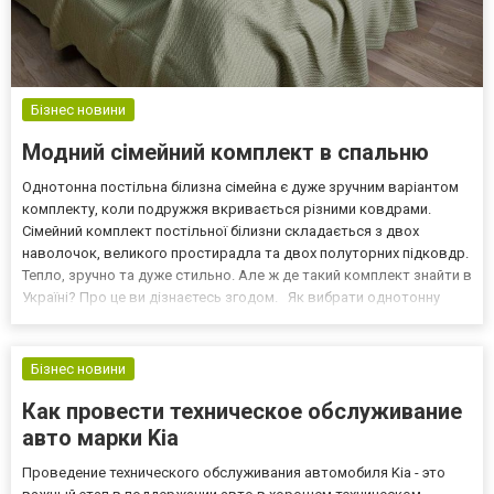
Бізнес новини
Модний сімейний комплект в спальню
Однотонна постільна білизна сімейна є дуже зручним варіантом
комплекту, коли подружжя вкривається різними ковдрами.
Сімейний комплект постільної білизни складається з двох
наволочок, великого простирадла та двох полуторних підковдр.
Тепло, зручно та дуже стильно. Але ж де такий комплект знайти в
Україні? Про це ви дізнаєтесь згодом. Як вибрати однотонну
постільну білизну сімейну Щоб комплект вас тішив довго, слід
відповідально підійти до його вибору, ор...
Бізнес новини
Как провести техническое обслуживание
авто марки Kia
Проведение технического обслуживания автомобиля Kia - это