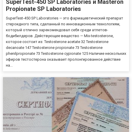
SuperTest-450 SP Laboratories и Masteron
Propionate SP Laboratories
SuperTest-450 SP Laboratories — это фармацевтический препарат
стероидного типа, сделанный по инновационным технологиям,
который отлично зарекомендовал себя среди атлетов-
бодибилдеров. Действующее вещество — Mix-testosterone,
которое состоит из: Testosterone acetate 32 Testosterone
decanoate 147 Testosterone propionate 73 Testosterone
phenilpropionate 73 Testosterone cypionate 125 Наличие нескольких
эфиров тестостерона оказывает пролонгированное действие
на...