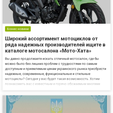
Бізнес новини
Широкий ассортимент мотоциклов от
ряда надежных производителей ищите в
каталоге мотосалона «Мото-Хата»
Вы давно продолжаете искать отличный мотосалон, где бы
можно было без лишних проблем с трудностями по самым
доступным и приемлемым ценам украинского рынка приобрести
надежные, современные, функциональные и стильные
мотоциклы? Сегодня у вас будет такая возможность. Хотим
познакомить вас с известным и горячо обожаемым многими
клиентами украинским мотосалоном «Мото-Хата», чей
официальный интернет-сайт расположен по адресу –
https://moto-xata.com.ua/ua/kontakt...