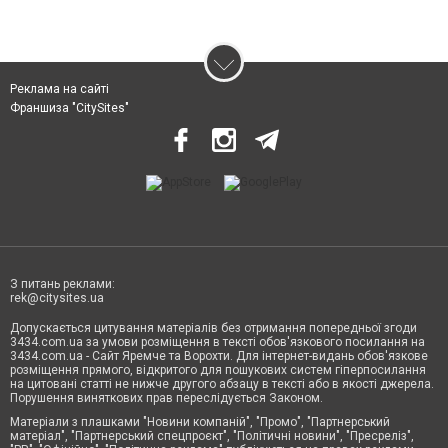
Реклама на сайті
Франшиза "CitySites"
З питань реклами:
rek@citysites.ua
Допускається цитування матеріалів без отримання попередньої згоди
3434.com.ua за умови розміщення в тексті обов'язкового посилання на
3434.com.ua - Сайт Яремче та Ворохти. Для інтернет-видань обов'язкове
розміщення прямого, відкритого для пошукових систем гіперпосилання
на цитовані статті не нижче другого абзацу в тексті або в якості джерела.
Порушення виняткових прав переслідується Законом.
Матеріали з плашками "Новини компаній", "Промо", "Партнерський
матеріал", "Партнерський спецпроєкт", "Політичні новини", "Пресреліз",