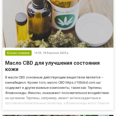
Бізнес новини
14:59,
18 березня 2023 р.
Масло CBD для улучшения состояния
кожи
В масле CBD основным действующим веществом является –
каннабидиол. Кроме того, масло CBD https://100cbd.com.ua/
содержит и другие важные компоненты, такие как: Терпены;
Флавоноиды; Фенолы; оказывают положительное воздействие
на организм. Терпены, например, имеют антиоксидантные и
противовоспалительные свойства, а флавоноиды могут помочь
защитить организм от свободных радикалов и уменьшить риск
развития сердечно - сосудистых заболеваний. Преимущества