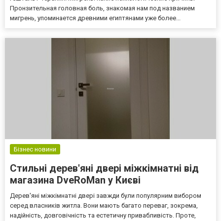
Пронзительная головная боль, знакомая нам под названием
мигрень, упоминается древними египтянами уже более...
Бізнес новини
Стильні дерев'яні двері міжкімнатні від
магазина DveRoMan у Києві
Дерев'яні міжкімнатні двері завжди були популярним вибором
серед власників житла. Вони мають багато переваг, зокрема,
надійність, довговічність та естетичну привабливість. Проте,