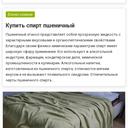
Кроме того, стекло не влияет на вкус пива. Однако стеклянные
гроулеры могут легко разбиться, особенно во время транспорт...
Бізнес новини
Купить спирт пшеничный
Пшеничный этанол представляет собой прозрачную жидкость с
характерными вкусовыми и органолептическими свойствами.
Благодаря своим физико-химическим параметрам спирт имеет
широкую сферу применения. Его используют в алкогольной
индустрии, фармации, кондитерском деле, химической
промышленности и кулинарии. Алкогольные напитки,
изготовленные из пшеничного спирта, отличаются мягким
вкусом и не вызывают похмельного синдрома. Отличительные
черты пшеничного спирта...