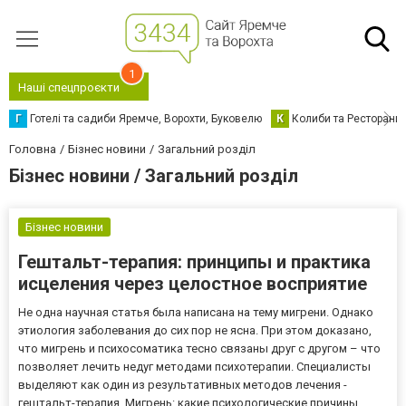
1
Наші спецпроєкти
Г
Готелі та садиби Яремче, Ворохти, Буковелю
К
Колиби та Ресторани
Головна
Бізнес новини
Загальний розділ
Бізнес новини / Загальний розділ
Бізнес новини
Гештальт-терапия: принципы и практика
исцеления через целостное восприятие
Не одна научная статья была написана на тему мигрени. Однако
этиология заболевания до сих пор не ясна. При этом доказано,
что мигрень и психосоматика тесно связаны друг с другом – что
позволяет лечить недуг методами психотерапии. Специалисты
выделяют как один из результативных методов лечения -
гештальт-терапия. Мигрень: какие психологические причины