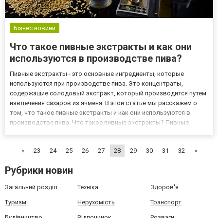
Бізнес новини
Что такое пивные экстракты и как они
используются в производстве пива?
Пивные экстракты - это основные ингредиенты, которые
используются при производстве пива. Это концентраты,
содержащие солодовый экстракт, который производится путем
извлечения сахаров из ячменя. В этой статье мы расскажем о
том, что такое пивные экстракты и как они используются в
производстве пива. Что такое пивные экстракты? Пивные
экстракты - это концентрированные формы солодового
экстракта, который является основным источником сахаров
«
23
24
25
26
27
28
29
30
31
32
»
для производства пи...
Рубрики новин
Загальний розділ
Техніка
Здоров'я
Туризм
Нерухомість
Транспорт
Будівництво
Відпочинок
Розваги