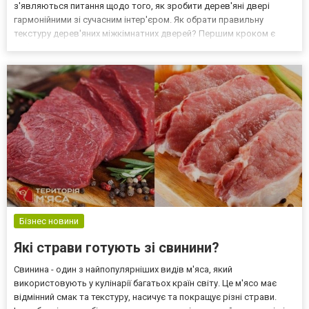
з'являються питання щодо того, як зробити дерев'яні двері
гармонійними зі сучасним інтер'єром. Як обрати правильну
текстуру дерев'яних міжкімнатних дверей? Першим кроком є
вибір правильної текстури дерева для дверей. Найкраще
підійдуть двері з гладкою поверхнею, оскільки вони добр...
Бізнес новини
Які страви готують зі свинини?
Свинина - один з найпопулярніших видів м'яса, який
використовують у кулінарії багатьох країн світу. Це м'ясо має
відмінний смак та текстуру, насичує та покращує різні страви.