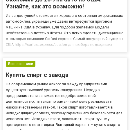
Узнайте, как это возможно!
Из-за доступной стоимости и хорошего состояния американских
автомобилей, украинцы уже давно интересуются пригоном
машин из США в Украину. Для подбора желаемой модели
необязательно лететь в Штаты. Это легко сделать дистанционно
с помощью компании Carfast.express. Самый популярный аукцион
США https://carfast.express/auction для выбора подходящих
машин – Copart. Специалисты присмотрят лучшие предложения и
подготовят отличную подборку. До покупки машины из Аме...
Бізнес новини
Купить спирт с завода
На современном рынке алкоголя между предприятиями
существует высокий уровень конкуренции. Нередко
предприниматели занимаются недобросовестной
деятельностью, пытаясь по заманчивой цене реализовать
низкокачественный этанол. Такой спирт изготавливается в
неподходящих условиях, поэтому гарантии его безопасности для
человека нет. Исходя из этого, заказывать спирт лучше у
проверенного поставщика. Выгодный вариант – купить спирт с