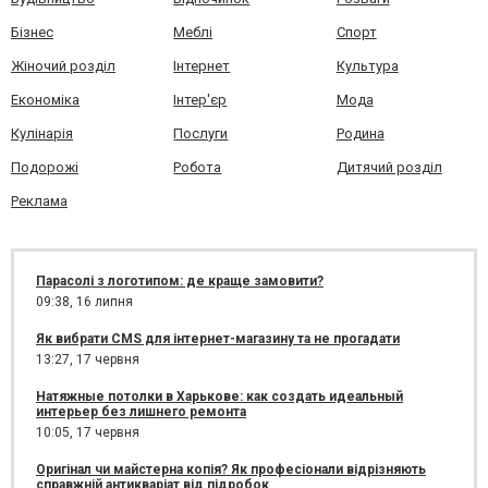
Бізнес
Меблі
Спорт
Жіночий розділ
Інтернет
Культура
Економіка
Інтер'єр
Мода
Кулінарія
Послуги
Родина
Подорожі
Робота
Дитячий розділ
Реклама
Парасолі з логотипом: де краще замовити?
09:38,
16 липня
Як вибрати CMS для інтернет-магазину та не прогадати
13:27,
17 червня
Натяжные потолки в Харькове: как создать идеальный
интерьер без лишнего ремонта
10:05,
17 червня
Оригінал чи майстерна копія? Як професіонали відрізняють
справжній антикваріат від підробок