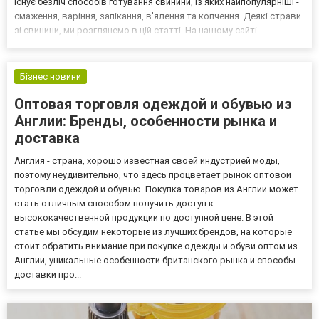
Існує безліч способів готування свинини, із яких найпопулярніші -
смаження, варіння, запікання, в'ялення та копчення. Деякі страви
зі свинини, ми розглянемо в цій статті. На нашому сайті
«Територія м’яса» ми пропонуємо широкий вибір м'ясних
продуктів - від курячого м'яса до яловичини...
Бізнес новини
Оптовая торговля одеждой и обувью из
Англии: Бренды, особенности рынка и
доставка
Англия - страна, хорошо известная своей индустрией моды,
поэтому неудивительно, что здесь процветает рынок оптовой
торговли одеждой и обувью. Покупка товаров из Англии может
стать отличным способом получить доступ к
высококачественной продукции по доступной цене. В этой
статье мы обсудим некоторые из лучших брендов, на которые
стоит обратить внимание при покупке одежды и обуви оптом из
Англии, уникальные особенности британского рынка и способы
доставки про...