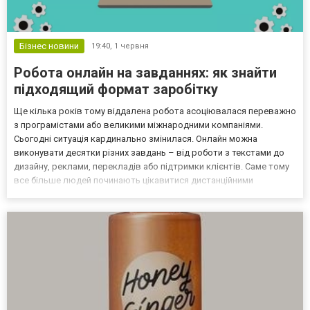
Бізнес новини
19:40,
1 червня
Робота онлайн на завданнях: як знайти
підходящий формат заробітку
Ще кілька років тому віддалена робота асоціювалася переважно
з програмістами або великими міжнародними компаніями.
Сьогодні ситуація кардинально змінилася. Онлайн можна
виконувати десятки різних завдань – від роботи з текстами до
дизайну, реклами, перекладів або підтримки клієнтів. Саме тому
все більше людей починають цікавитися дистанційними
форматами співпраці. Для когось це можливість отримати
додатковий дохід після основної роботи, а для когось – шанс...