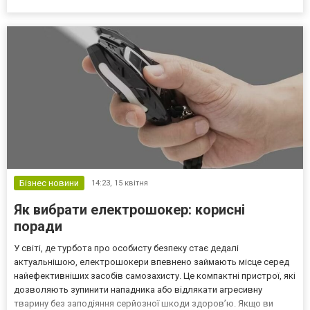
время на восстановление доступа и переподключение трекинга.
Этот материал — про практику: как читать карточку то...
Бізнес новини
14:23,
15 квітня
Як вибрати електрошокер: корисні
поради
У світі, де турбота про особисту безпеку стає дедалі
актуальнішою, електрошокери впевнено займають місце серед
найефективніших засобів самозахисту. Це компактні пристрої, які
дозволяють зупинити нападника або відлякати агресивну
тварину без заподіяння серйозної шкоди здоров’ю. Якщо ви