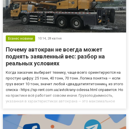
Бізнес новини
10:14,
28 квітня
Почему автокран не всегда может
поднять заявленный вес: разбор на
реальных условиях
Когда заказчик выбирает технику, чаще всего ориентируются на
простую цифру: 25 тонн, 40 тонн, 70 тонн. Логика понятна — если
груз весит 10 тонн, значит любой «двадцатипятитонник╗ из этого
списка - https://sp-rent.com.ua/avtokrany-odessa.html справится. Но
на практике всё работает совсем иначе. Грузоподъемность,
указанная в характеристиках автокрана — это максимальное
значение при идеальных условиях. Обычно это минимальный
вылет стрелы, правильная установка...