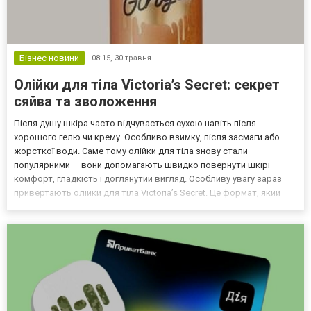
Бізнес новини
08:15,
30 травня
Олійки для тіла Victoria’s Secret: секрет
сяйва та зволоження
Після душу шкіра часто відчувається сухою навіть після
хорошого гелю чи крему. Особливо взимку, після засмаги або
жорсткої води. Саме тому олійки для тіла знову стали
популярними — вони допомагають швидко повернути шкірі
комфорт, гладкість і доглянутий вигляд. Особливу увагу зараз
привертають олійки для тіла Victoria’s Secret. Це формат, який
поєднує одразу кілька речей: живлення, легкий блиск на шкірі та
фірмовий аромат бренду. Багато хто використовує їх...