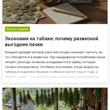
Бізнес новини
Экономия на табаке: почему развесной
выгоднее пачки
Каждый курящий человек рано или поздно начинает считать, во
что обходится эта привычка. При ежедневном потреблении пачки
сигарет расходы за месяц складываются в сумму, которую
сложно игнорировать. Особенно в условиях, когда акцизы на
табачные изделия в Украине стабильно растут год от года, а
вместе с ними — и розничные цены в киосках и супермаркетах.
Именно поэтому всё больше людей переходят на развесной
табак и самостоятельную набивку сигарет. Это не новы...