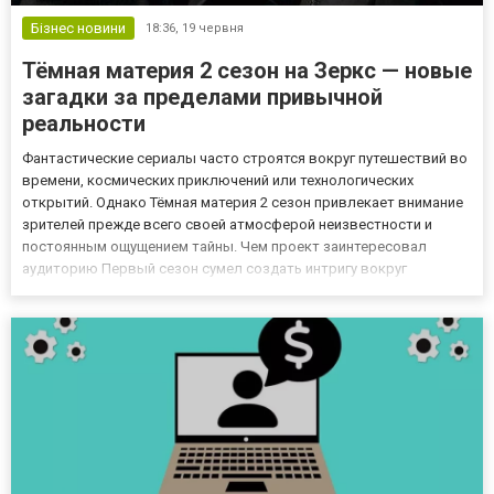
Бізнес новини
18:36,
19 червня
Тёмная материя 2 сезон на Зеркс — новые
загадки за пределами привычной
реальности
Фантастические сериалы часто строятся вокруг путешествий во
времени, космических приключений или технологических
открытий. Однако Тёмная материя 2 сезон привлекает внимание
зрителей прежде всего своей атмосферой неизвестности и
постоянным ощущением тайны. Чем проект заинтересовал
аудиторию Первый сезон сумел создать интригу вокруг
альтернативных реальностей и непростых решений, которые
приходится принимать героям. Авторы постепенно раскрывали
детали происх...