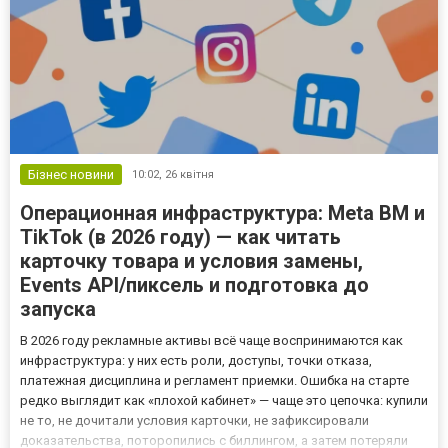
Бізнес новини
10:02,
26 квітня
Операционная инфраструктура: Meta BM и
TikTok (в 2026 году) — как читать
карточку товара и условия замены,
Events API/пиксель и подготовка до
запуска
В 2026 году рекламные активы всё чаще воспринимаются как
инфраструктура: у них есть роли, доступы, точки отказа,
платежная дисциплина и регламент приемки. Ошибка на старте
редко выглядит как «плохой кабинет» — чаще это цепочка: купили
не то, не дочитали условия карточки, не зафиксировали
доказательства, поторопились с биллингом, а затем потеряли