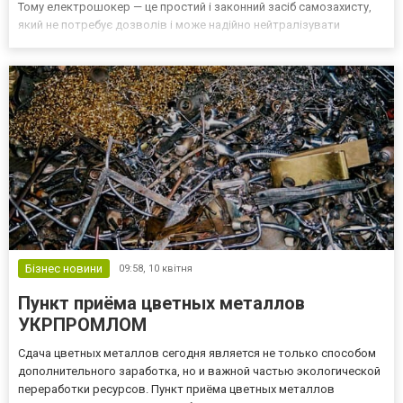
Тому електрошокер — це простий і законний засіб самозахисту,
який не потребує дозволів і може надійно нейтралізувати
загрозу на кілька хвилин. Сьогодні електрошокери можна зручно
придбати онлайн — зокрема, на сайті https://gepard.biz.ua/ua/,...
Бізнес новини
09:58,
10 квітня
Пункт приёма цветных металлов
УКРПРОМЛОМ
Сдача цветных металлов сегодня является не только способом
дополнительного заработка, но и важной частью экологической
переработки ресурсов. Пункт приёма цветных металлов