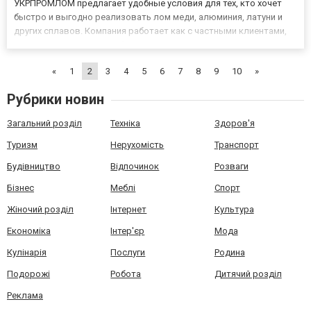
УКРПРОМЛОМ предлагает удобные условия для тех, кто хочет
быстро и выгодно реализовать лом меди, алюминия, латуни и
других сплавов. Компания работает как с частными клиентами,
так и с организациями, обеспечивая прозрачные условия
сотрудничества и честную оценку сырья. Почему важно
«
1
2
3
4
5
6
7
8
9
10
»
сдавать...
Рубрики новин
Загальний розділ
Техніка
Здоров'я
Туризм
Нерухомість
Транспорт
Будівництво
Відпочинок
Розваги
Бізнес
Меблі
Спорт
Жіночий розділ
Інтернет
Культура
Економіка
Інтер'єр
Мода
Кулінарія
Послуги
Родина
Подорожі
Робота
Дитячий розділ
Реклама