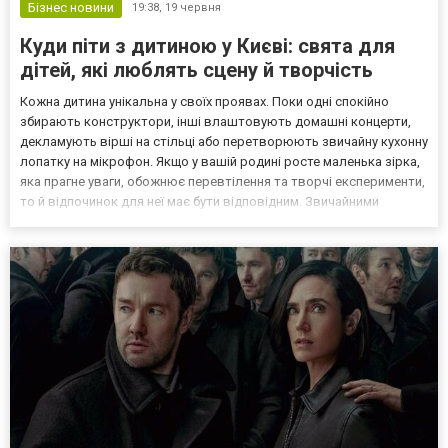
Бізнес новини
19:38,
19 червня
Куди піти з дитиною у Києві: свята для
дітей, які люблять сцену й творчість
Кожна дитина унікальна у своїх проявах. Поки одні спокійно
збирають конструктори, інші влаштовують домашні концерти,
декламують вірші на стільці або перетворюють звичайну кухонну
лопатку на мікрофон. Якщо у вашій родині росте маленька зірка,
яка прагне уваги, обожнює перевтілення та творчі експерименти,
то й відпочинок для неї має бути відповідним. Звичайними
дитячими кімнатами з батутами таких творчих особистостей не
здивувати – їм потрібен простір для са...