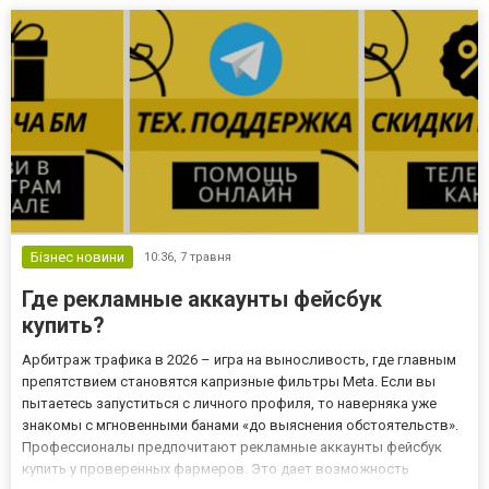
не переходят в речь Одной из главных проблем является разрыв
межд...
Бізнес новини
10:36,
7 травня
Где рекламные аккаунты фейсбук
купить?
Арбитраж трафика в 2026 – игра на выносливость, где главным
препятствием становятся капризные фильтры Meta. Если вы
пытаетесь запуститься с личного профиля, то наверняка уже
знакомы с мгновенными банами «до выяснения обстоятельств».
Профессионалы предпочитают рекламные аккаунты фейсбук
купить у проверенных фармеров. Это дает возможность