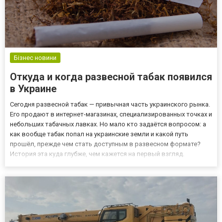
Бізнес новини
Откуда и когда развесной табак появился
в Украине
Сегодня развесной табак — привычная часть украинского рынка.
Его продают в интернет-магазинах, специализированных точках и
небольших табачных лавках. Но мало кто задаётся вопросом: а
как вообще табак попал на украинские земли и какой путь
прошёл, прежде чем стать доступным в развесном формате?
История эта куда глубже, чем кажется на первый взгляд.
Качественный развесной табак купить такой в Дом Табака.
Широкий выбор аксессуаров для самодельных сигарет. Каз...