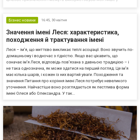
визначених місцях. Як працює оплата в межах програми?
Механізм, за яким здійснюється оплата ветеранський спорт,
зазвичай п...
Бізнес новини
16:45,
30 квітня
Значення імені Леся: характеристика,
походження й трактування імені
Леся – ім'я, що миттєво викликає теплі асоціації. Воно звучить по-
домашньому і водночас з гідністю. Якщо вас цікавить, що
означає ім'я Леся, відповідь пов'язана з давньою традицією – і
не така однозначна, як може здатися на перший погляд. Це ім'я
має кілька шарів, і кожен із них вартий уваги. Походження та
значення Питання про коріння імені Леся потребує невеликого
уточнення. Найчастіше воно розглядається як пестлива форма
імені Олеся або Олександра. У так...