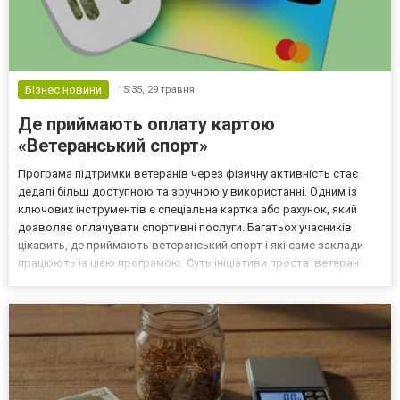
Бізнес новини
15:35,
29 травня
Де приймають оплату картою
«Ветеранський спорт»
Програма підтримки ветеранів через фізичну активність стає
дедалі більш доступною та зручною у використанні. Одним із
ключових інструментів є спеціальна картка або рахунок, який
дозволяє оплачувати спортивні послуги. Багатьох учасників
цікавить, де приймають ветеранський спорт і які саме заклади
працюють із цією програмою. Суть ініціативи проста: ветеран
отримує можливість займатися спортом без фінансових бар’єрів,
а держава компенсує витрати у визначених...