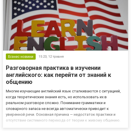
Бізнес новини
15:23,
12 травня
Разговорная практика в изучении
английского: как перейти от знаний к
общению
Многие изучающие английский язык сталкиваются с ситуацией,
когда теоретические знания есть, но использовать их в
реальном разговоре сложно. Понимание грамматики и
словарного запаса не всегда автоматически приводит к
уверенной речи. Основная причина — недостаток практики и
отсутствие системного перехода от теории к живому общению.
Источник фото: https://englishprime.ua/ Почему языковые знания