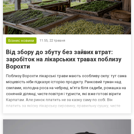
Бізнес новини
11:55,
22 травня
Від збору до збуту без зайвих втрат:
заробіток на лікарських травах поблизу
Ворохти
Поблизу Ворохти лікарські трави мають особливу силу: тут сама
місцевість ніби підказує історію продукту. Ранковий туман над
схилами, холодна роса на чебреці, м'ята біля садиби, ромашка на
сонячній ділянці, чисте повітря і туристи, які вже готові вірити
Карпатам. Але ринок платить не за казку саму по собі. Він
платить за якісну лікарську сировину, правильну сушку, чисте
фасування і зрозумілу пропозицію. Історія цього малого
господарства почалася не з ідеаль...