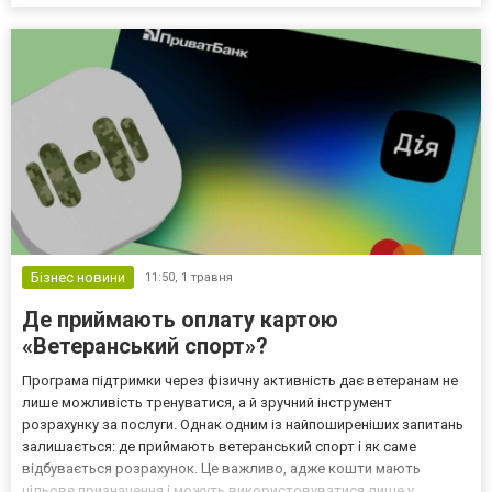
проскочить этап подозрительной активности и сразу перейти к
тестам офферов. Почему важен качественный фундамент для
залив...
Бізнес новини
11:50,
1 травня
Де приймають оплату картою
«Ветеранський спорт»?
Програма підтримки через фізичну активність дає ветеранам не
лише можливість тренуватися, а й зручний інструмент
розрахунку за послуги. Однак одним із найпоширеніших запитань
залишається: де приймають ветеранський спорт і як саме
відбувається розрахунок. Це важливо, адже кошти мають
цільове призначення і можуть використовуватися лише у