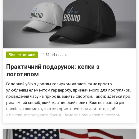
Бізнес новини
11:37,
14 травня
Практичний подарунок: кепки з
логотипом
Головний убір з довгим козирком являється не просто
улюбленим елементом гардеробу, призначеного для прогулянок,
проведення часу на природі, занять спортом. Також йдеться про
рекламний спосіб, який має високий попит. Вже не перший рік
поспіль, така методика використовується для того, щоб
ефективно просувати бренд. Замовляючи кепки з логотом
компанії виходить зробити інвестицію у реально ефективну
рекламу, яка працюватиме на підсвідомому рівні. Тобто, людин...