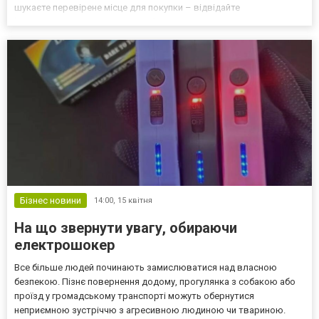
шукаєте перевірене місце для покупки – відвідайте
https://venom.com.ua/ua/. Тут зібрані надійні моделі для
побутового та професійного використання. Головна перевага
електрошо...
Бізнес новини
14:00,
15 квітня
На що звернути увагу, обираючи
електрошокер
Все більше людей починають замислюватися над власною
безпекою. Пізнє повернення додому, прогулянка з собакою або
проїзд у громадському транспорті можуть обернутися
неприємною зустріччю з агресивною людиною чи твариною.