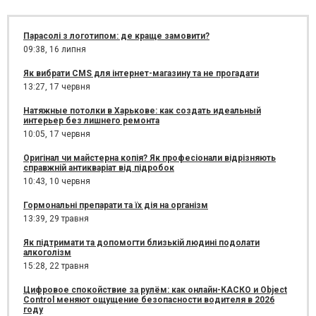
Парасолі з логотипом: де краще замовити?
09:38,
16 липня
Як вибрати CMS для інтернет-магазину та не прогадати
13:27,
17 червня
Натяжные потолки в Харькове: как создать идеальный
интерьер без лишнего ремонта
10:05,
17 червня
Оригінал чи майстерна копія? Як професіонали відрізняють
справжній антикваріат від підробок
10:43,
10 червня
Гормональні препарати та їх дія на організм
13:39,
29 травня
Як підтримати та допомогти близькій людині подолати
алкоголізм
15:28,
22 травня
Цифровое спокойствие за рулём: как онлайн-КАСКО и Object
Control меняют ощущение безопасности водителя в 2026
году