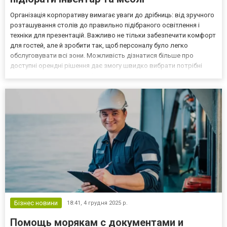
Організація корпоративу вимагає уваги до дрібниць: від зручного
розташування столів до правильно підібраного освітлення і
техніки для презентацій. Важливо не тільки забезпечити комфорт
для гостей, але й зробити так, щоб персоналу було легко
обслуговувати всі зони. Можливість дізнатися більше про
доступні орендні рішення дає змогу швидко вибрати потрібні
меблі та інвентар без необхідності купувати дорогі або громіздкі
предмети, які рідко використовуються. Т...
Бізнес новини
18:41,
4 грудня 2025 р.
Помощь морякам с документами и