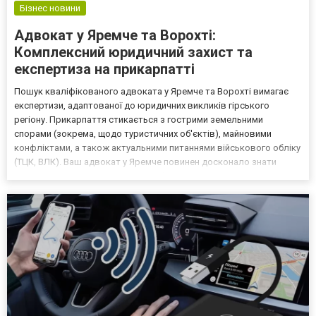
Бізнес новини
Адвокат у Яремче та Ворохті:
Комплексний юридичний захист та
експертиза на прикарпатті
Пошук кваліфікованого адвоката у Яремче та Ворохті вимагає
експертизи, адаптованої до юридичних викликів гірського
регіону. Прикарпаття стикається з гострими земельними
спорами (зокрема, щодо туристичних об'єктів), майновими
конфліктами, а також актуальними питаннями військового обліку
(ТЦК, ВЛК). Ваш адвокат у Яремче повинен досконало знати
місцеву судову практику та специфіку взаємодії з ТЦК Івано-
Франківської області. «Правогарнізон» надає комплексний ю...