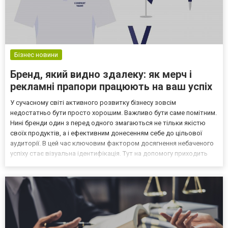
Бізнес новини
Бренд, який видно здалеку: як мерч і
рекламні прапори працюють на ваш успіх
У сучасному світі активного розвитку бізнесу зовсім
недостатньо бути просто хорошим. Важливо бути саме помітним.
Нині бренди один з перед одного змагаються не тільки якістю
своїх продуктів, а і ефективним донесенням себе до цільової
аудиторії. В цей час ключовим фактором досягнення небаченого
успіху стає візуальна ідентифікація. Тут на допомогу приходить
корпоративний меч з рекламними прапорами. Це ті інноваційні
інструменти, які роблять компанії видимими....