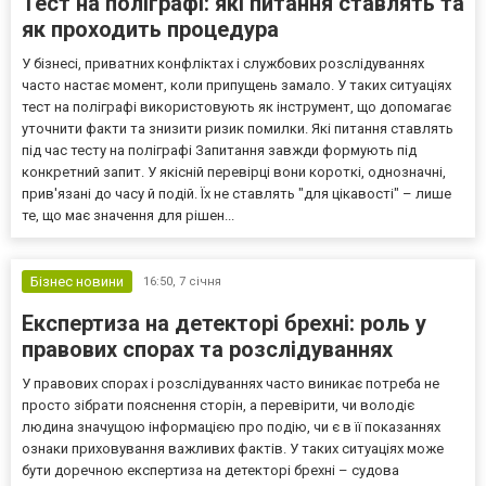
Тест на поліграфі: які питання ставлять та
як проходить процедура
У бізнесі, приватних конфліктах і службових розслідуваннях
часто настає момент, коли припущень замало. У таких ситуаціях
тест на поліграфі використовують як інструмент, що допомагає
уточнити факти та знизити ризик помилки. Які питання ставлять
під час тесту на поліграфі Запитання завжди формують під
конкретний запит. У якісній перевірці вони короткі, однозначні,
прив'язані до часу й подій. Їх не ставлять "для цікавості" – лише
те, що має значення для рішен...
Бізнес новини
16:50,
7 січня
Експертиза на детекторі брехні: роль у
правових спорах та розслідуваннях
У правових спорах і розслідуваннях часто виникає потреба не
просто зібрати пояснення сторін, а перевірити, чи володіє
людина значущою інформацією про подію, чи є в її показаннях
ознаки приховування важливих фактів. У таких ситуаціях може
бути доречною експертиза на детекторі брехні – судова