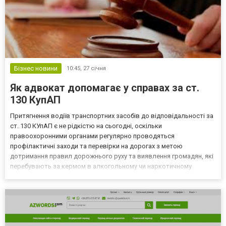
Бізнес новини
10:45,
27 січня
Як адвокат допомагає у справах за ст.
130 КупАП
Притягнення водіїв транспортних засобів до відповідальності за
ст. 130 КУпАП є не рідкістю на сьогодні, оскільки
правоохоронними органами регулярно проводяться
профілактичні заходи та перевірки на дорогах з метою
дотримання правил дорожнього руху та виявлення громадян, які
перебувають за кермом в алкогольному чи наркотичному
спʼянінні. Як наслідок це призводить до того, що громадянам
досить часто потрібна правова консультація за ст. 130 КУпАП. А
тому у цій...