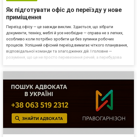
Як підготувати офіс до переїзду у нове
приміщення
Переїзд офісу — це завжди виклик. Здається, що зібрати
документи, техніку, меблі й усе необхідне — справа не з легких,
особливо коли потрібно зробити це без зупинки робочих
процесів. Успішний офісний переїзд вимагає чіткого планування,
відповідальної команди та злагоджених дій. І головне —
розуміння, що це не просто перевезення речей, а перебудова
всієї робочої екосистеми. Щоб уникнути безладу і стресу, варто
скористатися допомогою професійних перевізників...