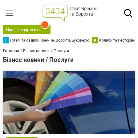
1
Наші спецпроєкти
Г
Готелі та садиби Яремче, Ворохти, Буковелю
К
Колиби та Ресторани
Головна
Бізнес новини
Послуги
Бізнес новини / Послуги