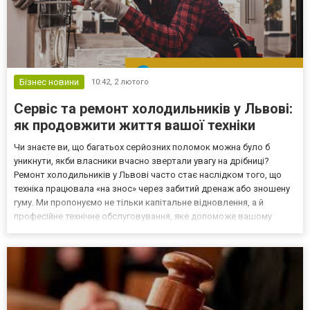
Бізнес новини
10:42,
2 лютого
Сервіс та ремонт холодильників у Львові:
як продовжити життя вашої техніки
Чи знаєте ви, що багатьох серйозних поломок можна було б
уникнути, якби власники вчасно звертали увагу на дрібниці?
Ремонт холодильників у Львові часто стає наслідком того, що
техніка працювала «на знос» через забитий дренаж або зношену
гуму. Ми пропонуємо не тільки капітальне відновлення, а й
професійне технічне обслуговування, яке допоможе вашому
холодильнику служити десятиліттями. Дрібні несправності, які
ведуть до великих проблем: Зношений ущільнювач д...