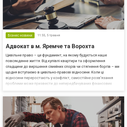
Бізнес новини
11:55,
5 травня
Адвокат в м. Яремче та Ворохта
Цивільне право – це фундамент, на якому будується наше
повсякденне життя. Від купівлі квартири та оформлення
спадщини до вирішення сімейних спорів чи стягнення боргів – ми
щодня вступаємо в цивільно-правові відносини. Коли ці
відносини переростають у конфлікт, самостійне розв'язання
проблеми може призвести до непередбачуваних фінансових
втрат або довготривалих судових тяганин. Саме тут на допомогу
приходить адвокат в м. Яремче з цивільного права. Роль циві...