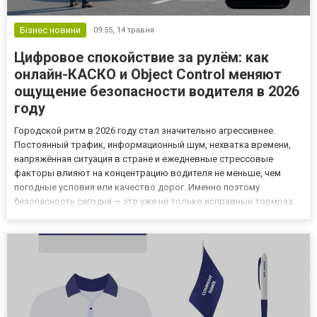
Бізнес новини
09:55,
14 травня
Цифровое спокойствие за рулём: как
онлайн-КАСКО и Object Control меняют
ощущение безопасности водителя в 2026
году
Городской ритм в 2026 году стал значительно агрессивнее.
Постоянный трафик, информационный шум, нехватка времени,
напряжённая ситуация в стране и ежедневные стрессовые
факторы влияют на концентрацию водителя не меньше, чем
погодные условия или качество дорог. Именно поэтому
безопасность сегодня — это уже не только исправные тормоза
или современные системы помощи водителю. Всё чаще она
начинается с внутреннего состояния человека за рулём.
Психологи дорожног...