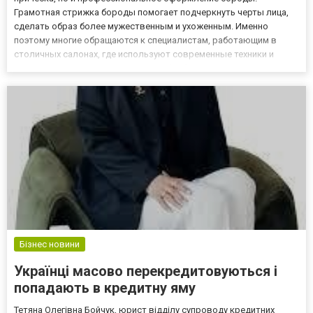
Грамотная стрижка бороды помогает подчеркнуть черты лица,
сделать образ более мужественным и ухоженным. Именно
поэтому многие обращаются к специалистам, работающим в
столичных салонах, где используют современные техники и
индивидуальный подход. Опытный барбер стилист анализирует
форму лица, направление роста волос, густоту и желаемый
результат. Такой...
Бізнес новини
Українці масово перекредитовуються і
попадають в кредитну яму
Тетяна Олегівна Бойчук, юрист відділу супроводу кредитних