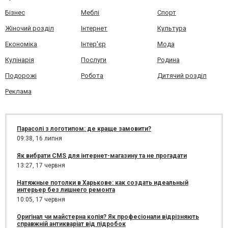
Бізнес
Меблі
Спорт
Жіночий розділ
Інтернет
Культура
Економіка
Інтер'єр
Мода
Кулінарія
Послуги
Родина
Подорожі
Робота
Дитячий розділ
Реклама
Парасолі з логотипом: де краще замовити?
09:38,
16 липня
Як вибрати CMS для інтернет-магазину та не прогадати
13:27,
17 червня
Натяжные потолки в Харькове: как создать идеальный
интерьер без лишнего ремонта
10:05,
17 червня
Оригінал чи майстерна копія? Як професіонали відрізняють
справжній антикваріат від підробок