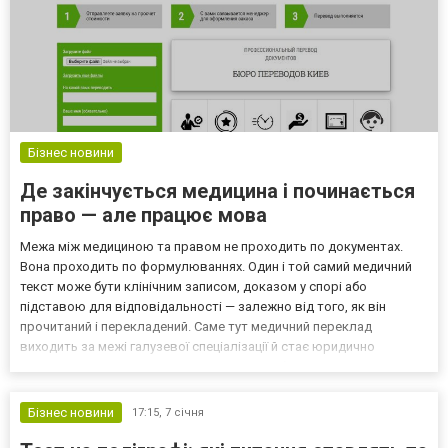
Бізнес новини
Де закінчується медицина і починається
право — але працює мова
Межа між медициною та правом не проходить по документах.
Вона проходить по формулюваннях. Один і той самий медичний
текст може бути клінічним записом, доказом у спорі або
підставою для відповідальності — залежно від того, як він
прочитаний і перекладений. Саме тут медичний переклад
виходить за межі галузевої спеціалізації й стає юридично
значущим. У таких текстах мова перестає бути описовою. Вона
фіксує рішення, обмеження і припущення, які згодом можуть ін...
Бізнес новини
17:15,
7 січня