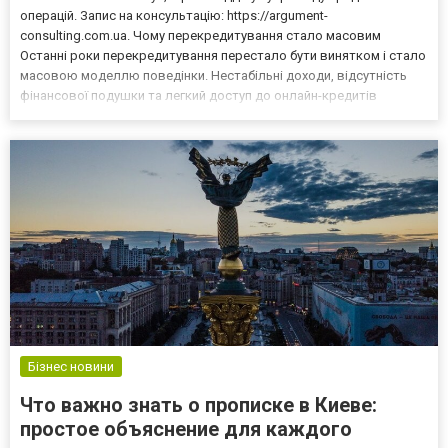
операцій. Запис на консультацію: https://argument-
consulting.com.ua. Чому перекредитування стало масовим
Останні роки перекредитування перестало бути винятком і стало
масовою моделлю поведінки. Нестабільні доходи, відсутність
фінансової подушки та легкий доступ до онлайн-кредитів
штовхають людей брати нові позики для погашення старих. З
мого досвіду, перекредитування часто починається не через
бажа...
Бізнес новини
Что важно знать о прописке в Киеве:
простое объяснение для каждого