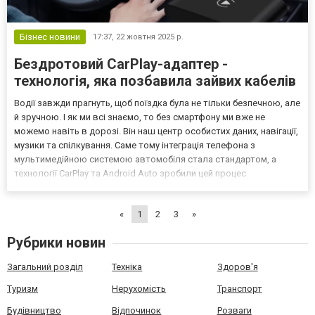
Бізнес новини
17:37,
22 жовтня 2025 р.
Бездротовий CarPlay-адаптер -
технологія, яка позбавила зайвих кабелів
Водії завжди прагнуть, щоб поїздка була не тільки безпечною, але
й зручною. І як ми всі знаємо, то без смартфону ми вже не
можемо навіть в дорозі. Він наш центр особистих даних, навігації,
музики та спілкування. Саме тому інтеграція телефона з
мультимедійною системою автомобіля стала стандартом, а
технології CarPlay та Android Auto зробили цей процес
максимально простим. Тепер, завдяки бездротовим адаптерам,
підключення відбувається без зайвих кабелів та з...
«
1
2
3
»
Рубрики новин
Загальний розділ
Техніка
Здоров'я
Туризм
Нерухомість
Транспорт
Будівництво
Відпочинок
Розваги