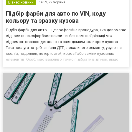
Бізнес новини
14:59,
22 червня
Підбір фарби для авто по VIN, коду
кольору та зразку кузова
Підбір фарби для авто — це професійна процедура, яка допомагає
відновити лакофарбове покриття без помітної різниці між
відремонтованою деталлю та заводським кольором кузова.
Така послуга потрібна після ДТП, локального ремонту, усунення
сколів, подряпин, потертостей, корозії або заміни кузовних
елементів. Особливо важливо точно підібрати відтінок, якщо
фарбується не весь автомобіль, а лише бампер, крило, двері,
капот, поріг або кришка багажника. Сучасні авт...