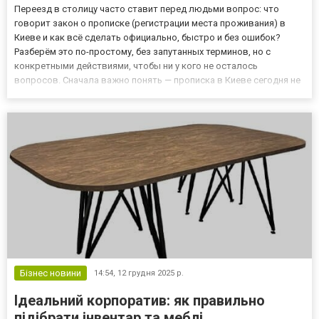
Переезд в столицу часто ставит перед людьми вопрос: что
говорит закон о прописке (регистрации места проживания) в
Киеве и как всё сделать официально, быстро и без ошибок?
Разберём это по-простому, без запутанных терминов, но с
конкретными действиями, чтобы ни у кого не осталось
вопросов. Сначала важно понять — прописка в Киеве сегодня не
«штамп под печатью» из прошлых десятилетий. Это
юридическая регистрация вашего места проживания в Едином
государственном...
Бізнес новини
14:54,
12 грудня 2025 р.
Ідеальний корпоратив: як правильно
підібрати інвентар та меблі