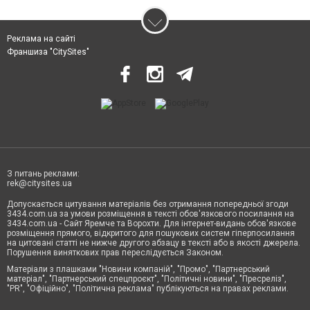
Реклама на сайті
Франшиза "CitySites"
З питань реклами:
rek@citysites.ua
Допускається цитування матеріалів без отримання попередньої згоди
3434.com.ua за умови розміщення в тексті обов'язкового посилання на
3434.com.ua - Сайт Яремче та Ворохти. Для інтернет-видань обов'язкове
розміщення прямого, відкритого для пошукових систем гіперпосилання
на цитовані статті не нижче другого абзацу в тексті або в якості джерела.
Порушення виняткових прав переслідується Законом.
Матеріали з плашками "Новини компаній", "Промо", "Партнерський
матеріал", "Партнерський спецпроєкт", "Політичні новини", "Пресреліз",
"PR", "Офіційно", "Політична реклама" публікуються на правах реклами.