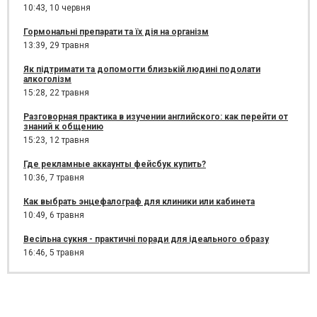
10:43,
10 червня
Гормональні препарати та їх дія на організм
13:39,
29 травня
Як підтримати та допомогти близькій людині подолати
алкоголізм
15:28,
22 травня
Разговорная практика в изучении английского: как перейти от
знаний к общению
15:23,
12 травня
Где рекламные аккаунты фейсбук купить?
10:36,
7 травня
Как выбрать энцефалограф для клиники или кабинета
10:49,
6 травня
Весільна сукня - практичні поради для ідеального образу
16:46,
5 травня