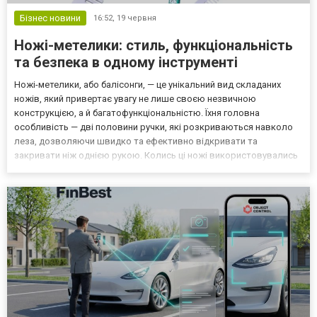
Бізнес новини
16:52,
19 червня
Ножі-метелики: стиль, функціональність
та безпека в одному інструменті
Ножі-метелики, або балісонги, — це унікальний вид складаних
ножів, який привертає увагу не лише своєю незвичною
конструкцією, а й багатофункціональністю. Їхня головна
особливість — дві половини ручки, які розкриваються навколо
леза, дозволяючи швидко та ефективно відкривати та
закривати ніж однією рукою. Колись ці ножі використовувались
як зброя на Філіппінах, але з часом вони стали популярними
серед колекціонерів, любителів трюків та просто людей, які цін...