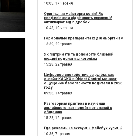
10:05,
17 червня
Оригінал чи майстерна копія? Як
професіонали відрізняють справжній
антикваріат від підробок
10:43,
10 червня
Гормональні препарати та їх дія на організм
13:39,
29 травня
Як підтримати та допомогти близькій
людині подолати алкоголізм
15:28,
22 травня
Цифровое спокойствие за рулём: как
онлайн-КАСКО и Object Control меняют
ощущение безопасности водителя в 2026
году
09:55,
14 травня
Разговорная практика в изучении
английского: как перейти от знаний к
общению
15:23,
12 травня
Где рекламные аккаунты фейсбук купить?
10:36,
7 травня