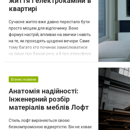
життя і електрокаміни в
квартирі
Сучасне житло вже давно перестало бути
просто місцем для відпочинку. Воно
формує настрій, впливає на звички і навіть
на те, як проходять щоденні вечори. Саме
тому багато хто починає замислюватися
не лише про базові речі, а й про атмосферу.
Але тут виникає типова проблема. Як
додати затишку без ремонту і складних
рішень. У таких випадках часто дивляться
різні варіанти і реальні приклади,
Бізнес новини
наприклад можна подивитися на рішення
Анатомія надійності:
на artiflame.ua, щоб зрозуміти,...
Інженерний розбір
матеріалів меблів Лофт
Стиль лофт вирізняється своєю
безкомпромісною відвертістю. Він не ховає