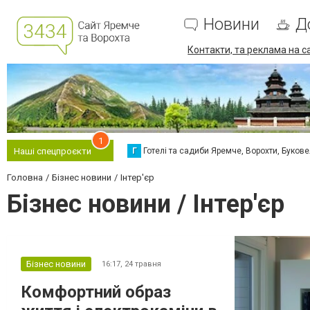
Новини
Д
Контакти, та реклама на с
1
Г
Готелі та садиби Яремче, Ворохти, Буков
Наші спецпроєкти
Головна
Бізнес новини
Інтер'єр
Бізнес новини / Інтер'єр
Бізнес новини
16:17,
24 травня
Комфортний образ