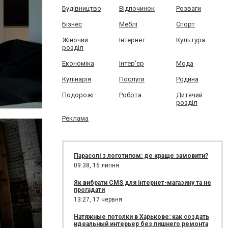
Будівництво
Відпочинок
Розваги
Бізнес
Меблі
Спорт
Жіночий
Інтернет
Культура
розділ
Економіка
Інтер'єр
Мода
Кулінарія
Послуги
Родина
Подорожі
Робота
Дитячий
розділ
Реклама
Парасолі з логотипом: де краще замовити?
09:38,
16 липня
Як вибрати CMS для інтернет-магазину та не
прогадати
13:27,
17 червня
Натяжные потолки в Харькове: как создать
идеальный интерьер без лишнего ремонта