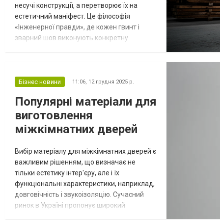
несучі конструкції, а перетворює їх на
естетичний маніфест. Це філософія
«Інженерної правди», де кожен гвинт і
зварний шов виконують конкретну
функцію. Професійні виробники,
представлені на майданчиках на кшталт
ecoloft, базують свої вироби на непорушній
«тріаді матеріалів»: холодному металі,
Бізнес новини
11:06,
12 грудня 2025 р.
теплому масиві дерева та натуральній
Популярні матеріали для
шкірі. Саме ця комбінація забезпечує
виготовлення
меблям візуальну хар...
міжкімнатних дверей
Вибір матеріалу для міжкімнатних дверей є
важливим рішенням, що визначає не
тільки естетику інтер'єру, але і їх
функціональні характеристики, наприклад,
довговічність і звукоізоляцію. Сучасний
ринок в Україні пропонує широкий
асортимент основ, кожна з яких має