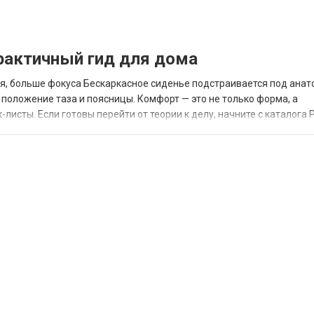
рактичный гид для дома
я, больше фокуса Бескаркасное сиденье подстраивается под анат
положение таза и поясницы. Комфорт — это не только форма, а
исты. Если готовы перейти от теории к делу, начните с каталога P
 посадки: колени чуть ниже бёд...