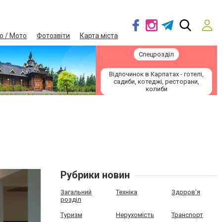
о / Мото
Фотозвіти
Карта міста
Спецрозділ
Відпочинок в Карпатах - готелі,
садиби, котеджі, ресторани,
колиби
Рубрики новин
Загальний
Техніка
Здоров'я
розділ
Туризм
Нерухомість
Транспорт