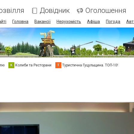
озвілля
Довідник
Оголошення
айті
Головна
Вакансії
Нерухомість
Афіша
Погода
Авт
елю
К
Колиби та Ресторани
Т
Туристична Гуцульщина. ТОП-10!