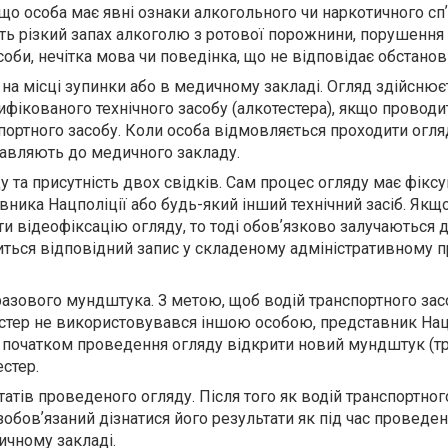
що особа має явні ознаки алкогольного чи наркотичного спʼ
ять різкий запах алкоголю з ротової порожнини, порушення
соби, нечітка мова чи поведінка, що не відповідає обстанов
на місці зупинки або в медичному закладі. Огляд здійснюєт
фікованого технічного засобу (алкотестера), якщо проводи
портного засобу. Коли особа відмовляється проходити огляд
правляють до медичного закладу.
у та присутність двох свідків. Сам процес огляду має фіксу
вника Нацполіції або будь-який інший технічний засіб. Якщ
и відеофіксацію огляду, то тоді обовʼязково залучаються 
биться відповідний запис у складеному адміністративному п
азового мундштука. З метою, щоб водій транспортного зас
естер не використовувався іншою особою, представник Нац
 початком проведення огляду відкрити новий мундштук (тр
естер.
тів проведеного огляду. Після того як водій транспортног
обовʼязаний дізнатися його результати як під час проведен
дичному закладі.