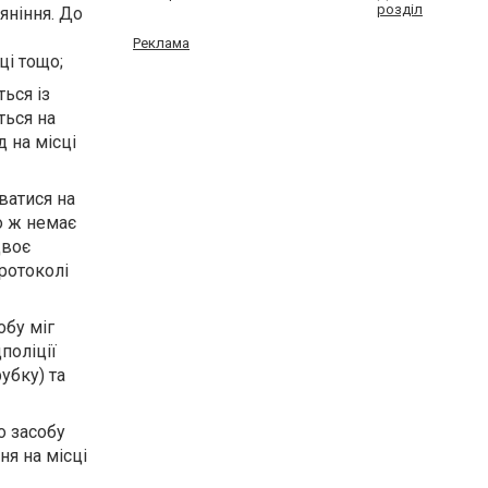
розділ
яніння. До
Реклама
ці тощо;
ься із
ться на
 на місці
ватися на
о ж немає
двоє
ротоколі
обу міг
поліції
убку) та
о засобу
ня на місці