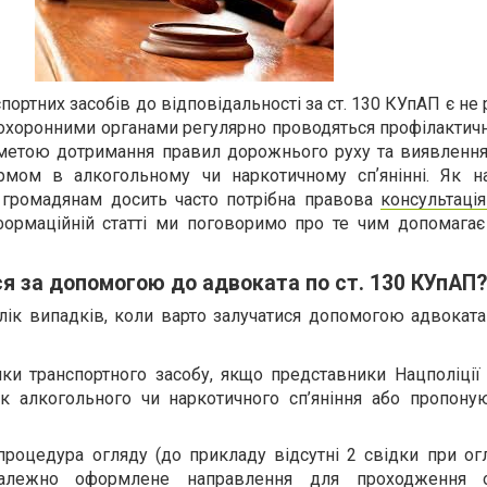
портних засобів до відповідальності за ст. 130 КУпАП є не 
оохоронними органами регулярно проводяться профілактичн
 метою дотримання правил дорожнього руху та виявлення
рмом в алкогольному чи наркотичному спʼянінні. Як н
 громадянам досить часто потрібна правова
консультація
нформаційній статті ми поговоримо про те чим допомагає
ся за допомогою до адвоката по ст. 130 КУпАП?
ік випадків, коли варто залучатися допомогою адвоката 
нки транспортного засобу, якщо представники Нацполіції
ак алкогольного чи наркотичного сп’яніння або пропону
роцедура огляду (до прикладу відсутні 2 свідки при огл
неналежно оформлене направлення для проходження 