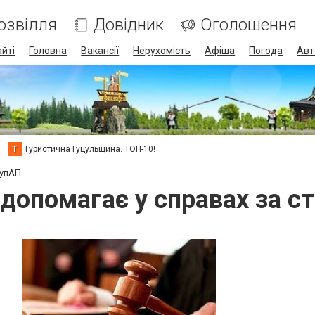
озвілля
Довідник
Оголошення
айті
Головна
Вакансії
Нерухомість
Афіша
Погода
Авт
Т
Туристична Гуцульщина. ТОП-10!
КупАП
допомагає у справах за с