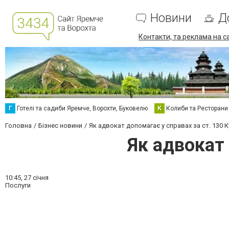
Новини
Д
Контакти, та реклама на с
Г
Готелі та садиби Яремче, Ворохти, Буковелю
К
Колиби та Ресторани
Головна
Бізнес новини
Як адвокат допомагає у справах за ст. 130 
Як адвокат 
10:45,
27 січня
Послуги