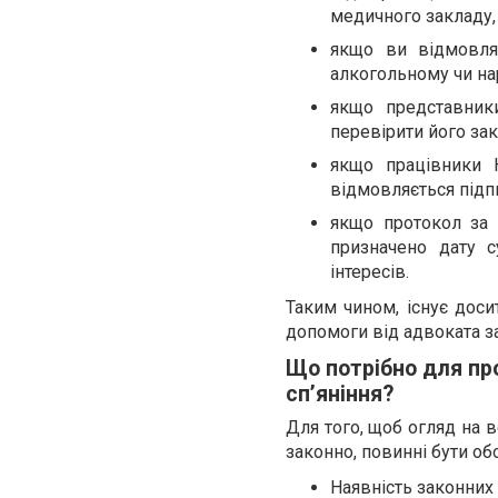
медичного закладу,
якщо ви відмовля
алкогольному чи нар
якщо представник
перевірити його зак
якщо працівники Н
відмовляється підпи
якщо протокол за 
призначено дату с
інтересів.
Таким чином, існує доси
допомоги від адвоката за
Що потрібно для пр
спʼяніння?
Для того, щоб огляд на 
законно, повинні бути об
Наявність законних 