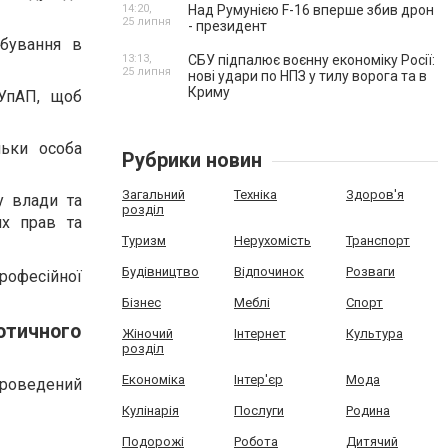
14:20,
Над Румунією F-16 вперше збив дрон
25 липня
- президент
ебування в
13:13,
СБУ підпалює воєнну економіку Росії:
25 липня
нові удари по НПЗ у тилу ворога та в
Криму
КУпАП, щоб
льки особа
Рубрики новин
Загальний
Техніка
Здоров'я
у влади та
розділ
их прав та
Туризм
Нерухомість
Транспорт
Будівництво
Відпочинок
Розваги
професійної
Бізнес
Меблі
Спорт
отичного
Жіночий
Інтернет
Культура
розділ
Економіка
Інтер'єр
Мода
 проведений
Кулінарія
Послуги
Родина
Подорожі
Робота
Дитячий