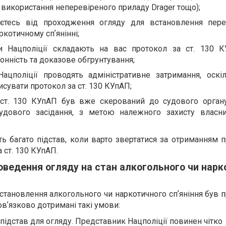
 використання неперевіреного приладу Drager тощо);
єтесь від проходження огляду для встановлення пер
котичному спʼянінні;
и Нацполіції складають на вас протокол за ст. 130 
онність та доказове обгрунтування;
ацполіції проводять адміністративне затримання, оскі
сувати протокол за ст. 130 КУпАП;
ст. 130 КУпАП був вже скерований до судового орган
удового засідання, з метою належного захисту власн
ть багато підстав, коли варто звертатися за отриманням 
 ст. 130 КУпАП.
оведення огляду на стан алкогольного чи нарк
встановлення алкогольного чи наркотичного спʼяніння був
овʼязково дотримані такі умови:
підстав для огляду. Представник Нацполіції повинен чітко