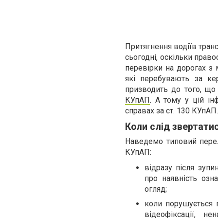
Притягнення водіїв транс
сьогодні, оскільки прав
перевірки на дорогах з
які перебувають за ке
призводить до того, що
КУпАП
. А тому у цій і
справах за ст. 130 КУпАП.
Коли слід звертати
Наведемо типовий перел
КУпАП:
відразу після зупи
про наявність озн
огляд;
коли порушується п
відеофіксації, 