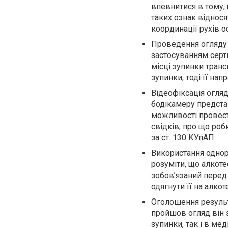
впевнитися в тому, 
таких ознак віднос
координації рухів о
Проведення огляду 
застосуванням серти
місці зупинки транс
зупинки, тоді її на
Відеофіксація огляд
бодікамеру предста
можливості провест
свідків, про що ро
за ст. 130 КУпАП.
Використання однор
розуміти, що алкот
зобовʼязаний перед
одягнути її на алкот
Оголошення результа
пройшов огляд він з
зупинки, так і в ме