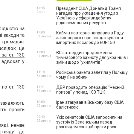
11:45,
Президент США Дональд Трамп
2 серпня
нагадав про укладення угоди з
Україною у сфері видобутку
рідкоземельних ресурсів
рідкістю на
17:00,
Кабмін повторно направив в Раду
і заходи та
31 липня
законопроєкт про оподаткування
 громадян,
імпортних посилок до EUR150
аслідок це
17:00,
ЄС затвердив продовження
 за ст. 130
31 липня
тимчасового захисту для українців і
 адвокат у
зміни щодо "ухилянтів"
14:18,
Російська ракета залетіла у Польщу:
31 липня
чому її не збили
по ст. 130
11:41,
ДБР проводить операцію "Чесний
31 липня
призов" у понад 100 ТЦК
10:00,
Іран атакував військову базу США
 заявляють
29 липня
балістикою
ють пройти
09:40,
Усіх сенаторів США запросили на
29 липня
зустріч із Зеленським перед
яді, немає
розглядом санкцій проти росії
огляду до