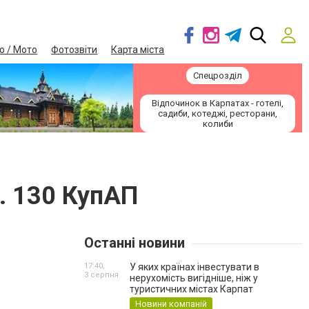
о / Мото
Фотозвіти
Карта міста
Спецрозділ
Відпочинок в Карпатах - готелі,
садиби, котеджі, ресторани,
колиби
т. 130 КупАП
Останні новини
17:40,
У яких країнах інвестувати в
3 серпня
нерухомість вигідніше, ніж у
туристичних містах Карпат
Новини компаній