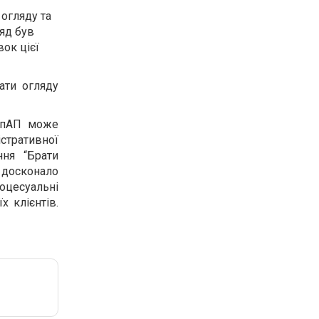
огляду та
ляд був
ок цієї
ати огляду
КУпАП може
тративної
ння “Брати
, досконало
оцесуальні
 клієнтів.