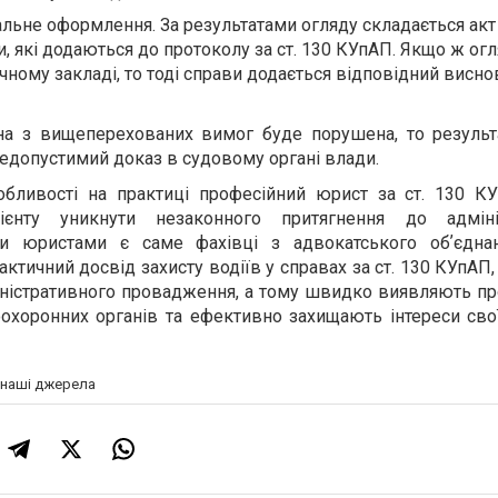
ьне оформлення. За результатами огляду складається акт 
и, які додаються до протоколу за ст. 130 КУпАП. Якщо ж ог
ному закладі, то тоді справи додається відповідний виснов
на з вищеперехованих вимог буде порушена, то результ
недопустимий доказ в судовому органі влади.
собливості на практиці професійний юрист за ст. 130 
єнту уникнути незаконного притягнення до адмініс
ими юристами є саме фахівці з адвокатського обʼєдна
ктичний досвід захисту водіїв у справах за ст. 130 КУпАП
іністративного провадження, а тому швидко виявляють пр
хоронних органів та ефективно захищають інтереси своїх
а наші джерела