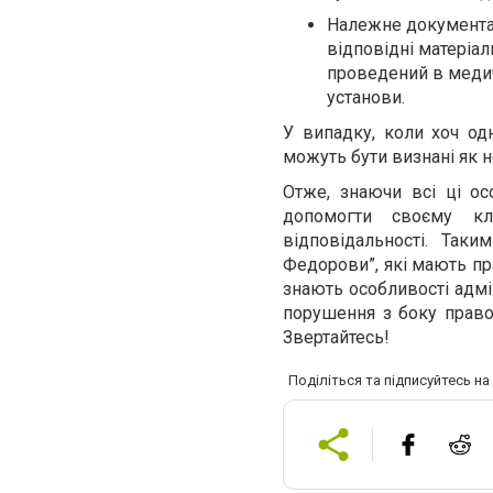
Належне документал
відповідні матеріал
проведений в медич
установи.
У випадку, коли хоч од
можуть бути визнані як 
Отже, знаючи всі ці о
допомогти своєму клі
відповідальності. Так
Федорови”, які мають пра
знають особливості адм
порушення з боку правоо
Звертайтесь!
Поділіться та підписуйтесь н