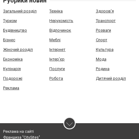
Рубрики новин
Загальний розділ
Техніка
Здоров'я
Туризм
Нерухомість
Транспорт
Будівництво
Відпочинок
Розваги
Бізнес
Меблі
Спорт
Жіночий розділ
Інтернет
Культура
Економіка
Інтер'єр
Мода
Кулінарія
Послуги
Родина
Подорожі
Робота
Дитячий розділ
Реклама
Реклама на сайті
Франшиза "CitySites"