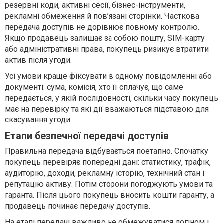
резервні коди, активні сесії, бізнес-інструменти,
рекламні обмеження й пов’язані сторінки. Часткова
передача доступів не дорівнює повному контролю.
Якщо продавець залишає за собою пошту, SIM-карту
або адміністративні права, покупець ризикує втратити
актив після угоди.
Усі умови краще фіксувати в одному повідомленні або
документі: сума, комісія, хто її сплачує, що саме
передається, у якій послідовності, скільки часу покупець
має на перевірку та які дії вважаються підставою для
скасування угоди.
Етапи безпечної передачі доступів
Правильна передача відбувається поетапно. Спочатку
покупець перевіряє попередні дані: статистику, трафік,
аудиторію, доходи, рекламну історію, технічний стан і
репутацію активу. Потім сторони погоджують умови та
гаранта. Після цього покупець вносить кошти гаранту, а
продавець починає передачу доступів.
На етапі передачі важливо не обмежуватися логіном і