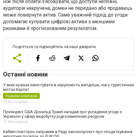
ніж після оплати з’ясовувати, що доступи неповні,
аудиторія накручена, домен не передано або продавець
може повернути актив. Саме уважний підхід до угоди
допомагає купувати цифрові активи з меншими
ризиками й прогнозованим результатом.
Поділіться та підписуйтесь на наші джерела
Останні новини
У яких країнах інвестувати в нерухомість вигідніше, ніж у туристичних
містах Карпат
Новини компаній
17:40,
3 серпня
Президент США Дональд Трамп нагадав про укладення угоди з
Україною у сфері видобутку рідкоземельних ресурсів
11:45,
2 серпня
Кабмін повторно направив в Раду законопроєкт про оподаткування
імпортних посилок до EUR150