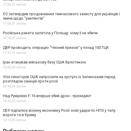
17:00,
31 липня
ЄС затвердив продовження тимчасового захисту для українців і
зміни щодо "ухилянтів"
17:00,
31 липня
Російська ракета залетіла у Польщу: чому її не збили
14:18,
31 липня
ДБР проводить операцію "Чесний призов" у понад 100 ТЦК
11:41,
31 липня
Іран атакував військову базу США балістикою
10:00,
29 липня
Усіх сенаторів США запросили на зустріч із Зеленським перед
розглядом санкцій проти росії
09:40,
29 липня
Над Румунією F-16 вперше збив дрон - президент
14:20,
25 липня
СБУ підпалює воєнну економіку Росії: нові удари по НПЗ у тилу
ворога та в Криму
13:13,
25 липня