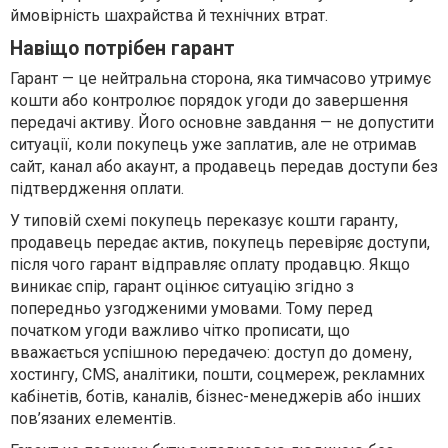
ймовірність шахрайства й технічних втрат.
Навіщо потрібен гарант
Гарант — це нейтральна сторона, яка тимчасово утримує
кошти або контролює порядок угоди до завершення
передачі активу. Його основне завдання — не допустити
ситуації, коли покупець уже заплатив, але не отримав
сайт, канал або акаунт, а продавець передав доступи без
підтвердження оплати.
У типовій схемі покупець переказує кошти гаранту,
продавець передає актив, покупець перевіряє доступи,
після чого гарант відправляє оплату продавцю. Якщо
виникає спір, гарант оцінює ситуацію згідно з
попередньо узгодженими умовами. Тому перед
початком угоди важливо чітко прописати, що
вважається успішною передачею: доступ до домену,
хостингу, CMS, аналітики, пошти, соцмереж, рекламних
кабінетів, ботів, каналів, бізнес-менеджерів або інших
пов’язаних елементів.