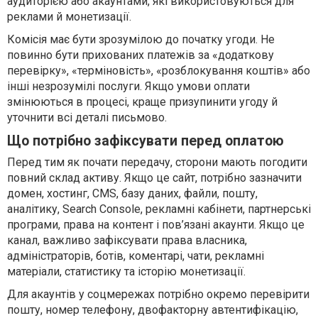
аудиторією або акаунтами, які використовуються для
реклами й монетизації.
Комісія має бути зрозумілою до початку угоди. Не
повинно бути прихованих платежів за «додаткову
перевірку», «терміновість», «розблокування коштів» або
інші незрозумілі послуги. Якщо умови оплати
змінюються в процесі, краще призупинити угоду й
уточнити всі деталі письмово.
Що потрібно зафіксувати перед оплатою
Перед тим як почати передачу, сторони мають погодити
повний склад активу. Якщо це сайт, потрібно зазначити
домен, хостинг, CMS, базу даних, файли, пошту,
аналітику, Search Console, рекламні кабінети, партнерські
програми, права на контент і пов’язані акаунти. Якщо це
канал, важливо зафіксувати права власника,
адміністраторів, ботів, коментарі, чати, рекламні
матеріали, статистику та історію монетизації.
Для акаунтів у соцмережах потрібно окремо перевірити
пошту, номер телефону, двофакторну автентифікацію,