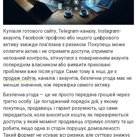
Купівля готового сайту, Telegram-каналу, Instagram-
акаунта, Facebook-профілю або іншого цифрового
активу завжди пов’язана з ризиком. Покупець може
оплатити актив і не отримати доступи, отримати
неповний контроль, зіткнутися з поверненням акаунта
попереднім власником або виявити приховані
проблеми вже після угоди. Саме тому в ніші, де є
продаж сайтів
, каналів і акаунтів, безпечна угода має не
менше значення, ніж перевірка самого активу.
Безпечна угода — це не просто передача грошей через
третю особу. Це погоджений порядок дій, у якому
покупець, продавець і гарант розуміють, що саме
передається, коли вносяться кошти, як перевіряються
доступи, у який момент продавець отримує оплату та що
робити, якщо одна зі сторін порушує домовленості.
Такий формат не усуває всі ризики, але суттєво знижує