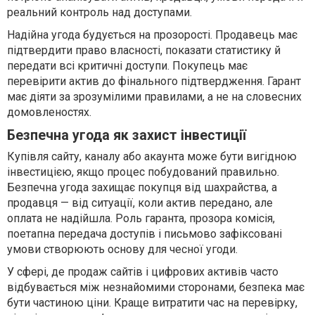
реальний контроль над доступами.
Надійна угода будується на прозорості. Продавець має
підтвердити право власності, показати статистику й
передати всі критичні доступи. Покупець має
перевірити актив до фінального підтвердження. Гарант
має діяти за зрозумілими правилами, а не на словесних
домовленостях.
Безпечна угода як захист інвестиції
Купівля сайту, каналу або акаунта може бути вигідною
інвестицією, якщо процес побудований правильно.
Безпечна угода захищає покупця від шахрайства, а
продавця — від ситуації, коли актив передано, але
оплата не надійшла. Роль гаранта, прозора комісія,
поетапна передача доступів і письмово зафіксовані
умови створюють основу для чесної угоди.
У сфері, де продаж сайтів і цифрових активів часто
відбувається між незнайомими сторонами, безпека має
бути частиною ціни. Краще витратити час на перевірку,