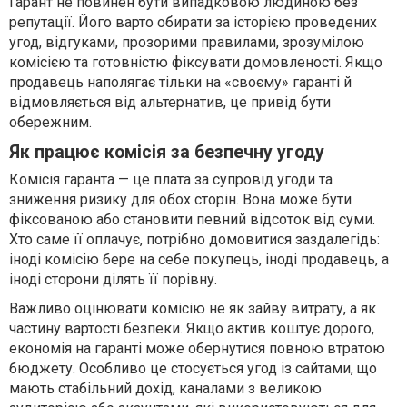
Гарант не повинен бути випадковою людиною без
репутації. Його варто обирати за історією проведених
угод, відгуками, прозорими правилами, зрозумілою
комісією та готовністю фіксувати домовленості. Якщо
продавець наполягає тільки на «своєму» гаранті й
відмовляється від альтернатив, це привід бути
обережним.
Як працює комісія за безпечну угоду
Комісія гаранта — це плата за супровід угоди та
зниження ризику для обох сторін. Вона може бути
фіксованою або становити певний відсоток від суми.
Хто саме її оплачує, потрібно домовитися заздалегідь:
іноді комісію бере на себе покупець, іноді продавець, а
іноді сторони ділять її порівну.
Важливо оцінювати комісію не як зайву витрату, а як
частину вартості безпеки. Якщо актив коштує дорого,
економія на гаранті може обернутися повною втратою
бюджету. Особливо це стосується угод із сайтами, що
мають стабільний дохід, каналами з великою