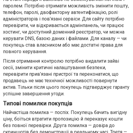
паролем. Потрібно отримати можливість змінити пошту,
телефон, паролі, двофакторну автентифікацію, ролі
адміністраторів і пов’язані сервіси. Для сайту потрібно
перевірити, чи відкривається адмінпанель, чи працює
хостинг, чи доступний доменний реєстратор, чи можна
керувати DNS, базою даних і файлами. Для каналу — чи
покупець став власником або має достатні права для
повного керування.
Після отримання контролю потрібно видалити зайві
сесії, змінити критичні налаштування безпеки,
перевірити прив’язані пристрої та переконатися, що
продавець не має технічної можливості повернути
актив. Тільки після цього покупець підтверджує гаранту
успішне завершення угоди.
Типові помилки покупців
Найчастіша помилка — поспіх. Покупець бачить вигідну
ціну, боїться втратити пропозицію й переказує кошти
без повної перевірки. Друга помилка — довіра до
скриншотів без демонстрації в реальному часі. Третя —