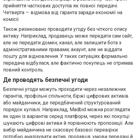
прийняття часткових доступів як повної передачі.
Четверта — відмова від гаранта заради економії на
комісії.
Також ризиковано проводити угоду без чіткого опису
активу. Наприклад, продавець може передати сам сайт,
але не передати домен; канал, але залишити бота з
адміністративними правами; акаунт, але не віддати
пошту для відновлення. У таких ситуаціях формально
передача відбулася, але фактично покупець не отримав
повний контроль.
Де проводять безпечні угоди
Безпечні угоди можуть проходити через незалежних
гарантів, профільні спільноти, біржі цифрових активів
або майданчики, де передбачений структурований
порядок купівлі. Наприклад, Madbid можна розглядати
як один із варіантів серед платформ, через які покупці
шукають цифрові активи й порівнюють пропозиції. Але
вибір майданчика не скасовує базової перевірки:
потрібно аналізувати актив, продавця, умови передачі й