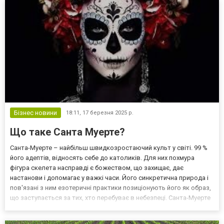
Бізнес новини
18:11,
17 березня 2025 р.
Що таке Санта Муерте?
Санта-Муерте – найбільш швидкозростаючий культ у світі. 99 %
його адептів, відносять себе до католиків. Для них похмура
фігура скелета насправді є божеством, що захищає, дає
настанови і допомагає у важкі часи. Його синкретична природа і
пов'язані з ним езотеричні практики позиціонують його як образ,
що заступається за тих, хто перебуває в небезпеці. Санта-Муерте
не тільки оберігає своїх послідовників під час небезпеки або
загрози. Вона виступає в ролі пора...