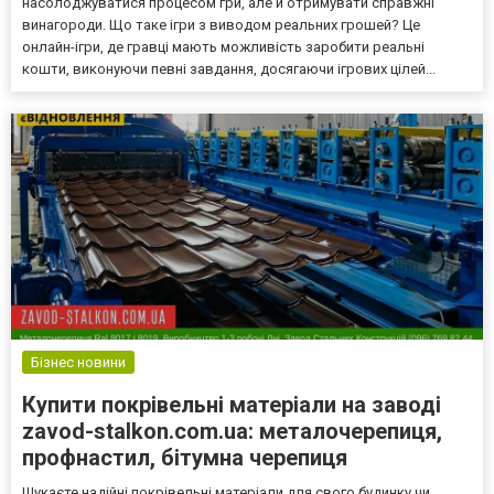
насолоджуватися процесом гри, але й отримувати справжні
винагороди. Що таке ігри з виводом реальних грошей? Це
онлайн-ігри, де гравці мають можливість заробити реальні
кошти, виконуючи певні завдання, досягаючи ігрових цілей...
Бізнес новини
Купити покрівельні матеріали на заводі
zavod-stalkon.com.ua: металочерепиця,
профнастил, бітумна черепиця
Шукаєте надійні покрівельні матеріали для свого будинку чи