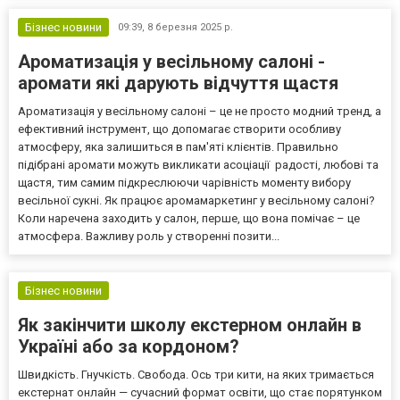
передовые технологии и экологическую безопасность. Авангард
удобрение для з...
Бізнес новини
09:39,
8 березня 2025 р.
Ароматизація у весільному салоні -
аромати які дарують відчуття щастя
Ароматизація у весільному салоні – це не просто модний тренд, а
ефективний інструмент, що допомагає створити особливу
атмосферу, яка залишиться в пам'яті клієнтів. Правильно
підібрані аромати можуть викликати асоціації радості, любові та
щастя, тим самим підкреслюючи чарівність моменту вибору
весільної сукні. Як працює аромамаркетинг у весільному салоні?
Коли наречена заходить у салон, перше, що вона помічає – це
атмосфера. Важливу роль у створенні позити...
Бізнес новини
Як закінчити школу екстерном онлайн в
Україні або за кордоном?
Швидкість. Гнучкість. Свобода. Ось три кити, на яких тримається
екстернат онлайн — сучасний формат освіти, що стає порятунком