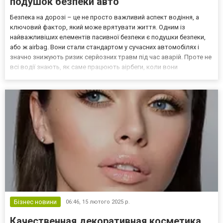
подушок безпеки авто
Безпека на дорозі – це не просто важливий аспект водіння, а
ключовий фактор, який може врятувати життя. Одним із
найважливіших елементів пасивної безпеки є подушки безпеки,
або ж airbag. Вони стали стандартом у сучасних автомобілях і
значно знижують ризик серйозних травм під час аварій. Проте не
всі водії знають, як саме працюють аірбеги, коли вони
активуються та що робити у випадку їхнього спрацювання.
Відновлення подушок безпеки – можливо, достатньо тіль...
Бізнес новини
06:46,
15 лютого 2025 р.
Качественная декоративная косметика