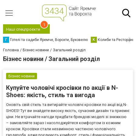
1
Наші спецпроєкти
Г
Готелі та садиби Яремче, Ворохти, Буковелю
К
Колиби та Ресторани
Головна
Бізнес новини
Загальний розділ
Бізнес новини / Загальний розділ
Бізнес новини
Купуйте чоловічі кросівки по акції в N-
Shoes: якість, стиль та вигода
Оновіть свій стиль та витирайте чоловічі кросівки по акції від N-
SHOES! Тут ви знайдете високу якість, сучасний дизайн та приємні
ціни. Не втрачайте нагоди придбати брендові моделі зі знижкою
– замовляйте зараз і насолоджуйтеся комфортом із кожним
кроком. Кросівки стали незамінною частиною чоловічого
гардероба, адже поєднують комфорт, стиль і функціональність.