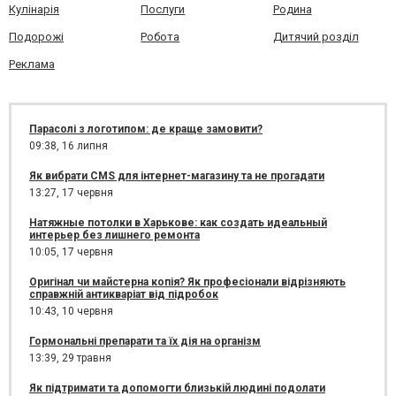
Кулінарія
Послуги
Родина
Подорожі
Робота
Дитячий розділ
Реклама
Парасолі з логотипом: де краще замовити?
09:38,
16 липня
Як вибрати CMS для інтернет-магазину та не прогадати
13:27,
17 червня
Натяжные потолки в Харькове: как создать идеальный
интерьер без лишнего ремонта
10:05,
17 червня
Оригінал чи майстерна копія? Як професіонали відрізняють
справжній антикваріат від підробок
10:43,
10 червня
Гормональні препарати та їх дія на організм
13:39,
29 травня
Як підтримати та допомогти близькій людині подолати