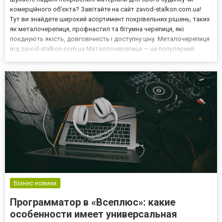
комерційного об’єкта? Завітайте на сайт zavod-stalkon.com.ua!
Тут ви знайдете широкий асортимент покрівельних рішень, таких
як металочерепиця, профнастил та бітумна черепиця, які
поєднують якість, довговічність і доступну ціну. Металочерепиця
від zavod-stalkon.com.ua Металлочерепица — це популярний
матеріал для покрівлі, який відрізняється привабливим виглядом
і чудовими експлуатаційними характерис...
Бізнес новини
Программатор в «Всеплюс»: какие
особенности имеет универсальная