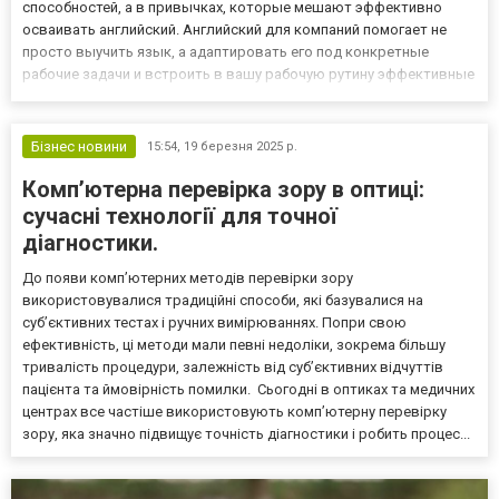
способностей, а в привычках, которые мешают эффективно
осваивать английский. Английский для компаний помогает не
просто выучить язык, а адаптировать его под конкретные
рабочие задачи и встроить в вашу рабочую рутину эффективные
привычки для успешного изучения. Распространённые ошибки в
изучении английского Ожидание идеального момента для пр...
Бізнес новини
15:54,
19 березня 2025 р.
Комп’ютерна перевірка зору в оптиці:
сучасні технології для точної
діагностики.
До появи комп’ютерних методів перевірки зору
використовувалися традиційні способи, які базувалися на
суб’єктивних тестах і ручних вимірюваннях. Попри свою
ефективність, ці методи мали певні недоліки, зокрема більшу
тривалість процедури, залежність від суб’єктивних відчуттів
пацієнта та ймовірність помилки. Сьогодні в оптиках та медичних
центрах все частіше використовують комп’ютерну перевірку
зору, яка значно підвищує точність діагностики і робить процес...