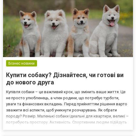
Бізнес новини
Купити собаку? Дізнайтеся, чи готові ви
до нового друга
Купівля собаки – це важливий крок, що змінить ваше життя. Це
не просто улюбленець, а член родини, що потребує турботи,
уваги та фінансових вкладень. Перед прийняттям рішення варто
зважити всі аспекти, щоб уникнути розчарувань. Як обрати
породу? Розмір. Маленькі собаки ідеальні для квартири, великі –
потребують простору. Активність. Спортивним людям підійдуть
хаскі, бордер-коллі, а для спокійного ритму – бульдоги чи ши-тцу.
Догляд. Довгошерсті породи вимага...