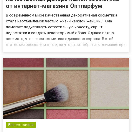
от интернет-магазина Оптпарфум
В современном мире качественная декоративная косметика
стала неотъемлемой частью жизни каждой женщины. Она
помогает подчеркнуть естественную красоту, скрыть
недостатки и создать неповторимый образ. Однако важно
понимать, что не вся косметика одинаково хороша. В этой
статье мы расскажем о том, на что стоит обратить внимание при
выборе декоративной косметики, а также предложим вам
отличный вариант для покупки – интернет-магазин Оптпарфум.
Что такое качествен...
Бізнес новини