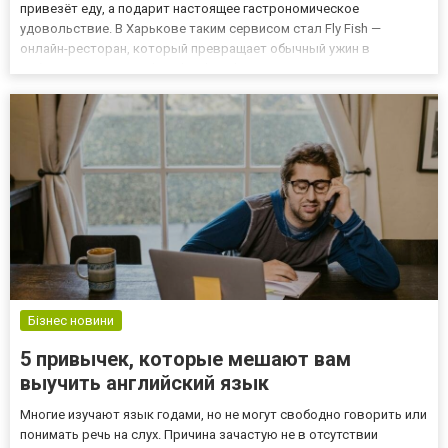
привезёт еду, а подарит настоящее гастрономическое
удовольствие. В Харькове таким сервисом стал Fly Fish —
онлайн-ресторан, который превращает обычный ужин в
событие. Что такое Fly Fish? Fly Fish — это сервис доставки
японской кухни в Харькове, который специализируется на суши,
роллах,...
Бізнес новини
5 привычек, которые мешают вам
выучить английский язык
Многие изучают язык годами, но не могут свободно говорить или
понимать речь на слух. Причина зачастую не в отсутствии