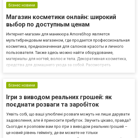
Бізнес новини
Магазин косметики онлайн: широкий
выбор по доступным ценам
Интернет-магазин для маникюра AmoreShop является
мультибрендовым магазином, где продается профессиональная
косметика, предназначенная для салонов красоты и личного
пользователя. Также здесь можно найти оборудование,
материалы для ногтей, волос и тела. Декоративная косметика,
средства для домашнего ухода за собой. Рассмотреть
ассортимент можно по ссылке https://amoreshop.com.ua/ где
представлена актуальная информация. В ассортименте магазин
косметики предла...
Бізнес новини
Ігри з виводом реальних грошей: як
поєднати розваги та заробіток
Уявіть собі, що ваші улюблені розваги можуть не лише дарувати
задоволення, але й приносити прибуток. Звучить цікаво, правда?
Сьогодні я розповім вам про ігри з виводом реальних грошей –
це новий рівень геймінгу, де ви можете не тільки