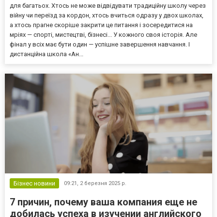
для багатьох. Хтось не може відвідувати традиційну школу через
війну чи переїзд за кордон, хтось вчиться одразу у двох школах,
а хтось прагне скоріше закрити це питання і зосередитися на
мріях — спорті, мистецтві, бізнесі... У кожного своя історія. Але
фінал у всіх має бути один — успішне завершення навчання. І
дистанційна школа «Ан...
Бізнес новини
09:21,
2 березня 2025 р.
7 причин, почему ваша компания еще не
добилась успеха в изучении английского