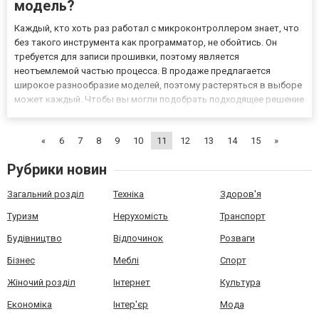
модель?
Каждый, кто хоть раз работал с микроконтроллером знает, что
без такого инструмента как программатор, не обойтись. Он
требуется для записи прошивки, поэтому является
неотъемлемой частью процесса. В продаже предлагается
широкое разнообразие моделей, поэтому растеряться в выборе
может каждый. Чтобы вы могли подобрать подходящее решение
в https://vseplus.com/product/arduino-cpu/761-programmatory,
предлагаем подробнее разобраться в этом вопросе. Подробнее
«
6
7
8
9
10
11
12
13
14
15
»
об ин...
Рубрики новин
Загальний розділ
Техніка
Здоров'я
Туризм
Нерухомість
Транспорт
Будівництво
Відпочинок
Розваги
Бізнес
Меблі
Спорт
Жіночий розділ
Інтернет
Культура
Економіка
Інтер'єр
Мода