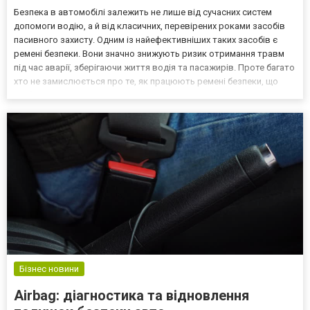
Безпека в автомобілі залежить не лише від сучасних систем
допомоги водію, а й від класичних, перевірених роками засобів
пасивного захисту. Одним із найефективніших таких засобів є
ремені безпеки. Вони значно знижують ризик отримання травм
під час аварії, зберігаючи життя водія та пасажирів. Проте багато
хто не замислюється про те, як працюють ремені безпеки, що
відбувається з ними після ДТП та чи можна їх відновити. Ремонт
ременів безпеки в Івано-Франківсь...
Бізнес новини
Airbag: діагностика та відновлення