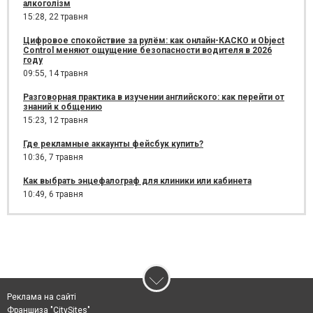
алкоголізм
15:28,
22 травня
Цифровое спокойствие за рулём: как онлайн-КАСКО и Object
Control меняют ощущение безопасности водителя в 2026
году
09:55,
14 травня
Разговорная практика в изучении английского: как перейти от
знаний к общению
15:23,
12 травня
Где рекламные аккаунты фейсбук купить?
10:36,
7 травня
Как выбрать энцефалограф для клиники или кабинета
10:49,
6 травня
Реклама на сайті
Франшиза "CitySites"