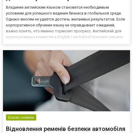
Владение английским языком становится необходимым
условием для успешного ведения бизнеса в глобальной среде.
Однако многим не удаётся достичь желаемых результатов. Если
корпоративное обучение языку не оправдывает ожиданий,
важно понять, что именно тормозит прогресс. Английский для
корпоративных клиентов в English Live School поможет решить
эти задачи, но прежде давайте разберёмся, какие факторы могут
мешать вашей команде. 1. Отсутствие четких целей Часто к...
Бізнес новини
Відновлення ременів безпеки автомобіля