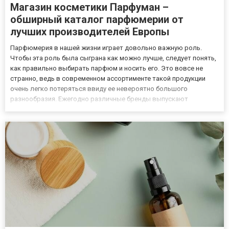
Магазин косметики Парфуман –
обширный каталог парфюмерии от
лучших производителей Европы
Парфюмерия в нашей жизни играет довольно важную роль.
Чтобы эта роль была сыграна как можно лучше, следует понять,
как правильно выбирать парфюм и носить его. Это вовсе не
странно, ведь в современном ассортименте такой продукции
очень легко потеряться ввиду ее невероятно большого
разнообразия. Ежегодно различные бренды выпускают
обширный перечень новинок. Сегодня женщины с мужчинами
смогут подбирать оптимальный для них парфюм, основываясь
на своих личных п...