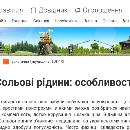
озвілля
Довідник
Оголошення
айті
Головна
Вакансії
Нерухомість
Афіша
Погода
Авт
Т
Туристична Гуцульщина. ТОП-10!
ольові рідини: особливос
сигарети на сьогодні набули небувалої популярності. Це 
 простими пристроями, з якими зможе розібратися навіт
компактність, легке керування, низька ціна. Відмінна а
льові рідини з'явилися нещодавно, на українському ринк
идко здобули популярність. Часто фахівці складають р