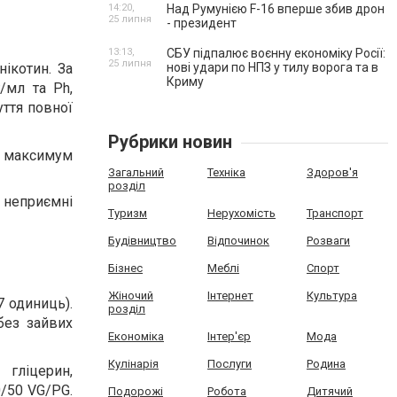
14:20,
Над Румунією F-16 вперше збив дрон
25 липня
- президент
13:13,
СБУ підпалює воєнну економіку Росії:
25 липня
ікотин. За
нові удари по НПЗ у тилу ворога та в
Криму
/мл та Ph,
ття повної
Рубрики новин
и максимум
Загальний
Техніка
Здоров'я
розділ
 неприємні
Туризм
Нерухомість
Транспорт
Будівництво
Відпочинок
Розваги
Бізнес
Меблі
Спорт
Жіночий
Інтернет
Культура
7 одиниць).
розділ
без зайвих
Економіка
Інтер'єр
Мода
Кулінарія
Послуги
Родина
гліцерин,
0/50 VG/PG.
Подорожі
Робота
Дитячий