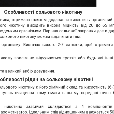
Особливості сольового нікотину
вина, отримана шляхом додавання кислоти в органічний н
ого нікотину виходить висока міцність від 20 до 65 мг
дським організмом. Паріння сольової заправки дає відчу
ольового нікотину можна відзначити такі:
організму. Вистачає всього 2-3 затяжки, щоб отримат
 якому зовсім не відчувається тротхіт або будь-які інші
 та великий вибір дозування.
обливості рідин на сольовому нікотині
ьового нікотину є його хімічний склад та кислотність (6-
ступінь очищення, тому смаки в ньому передані точно 
 никотине
зазвичай складається з 4 компонентів: 
н, ароматизатор. Ідеальним співвідношенням вважається 5