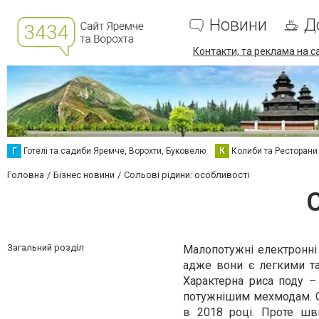
Новини
Д
Контакти, та реклама на с
Г
Готелі та садиби Яремче, Ворохти, Буковелю
К
Колиби та Ресторани
Головна
Бізнес новини
Сольові рідини: особливості
С
Загальний розділ
Малопотужні електронні 
адже вони є легкими та
Характерна риса поду – 
потужнішим мехмодам. Со
в 2018 році. Проте шв