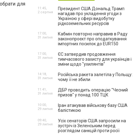
обрати для
11:45,
Президент США Дональд Трамп
2 серпня
нагадав про укладення угоди з
Україною у сфері видобутку
рідкоземельних ресурсів
17:00,
Кабмін повторно направив в Раду
31 липня
законопроєкт про оподаткування
імпортних посилок до EUR150
17:00,
ЄС затвердив продовження
31 липня
тимчасового захисту для українців і
зміни щодо "ухилянтів"
14:18,
Російська ракета залетіла у Польщу:
31 липня
чому її не збили
11:41,
ДБР проводить операцію "Чесний
31 липня
призов" у понад 100 ТЦК
10:00,
Іран атакував військову базу США
29 липня
балістикою
09:40,
Усіх сенаторів США запросили на
29 липня
зустріч із Зеленським перед
розглядом санкцій проти росії