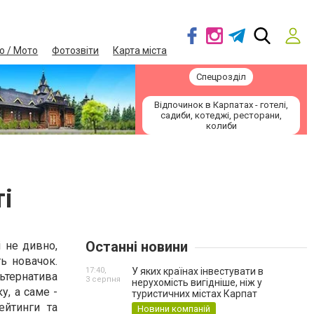
о / Мото
Фотозвіти
Карта міста
Спецрозділ
Відпочинок в Карпатах - готелі,
садиби, котеджі, ресторани,
колиби
ті
Останні новини
і не дивно,
ь новачок.
17:40,
У яких країнах інвестувати в
льтернатива
3 серпня
нерухомість вигідніше, ніж у
у, а саме -
туристичних містах Карпат
ейтинги та
Новини компаній