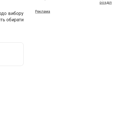
розділ
Реклама
одо вибору
сть обирати