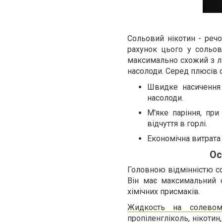
Сольовий нікотин - речо
рахунок цього у сольов
максимально схожий з лю
насолоди. Серед плюсів с
Швидке насичення 
насолоди.
М'яке паріння, при
відчуття в горлі.
Економічна витрата
Ос
Головною відмінністю сол
Він має максимальний 
хімічних присмаків.
Жидкость на солевом
пропіленгліколь, нікоти