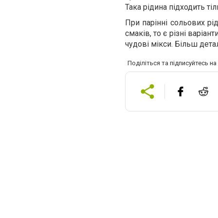
Така рідина підходить тіл
При парінні сольових р
смаків, то є різні варіан
чудові мікси. Більш дета
Поділіться та підписуйтесь н