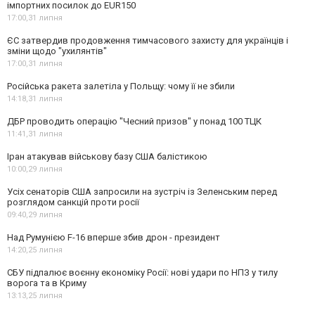
імпортних посилок до EUR150
17:00,
31 липня
ЄС затвердив продовження тимчасового захисту для українців і
зміни щодо "ухилянтів"
17:00,
31 липня
Російська ракета залетіла у Польщу: чому її не збили
14:18,
31 липня
ДБР проводить операцію "Чесний призов" у понад 100 ТЦК
11:41,
31 липня
Іран атакував військову базу США балістикою
10:00,
29 липня
Усіх сенаторів США запросили на зустріч із Зеленським перед
розглядом санкцій проти росії
09:40,
29 липня
Над Румунією F-16 вперше збив дрон - президент
14:20,
25 липня
СБУ підпалює воєнну економіку Росії: нові удари по НПЗ у тилу
ворога та в Криму
13:13,
25 липня