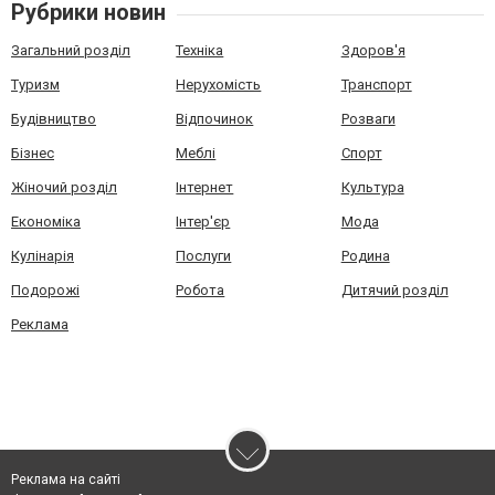
Рубрики новин
Загальний розділ
Техніка
Здоров'я
Туризм
Нерухомість
Транспорт
Будівництво
Відпочинок
Розваги
Бізнес
Меблі
Спорт
Жіночий розділ
Інтернет
Культура
Економіка
Інтер'єр
Мода
Кулінарія
Послуги
Родина
Подорожі
Робота
Дитячий розділ
Реклама
Реклама на сайті