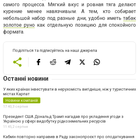
самого процесса. Мягкий вкус и ровная тяга делают
курение менее навязчивым. А тем, кто собирает
небольшой набор под разные дни, удобно иметь
табак
золотое руно
как отдельную позицию для спокойного
формата.
Поділіться та підписуйтесь на наші джерела
Останні новини
У яких країнах інвестувати в нерухомість вигідніше, ніж у туристичних
містах Карпат
Новини компаній
17:40,
3 серпня
Президент США Дональд Трамп нагадав про укладення угоди з
Україною у сфері видобутку рідкоземельних ресурсів
11:45,
2 серпня
Кабмін повторно направив в Раду законопроєкт про оподаткування