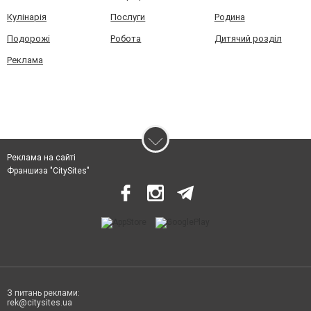
Кулінарія
Послуги
Родина
Подорожі
Робота
Дитячий розділ
Реклама
Реклама на сайті
Франшиза "CitySites"
З питань реклами:
rek@citysites.ua