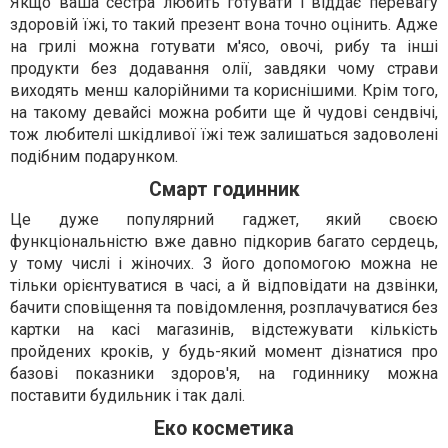
Якщо ваша сестра любить готувати і віддає перевагу
здоровій їжі, то такий презент вона точно оцінить. Адже
на грилі можна готувати м'ясо, овочі, рибу та інші
продукти без додавання олії, завдяки чому страви
виходять менш калорійними та кориснішими. Крім того,
на такому девайсі можна робити ще й чудові сендвічі,
тож любителі шкідливої ​​їжі теж залишаться задоволені
подібним подарунком.
Смарт годинник
Це дуже популярний гаджет, який своєю
функціональністю вже давно підкорив багато сердець,
у тому числі і жіночих. З його допомогою можна не
тільки орієнтуватися в часі, а й відповідати на дзвінки,
бачити сповіщення та повідомлення, розплачуватися без
картки на касі магазинів, відстежувати кількість
пройдених кроків, у будь-який момент дізнатися про
базові показники здоров'я, на годиннику можна
поставити будильник і так далі.
Еко косметика