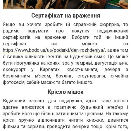
Сертифікат на враження
Якщо ви хочете зробити їй справжній сюрприз, то
радимо подумати про покупку подарункових
сертифікатів на враження. Вибрати той чи інший
сертифікат ви можете на
https://www.bodo.ua/ua/podarki/den-rozhdeniya/
, адже там
є велика кількість івентів на будь-який смак. Це може
бути прогулянка на конях, spa у темряві, дегустація вин,
екокурорт у Карпатах, квест-кімната, вечеря з
безлімітним м'ясом, боулінг, стоунтерапія, сімейна
фотосесія, сабай-масаж та багато іншого.
Крісло мішок
Відмінний варіант для подарунка, адже таке крісло
здатне вписатися в практично будь-який інтер'єр і
зробити його ще більш затишним та цікавим. На такому
кріслі зручно відпочивати, читати книжки, дивитися
фільми та серіали, проводити вечірки тощо. Крім того,