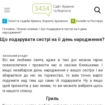
Г
Готелі та садиби Яремче, Ворохти, Буковелю
К
Колиби та Ресторани
Головна
Бізнес новини
Що подарувати сестрі на її день
народження?
Що подарувати сестрі на її день народження?
Загальний розділ
Всі ми любимо свята, адже в такі дні можна гарно
повеселитися і провести час зі своїми близькими. І
якщо незабаром день народження у вашої сестри і ви
збираєтеся до неї на торжество, то вам точно варто
подумати над тим, що саме їй подарувати. Ну а якщо
ідей презентів у вас немає, то ви можете вибрати щось
із нашого списку.
Гриль