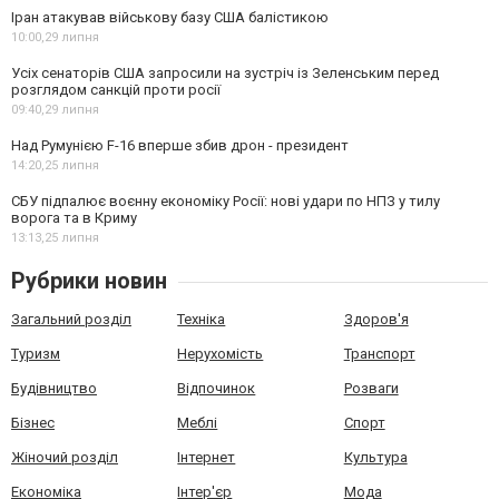
Іран атакував військову базу США балістикою
10:00,
29 липня
Усіх сенаторів США запросили на зустріч із Зеленським перед
розглядом санкцій проти росії
09:40,
29 липня
Над Румунією F-16 вперше збив дрон - президент
14:20,
25 липня
СБУ підпалює воєнну економіку Росії: нові удари по НПЗ у тилу
ворога та в Криму
13:13,
25 липня
Рубрики новин
Загальний розділ
Техніка
Здоров'я
Туризм
Нерухомість
Транспорт
Будівництво
Відпочинок
Розваги
Бізнес
Меблі
Спорт
Жіночий розділ
Інтернет
Культура
Економіка
Інтер'єр
Мода