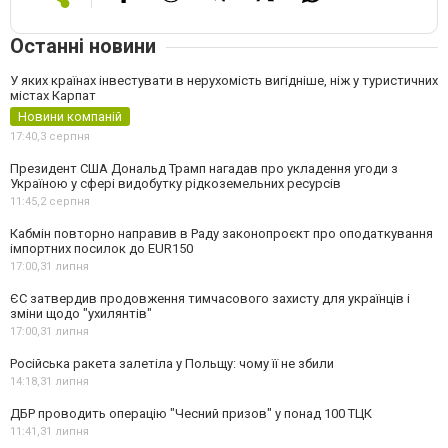
Останні новини
У яких країнах інвестувати в нерухомість вигідніше, ніж у туристичних
містах Карпат
Новини компаній
17:40,
3 серпня
Президент США Дональд Трамп нагадав про укладення угоди з
Україною у сфері видобутку рідкоземельних ресурсів
11:45,
2 серпня
Кабмін повторно направив в Раду законопроєкт про оподаткування
імпортних посилок до EUR150
17:00,
31 липня
ЄС затвердив продовження тимчасового захисту для українців і
зміни щодо "ухилянтів"
17:00,
31 липня
Російська ракета залетіла у Польщу: чому її не збили
14:18,
31 липня
ДБР проводить операцію "Чесний призов" у понад 100 ТЦК
11:41,
31 липня