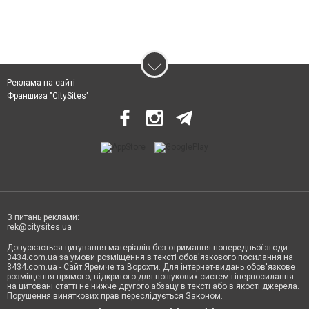
Реклама на сайті
Франшиза "CitySites"
З питань реклами:
rek@citysites.ua
Допускається цитування матеріалів без отримання попередньої згоди
3434.com.ua за умови розміщення в тексті обов'язкового посилання на
3434.com.ua - Сайт Яремче та Ворохти. Для інтернет-видань обов'язкове
розміщення прямого, відкритого для пошукових систем гіперпосилання
на цитовані статті не нижче другого абзацу в тексті або в якості джерела.
Порушення виняткових прав переслідується Законом.