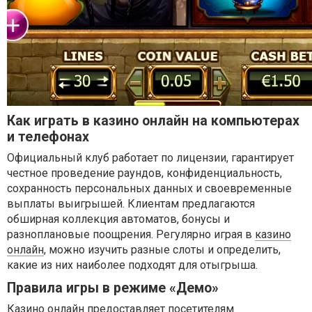
Как играть в казино онлайн на компьютерах
и телефонах
Официальный клуб работает по лицензии, гарантирует
честное проведение раундов, конфиденциальность,
сохранность персональных данных и своевременные
выплаты выигрышей. Клиентам предлагаются
обширная коллекция автоматов, бонусы и
разноплановые поощрения. Регулярно играя в
казино
онлайн
, можно изучить разные слоты и определить,
какие из них наиболее подходят для отыгрыша.
Правила игры в режиме «Демо»
Казино онлайн предоставляет посетителям