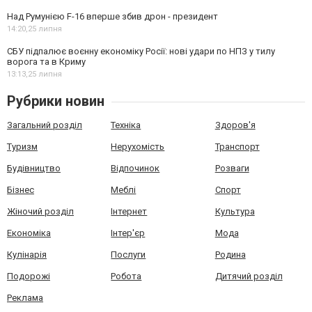
Над Румунією F-16 вперше збив дрон - президент
14:20,
25 липня
СБУ підпалює воєнну економіку Росії: нові удари по НПЗ у тилу
ворога та в Криму
13:13,
25 липня
Рубрики новин
Загальний розділ
Техніка
Здоров'я
Туризм
Нерухомість
Транспорт
Будівництво
Відпочинок
Розваги
Бізнес
Меблі
Спорт
Жіночий розділ
Інтернет
Культура
Економіка
Інтер'єр
Мода
Кулінарія
Послуги
Родина
Подорожі
Робота
Дитячий розділ
Реклама