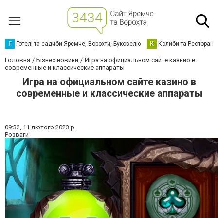
Г
Готелі та садиби Яремче, Ворохти, Буковелю
К
Колиби та Ресторани
Головна
Бізнес новини
Игра на официальном сайте казино в
современные и классические аппараты
Игра на официальном сайте казино в
современные и классические аппараты
09:32,
11 лютого 2023 р.
Розваги