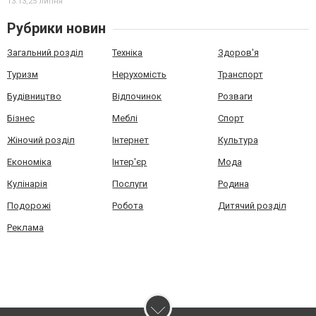
13:13,
25 липня
Рубрики новин
Загальний розділ
Техніка
Здоров'я
Туризм
Нерухомість
Транспорт
Будівництво
Відпочинок
Розваги
Бізнес
Меблі
Спорт
Жіночий розділ
Інтернет
Культура
Економіка
Інтер'єр
Мода
Кулінарія
Послуги
Родина
Подорожі
Робота
Дитячий розділ
Реклама