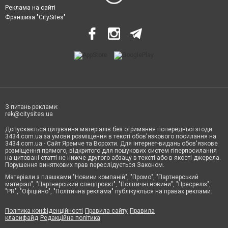
Реклама на сайті
Франшиза "CitySites"
З питань реклами:
rek@citysites.ua
Допускається цитування матеріалів без отримання попередньої згоди
3434.com.ua за умови розміщення в тексті обов'язкового посилання на
3434.com.ua - Сайт Яремче та Ворохти. Для інтернет-видань обов'язкове
розміщення прямого, відкритого для пошукових систем гіперпосилання
на цитовані статті не нижче другого абзацу в тексті або в якості джерела.
Порушення виняткових прав переслідується Законом.
Матеріали з плашками "Новини компаній", "Промо", "Партнерський
матеріал", "Партнерський спецпроєкт", "Політичні новини", "Пресреліз",
"PR", "Офіційно", "Політична реклама" публікуються на правах реклами.
Політика конфіденційності
Правила сайту
Правила
класифайд
Редакційна політика