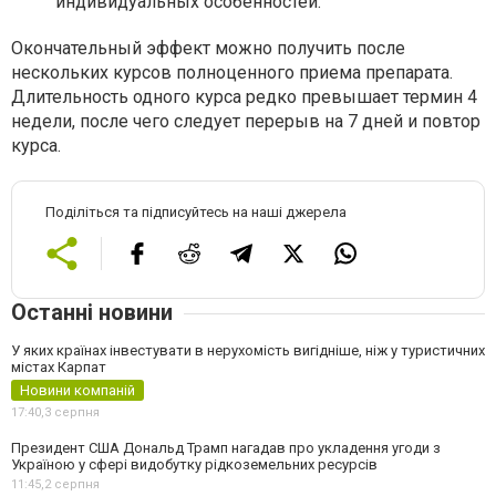
индивидуальных особенностей.
Окончательный эффект можно получить после
нескольких курсов полноценного приема препарата.
Длительность одного курса редко превышает термин 4
недели, после чего следует перерыв на 7 дней и повтор
курса.
Поділіться та підписуйтесь на наші джерела
Останні новини
У яких країнах інвестувати в нерухомість вигідніше, ніж у туристичних
містах Карпат
Новини компаній
17:40,
3 серпня
Президент США Дональд Трамп нагадав про укладення угоди з
Україною у сфері видобутку рідкоземельних ресурсів
11:45,
2 серпня