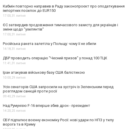
Кабмін повторно направив в Раду законопроєкт про оподаткування
імпортних посилок до EUR150
17:00,
31 липня
ЄС затвердив продовження тимчасового захисту для українців і
зміни щодо "ухилянтів"
17:00,
31 липня
Російська ракета залетіла у Польщу: чому її не збили
14:18,
31 липня
ДБР проводить операцію "Чесний призов" у понад 100 ТЦК
11:41,
31 липня
Іран атакував військову базу США балістикою
10:00,
29 липня
Усіх сенаторів США запросили на зустріч із Зеленським перед
розглядом санкцій проти росії
09:40,
29 липня
Над Румунією F-16 вперше збив дрон - президент
14:20,
25 липня
СБУ підпалює воєнну економіку Росії: нові удари по НПЗ у тилу
ворога та в Криму