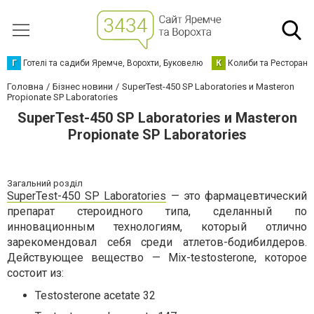
Г
Готелі та садиби Яремче, Ворохти, Буковелю
К
Колиби та Ресторани
Головна
Бізнес новини
SuperTest-450 SP Laboratories и Masteron
Propionate SP Laboratories
SuperTest-450 SP Laboratories и Masteron
Propionate SP Laboratories
Загальний розділ
SuperTest-450 SP Laboratories
— это фармацевтический
препарат стероидного типа, сделанный по
инновационным технологиям, который отлично
зарекомендовал себя среди атлетов-бодибилдеров.
Действующее вещество — Mix-testosterone, которое
состоит из:
Testosterone acetate 32