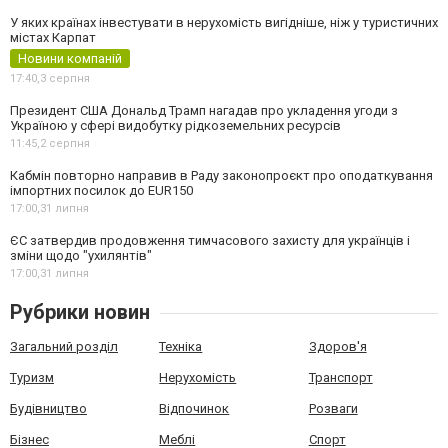
У яких країнах інвестувати в нерухомість вигідніше, ніж у туристичних
містах Карпат
Новини компаній
17:40,
3 серпня
Президент США Дональд Трамп нагадав про укладення угоди з
Україною у сфері видобутку рідкоземельних ресурсів
11:45,
2 серпня
Кабмін повторно направив в Раду законопроєкт про оподаткування
імпортних посилок до EUR150
17:00,
31 липня
ЄС затвердив продовження тимчасового захисту для українців і
зміни щодо "ухилянтів"
17:00,
31 липня
Рубрики новин
Загальний розділ
Техніка
Здоров'я
Туризм
Нерухомість
Транспорт
Будівництво
Відпочинок
Розваги
Бізнес
Меблі
Спорт