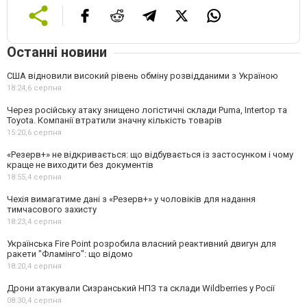
Останні новини
США відновили високий рівень обміну розвідданими з Україною
18:24,
6 серпня
Через російську атаку знищено логістичні склади Puma, Intertop та
Toyota. Компанії втратили значну кількість товарів
15:20,
6 серпня
«Резерв+» не відкривається: що відбувається із застосунком і чому
краще не виходити без документів
18:55,
4 серпня
Чехія вимагатиме дані з «Резерв+» у чоловіків для надання
тимчасового захисту
18:23,
4 серпня
Українська Fire Point розробила власний реактивний двигун для
ракети "Фламінго": що відомо
18:20,
4 серпня
Дрони атакували Сизранський НПЗ та склади Wildberries у Росії
08:30,
4 серпня