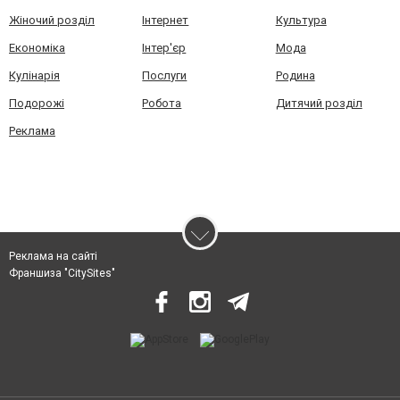
Жіночий розділ
Інтернет
Культура
Економіка
Інтер'єр
Мода
Кулінарія
Послуги
Родина
Подорожі
Робота
Дитячий розділ
Реклама
Реклама на сайті
Франшиза "CitySites"