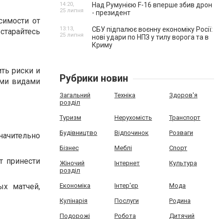
14:20,
Над Румунією F-16 вперше збив дрон
25 липня
- президент
симости от
13:13,
СБУ підпалює воєнну економіку Росії:
старайтесь
25 липня
нові удари по НПЗ у тилу ворога та в
Криму
ть риски и
Рубрики новин
ими видами
Загальний
Техніка
Здоров'я
розділ
Туризм
Нерухомість
Транспорт
Будівництво
Відпочинок
Розваги
начительно
Бізнес
Меблі
Спорт
т принести
Жіночий
Інтернет
Культура
розділ
ых матчей,
Економіка
Інтер'єр
Мода
Кулінарія
Послуги
Родина
Подорожі
Робота
Дитячий