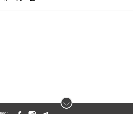
нас :