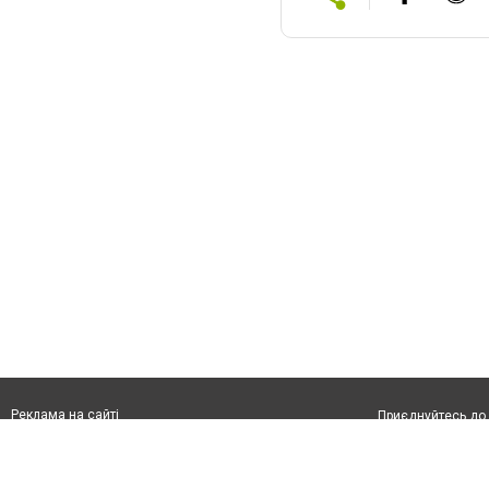
Реклама на сайті
Приєднуйтесь до 
Франшиза "CitySites"