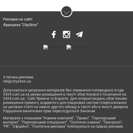
Реклама на сайті
Франшиза "CitySites"
З питань реклами:
rek@citysites.ua
Допускається цитування матеріалів без отримання попередньої згоди
3434.com.ua за умови розміщення в тексті обов'язкового посилання на
3434.com.ua - Сайт Яремче та Ворохти. Для інтернет-видань обов'язкове
розміщення прямого, відкритого для пошукових систем гіперпосилання
на цитовані статті не нижче другого абзацу в тексті або в якості джерела.
Порушення виняткових прав переслідується Законом.
Матеріали з плашками "Новини компаній", "Промо", "Партнерський
матеріал", "Партнерський спецпроєкт", "Політичні новини", "Пресреліз",
"PR", "Офіційно", "Політична реклама" публікуються на правах реклами.