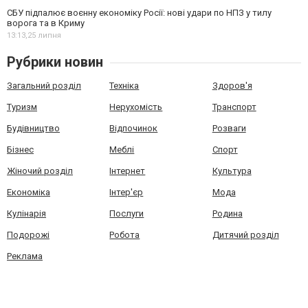
СБУ підпалює воєнну економіку Росії: нові удари по НПЗ у тилу
ворога та в Криму
13:13,
25 липня
Рубрики новин
Загальний розділ
Техніка
Здоров'я
Туризм
Нерухомість
Транспорт
Будівництво
Відпочинок
Розваги
Бізнес
Меблі
Спорт
Жіночий розділ
Інтернет
Культура
Економіка
Інтер'єр
Мода
Кулінарія
Послуги
Родина
Подорожі
Робота
Дитячий розділ
Реклама