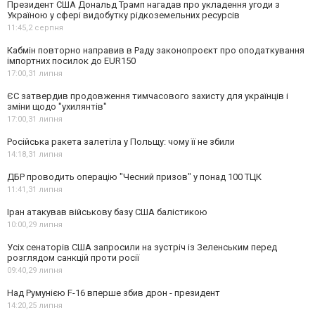
Президент США Дональд Трамп нагадав про укладення угоди з
Україною у сфері видобутку рідкоземельних ресурсів
11:45,
2 серпня
Кабмін повторно направив в Раду законопроєкт про оподаткування
імпортних посилок до EUR150
17:00,
31 липня
ЄС затвердив продовження тимчасового захисту для українців і
зміни щодо "ухилянтів"
17:00,
31 липня
Російська ракета залетіла у Польщу: чому її не збили
14:18,
31 липня
ДБР проводить операцію "Чесний призов" у понад 100 ТЦК
11:41,
31 липня
Іран атакував військову базу США балістикою
10:00,
29 липня
Усіх сенаторів США запросили на зустріч із Зеленським перед
розглядом санкцій проти росії
09:40,
29 липня
Над Румунією F-16 вперше збив дрон - президент
14:20,
25 липня