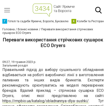
Г
Готелі та садиби Яремче, Ворохти, Буковелю
К
Колиби та Ресторани
Головна
Бізнес новини
Переваги використання стрічкових
сушарок ECO Dryers
Переваги використання стрічкових сушарок
ECO Dryers
09:27,
19 травня 2023 р.
Загальний розділ
Правильний підхід до вибору сушильного обладнання
відбивається на роботі виробничої лінії з виготовлення
паливних та інших видів брикетів. Експерти
рекомендують орієнтуватись на моделі перевірених
брендів. Вдалий приклад – стрічкова сушарка ECO
Dryers, опис якої представлено на сайті
https://rmpbio.ua/katalog/obladnannya-dlya-sushki/
. Тут