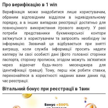
Про верифікацію в 1 win
Верифікація може знадобитися лише користувачам,
обраним відповідним відділом в індивідуальному
порядку, а в інших випадках реєстрації достатньо для
повноцінного використання ігрового акаунту. У разі
потреби представники букмекерської контори
зв'яжуться з користувачем та запросять необхідну їм
інформацію. Зазвичай це відбувається при знятті
виграшу, коли служба інформації просить надати
капперу їм свої особисті дані (фото головної сторінки
паспорта, сторінку прописки, згодом можуть зв'язатися
через відеочат будь-якого месенджера для
ідентифікації гравця). Тому, перш ніж робити ставки,
переконайтеся в коректності наданих вами даних під
час реєстрації.
Вітальний бонус при реєстрації в 1вин