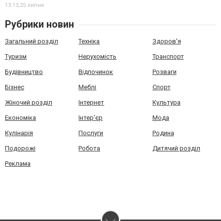
13:13,
25 липня
Рубрики новин
Загальний розділ
Техніка
Здоров'я
Туризм
Нерухомість
Транспорт
Будівництво
Відпочинок
Розваги
Бізнес
Меблі
Спорт
Жіночий розділ
Інтернет
Культура
Економіка
Інтер'єр
Мода
Кулінарія
Послуги
Родина
Подорожі
Робота
Дитячий розділ
Реклама