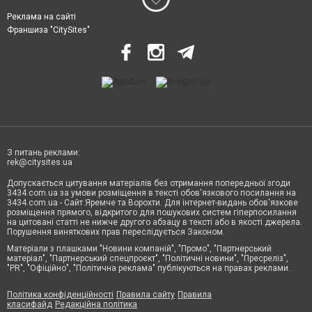
Реклама на сайті
Франшиза "CitySites"
З питань реклами:
rek@citysites.ua
Допускається цитування матеріалів без отримання попередньої згоди
3434.com.ua за умови розміщення в тексті обов'язкового посилання на
3434.com.ua - Сайт Яремче та Ворохти. Для інтернет-видань обов'язкове
розміщення прямого, відкритого для пошукових систем гіперпосилання
на цитовані статті не нижче другого абзацу в тексті або в якості джерела.
Порушення виняткових прав переслідується Законом.
Матеріали з плашками "Новини компаній", "Промо", "Партнерський
матеріал", "Партнерський спецпроєкт", "Політичні новини", "Пресреліз",
"PR", "Офіційно", "Політична реклама" публікуються на правах реклами.
Політика конфіденційності
Правила сайту
Правила
класифайд
Редакційна політика