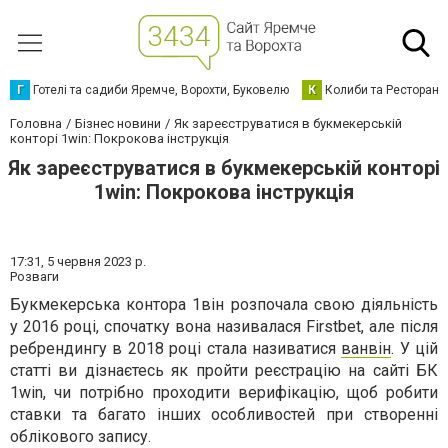
Г
Готелі та садиби Яремче, Ворохти, Буковелю
К
Колиби та Ресторани
Головна
Бізнес новини
Як зареєструватися в букмекерській
конторі 1win: Покрокова інструкція
Як зареєструватися в букмекерській конторі
1win: Покрокова інструкція
17:31,
5 червня 2023 р.
Розваги
Букмекерська контора 1він розпочала свою діяльність
у 2016 році, спочатку вона називалася Firstbet, але після
ребрендингу в 2018 році стала називатися
ванвін
. У цій
статті ви дізнаєтесь як пройти реєстрацію на сайті БК
1win, чи потрібно проходити верифікацію, щоб робити
ставки та багато інших особливостей при створенні
облікового запису.