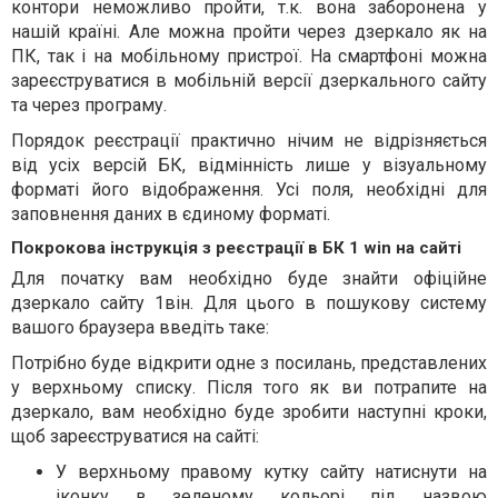
контори неможливо пройти, т.к. вона заборонена у
нашій країні. Але можна пройти через дзеркало як на
ПК, так і на мобільному пристрої. На смартфоні можна
зареєструватися в мобільній версії дзеркального сайту
та через програму.
Порядок реєстрації практично нічим не відрізняється
від усіх версій БК, відмінність лише у візуальному
форматі його відображення. Усі поля, необхідні для
заповнення даних в єдиному форматі.
Покрокова інструкція з реєстрації в БК 1 win на сайті
Для початку вам необхідно буде знайти офіційне
дзеркало сайту 1він. Для цього в пошукову систему
вашого браузера введіть таке:
Потрібно буде відкрити одне з посилань, представлених
у верхньому списку. Після того як ви потрапите на
дзеркало, вам необхідно буде зробити наступні кроки,
щоб зареєструватися на сайті:
У верхньому правому кутку сайту натиснути на
іконку в зеленому кольорі під назвою