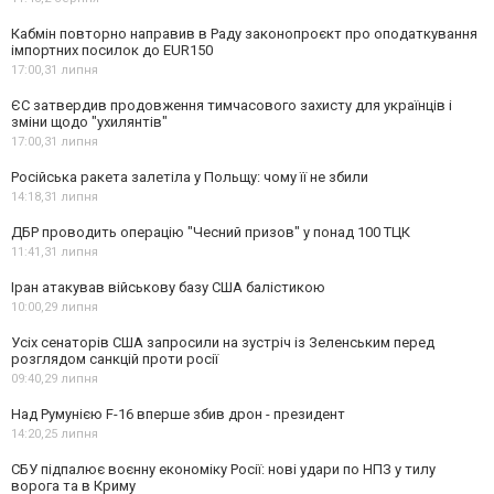
Кабмін повторно направив в Раду законопроєкт про оподаткування
імпортних посилок до EUR150
17:00,
31 липня
ЄС затвердив продовження тимчасового захисту для українців і
зміни щодо "ухилянтів"
17:00,
31 липня
Російська ракета залетіла у Польщу: чому її не збили
14:18,
31 липня
ДБР проводить операцію "Чесний призов" у понад 100 ТЦК
11:41,
31 липня
Іран атакував військову базу США балістикою
10:00,
29 липня
Усіх сенаторів США запросили на зустріч із Зеленським перед
розглядом санкцій проти росії
09:40,
29 липня
Над Румунією F-16 вперше збив дрон - президент
14:20,
25 липня
СБУ підпалює воєнну економіку Росії: нові удари по НПЗ у тилу
ворога та в Криму