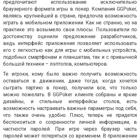
предпочитают использование исключительно
браузерного формата игры в покер. Компания GGPoker,
являясь крупнейшей в стране, предпочла возможность
играть в мобильном приложении. Как не странно, но на
практике это возымело свои плюсы. Пользователи по
достоинству оценили предложение разработчиков,
ведь интерфейс приложения позволяет использовать
его с легкостью как для игры с мобильных устройств,
подобных смартфонам и планшетам, так и с привычной
большой техники – лэптопов, компьютеров.
Те игроки, кому было важно получить возможность
оставаться в движении, даже тогда, когда хочется
сыграть партию в покер, получили все, что только
можно пожелать. В GGPoker клиенте собраны и яркие
дизайны, и стильные интерфейсы столов, есть
возможность настраивать важные параметры под себя,
что также очень удобно. Плюс, теперь не придется
беспокоиться о сохранности личной информации, в
частности паролей. При игре через браузер часть
паролей может потеряться со временем. В приложении