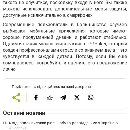
такого не случиться, поскольку входя в него Вы также
можете использовать дополнительные меры защиты,
доступные исключительно в смартфонах.
Современные пользователи в большинстве случаев
выбирают мобильные приложения, которые имеют
хорошо продуманный дизайн и работают стабильно.
Одним из таких можно считать клиент GGPoker, который
создан профессионалами отрасли со знанием дела – это
чувствуется в каждой детали. Потому, если Вы еще
сомневаетесь, попробуйте и оцените его предложение
лично.
Поділіться та підписуйтесь на наші джерела
Останні новини
США відновили високий рівень обміну розвідданими з Україною
18:24,
6 серпня