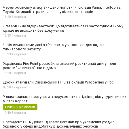
Через російську атаку знищено логістичні склади Puma, Intertop та
Toyota. Компанії втратили значну кількість товарів
15:20,
6 серпня
«Резерв+» не відкривається: що відбувається із застосунком і чому
краще не виходити без документів
18:55,
4 серпня
Чехія вимагатиме дані з «Резерв+» у чоловіків для надання
тимчасового захисту
18:23,
4 серпня
Українська Fire Point розробила власний реактивний двигун для
ракети "Фламінго": що відомо
18:20,
4 серпня
Дрони атакували Сизранський НПЗ та склади Wildberries у Росії
08:30,
4 серпня
У яких країнах інвестувати в нерухомість вигідніше, ніж у туристичних
містах Карпат
Новини компаній
17:40,
3 серпня
Президент США Дональд Трамп нагадав про укладення угоди з
Україною у сфері видобутку рідкоземельних ресурсів