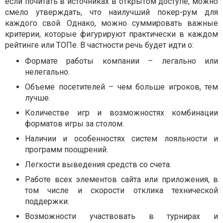
если почитать в источниках в открытом доступе, можно
смело утверждать, что наилучший покер-рум для
каждого свой. Однако, можно суммировать важные
критерии, которые фигурируют практически в каждом
рейтинге или ТОПе. В частности речь будет идти о:
Формате работы компании – легально или
нелегально.
Объеме посетителей – чем больше игроков, тем
лучше.
Количестве игр и возможностях комбинации
форматов игры за столом.
Наличии и особенностях систем лояльности и
программ поощрений.
Легкости выведения средств со счета.
Работе всех элементов сайта или приложения, в
том числе и скорости отклика технической
поддержки.
Возможности участвовать в турнирах и