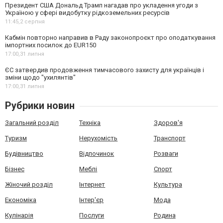
Президент США Дональд Трамп нагадав про укладення угоди з
Україною у сфері видобутку рідкоземельних ресурсів
11:45,
2 серпня
Кабмін повторно направив в Раду законопроєкт про оподаткування
імпортних посилок до EUR150
17:00,
31 липня
ЄС затвердив продовження тимчасового захисту для українців і
зміни щодо "ухилянтів"
17:00,
31 липня
Рубрики новин
Загальний розділ
Техніка
Здоров'я
Туризм
Нерухомість
Транспорт
Будівництво
Відпочинок
Розваги
Бізнес
Меблі
Спорт
Жіночий розділ
Інтернет
Культура
Економіка
Інтер'єр
Мода
Кулінарія
Послуги
Родина