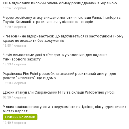
США відновили високий рівень обміну розвідданими з Україною
18:24,
6 серпня
Через російську атаку знищено логістичні склади Puma, Intertop та
Toyota. Компанії втратили значну кількість товарів
15:20,
6 серпня
«Резерв+» не відкривається: що відбувається із застосунком і чому
краще не виходити без документів
18:55,
4 серпня
Чехія вимагатиме дані з «Резерв+» у чоловіків для надання
тимчасового захисту
18:23,
4 серпня
Українська Fire Point розробила власний реактивний двигун для
ракети "Фламінго": що відомо
18:20,
4 серпня
Дрони атакували Сизранський НПЗ та склади Wildberries у Росії
08:30,
4 серпня
У яких країнах інвестувати в нерухомість вигідніше, ніж у туристичних
містах Карпат
Новини компаній
17:40,
3 серпня