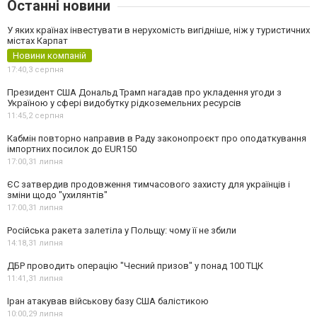
Останні новини
У яких країнах інвестувати в нерухомість вигідніше, ніж у туристичних
містах Карпат
Новини компаній
17:40,
3 серпня
Президент США Дональд Трамп нагадав про укладення угоди з
Україною у сфері видобутку рідкоземельних ресурсів
11:45,
2 серпня
Кабмін повторно направив в Раду законопроєкт про оподаткування
імпортних посилок до EUR150
17:00,
31 липня
ЄС затвердив продовження тимчасового захисту для українців і
зміни щодо "ухилянтів"
17:00,
31 липня
Російська ракета залетіла у Польщу: чому її не збили
14:18,
31 липня
ДБР проводить операцію "Чесний призов" у понад 100 ТЦК
11:41,
31 липня
Іран атакував військову базу США балістикою
10:00,
29 липня