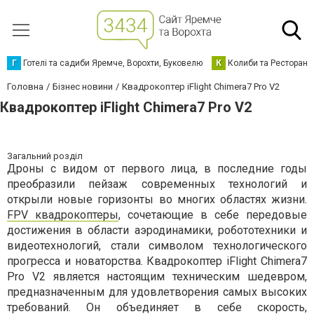
Г
Готелі та садиби Яремче, Ворохти, Буковелю
К
Колиби та Ресторани
Головна
Бізнес новини
Квадрокоптер iFlight Chimera7 Pro V2
Квадрокоптер iFlight Chimera7 Pro V2
Загальний розділ
Дроны с видом от первого лица, в последние годы
преобразили пейзаж современных технологий и
открыли новые горизонты во многих областях жизни.
FPV квадрокоптеры
, сочетающие в себе передовые
достижения в области аэродинамики, робототехники и
видеотехнологий, стали символом технологического
прогресса и новаторства. Квадрокоптер iFlight Chimera7
Pro V2 является настоящим техническим шедевром,
предназначенным для удовлетворения самых высоких
требований. Он объединяет в себе скорость,