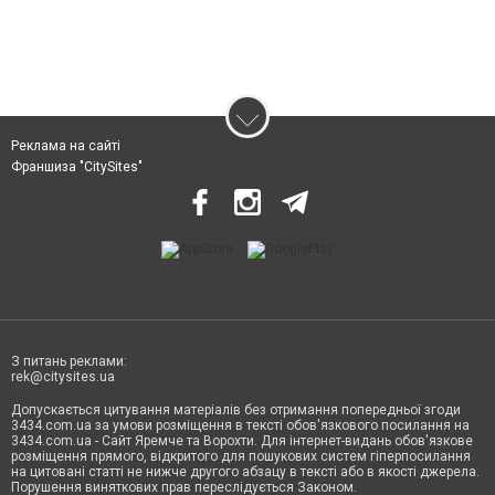
Реклама на сайті
Франшиза "CitySites"
З питань реклами:
rek@citysites.ua
Допускається цитування матеріалів без отримання попередньої згоди
3434.com.ua за умови розміщення в тексті обов'язкового посилання на
3434.com.ua - Сайт Яремче та Ворохти. Для інтернет-видань обов'язкове
розміщення прямого, відкритого для пошукових систем гіперпосилання
на цитовані статті не нижче другого абзацу в тексті або в якості джерела.
Порушення виняткових прав переслідується Законом.