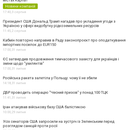
містах Карпат
Новини компаній
17:40,
3 серпня
Президент США Дональд Трамп нагадав про укладення угоди з
Україною у сфері видобутку рідкоземельних ресурсів
11:45,
2 серпня
Кабмін повторно направив в Раду законопроєкт про оподаткування
імпортних посилок до EUR150
17:00,
31 липня
ЄС затвердив продовження тимчасового захисту для українців і
зміни щодо "ухилянтів"
17:00,
31 липня
Російська ракета залетіла у Польщу: чому її не збили
14:18,
31 липня
ДБР проводить операцію "Чесний призов" у понад 100 ТЦК
11:41,
31 липня
Іран атакував військову базу США балістикою
10:00,
29 липня
Усіх сенаторів США запросили на зустріч із Зеленським перед
розглядом санкцій проти росії