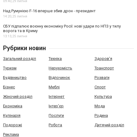
09:40,
29 липня
Над Румунією F-16 вперше збив дрон - президент
14:20,
25 липня
СБУ підпалює воєнну економіку Росії: нові удари по НПЗ у тилу
ворога та в Криму
13:13,
25 липня
Рубрики новин
Загальний розділ
Техніка
Здоров'я
Туризм
Нерухомість
Транспорт
Будівництво
Відпочинок
Розваги
Бізнес
Меблі
Спорт
Жіночий розділ
Інтернет
Культура
Економіка
Інтер'єр
Мода
Кулінарія
Послуги
Родина
Подорожі
Робота
Дитячий розділ
Реклама