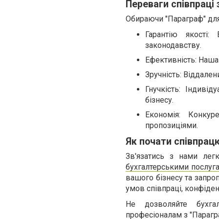
Переваги співпраці 
Обираючи "Параграф" для
Гарантію якості:
законодавству.
Ефективність: Наша 
Зручність: Віддале
Гнучкість: Індиві
бізнесу.
Економія: Конкур
пропозиціями.
Як почати співпрац
Зв'язатись з нами лег
бухгалтерськими послуг
вашого бізнесу та запро
умов співпраці, конфіден
Не дозволяйте бухга
професіоналам з "Парагра