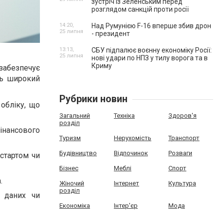
зустріч із Зеленським перед
розглядом санкцій проти росії
14:20,
Над Румунією F-16 вперше збив дрон
25 липня
- президент
13:13,
СБУ підпалює воєнну економіку Росії:
25 липня
нові удари по НПЗ у тилу ворога та в
Криму
 забезпечує
ть широкий
Рубрики новин
обліку, що
Загальний
Техніка
Здоров'я
розділ
фінансового
Туризм
Нерухомість
Транспорт
Будівництво
Відпочинок
Розваги
 стартом чи
Бізнес
Меблі
Спорт
.
Жіночий
Інтернет
Культура
розділ
и даних чи
Економіка
Інтер'єр
Мода