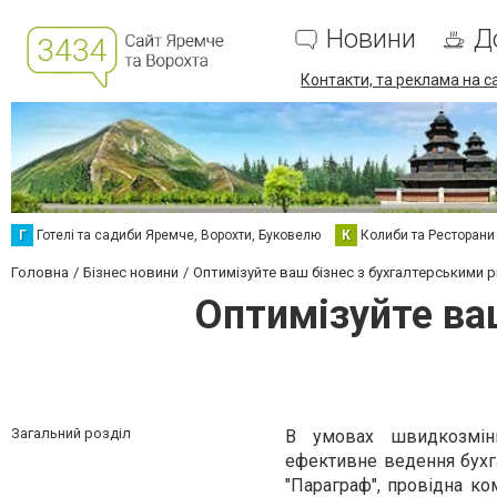
Новини
Д
Контакти, та реклама на с
Г
Готелі та садиби Яремче, Ворохти, Буковелю
К
Колиби та Ресторани
Головна
Бізнес новини
Оптимізуйте ваш бізнес з бухгалтерськими 
Оптимізуйте ва
Загальний розділ
В умовах швидкозмінн
ефективне ведення бухга
"Параграф", провідна ко