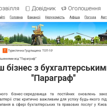
озвілля
Довідник
Оголошення
айті
Головна
Вакансії
Нерухомість
Афіша
Погода
Авт
Т
Туристична Гуцульщина. ТОП-10!
рішеннями від "Параграф"
ш бізнес з бухгалтерським
"Параграф"
ого бізнес-середовища та постійних оновлень закон
лтерії стає критично важливим для успіху будь-якого пі
мпанія в сфері бухгалтерських та правових послуг у Києв