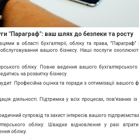
ги "Параграф": ваш шлях до безпеки та росту
цями в області бухгалтерії, обліку та права, "Параграф"
 обслуговування вашого бізнесу. Наші послуги охоплюю
ерського обліку: Повне ведення вашого бухгалтерського 
едитись на розвитку бізнесу.
аудит: Професійна оцінка та поради з оптимізації вашого 
дація діяльності: Підтримка у всіх процесах, пов'язаних із
идичний супровід та захист інтересів вашого підприємства
лтерського обліку: Швидке відновлення у разі втрат
ння обліку.