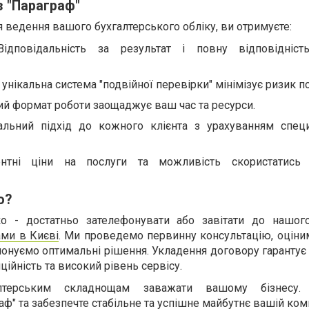
з "Параграф"
 ведення вашого бухгалтерського обліку, ви отримуєте:
 Відповідальність за результат і повну відповідніс
унікальна система "подвійної перевірки" мінімізує ризик п
ний формат роботи заощаджує ваш час та ресурси.
дуальний підхід до кожного клієнта з урахуванням спец
ентні ціни на послуги та можливість скористатись 
ю?
ко - достатньо зателефонувати або завітати до нашог
ами в Києві
. Ми проведемо первинну консультацію, оціни
понуємо оптимальні рішення. Укладення договору гарантує
ційність та високий рівень сервісу.
лтерським складнощам заважати вашому бізнесу. 
ф" та забезпечте стабільне та успішне майбутнє вашій комп