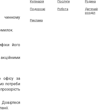
Кулінарія
Послуги
Родина
Подорожі
Робота
Дитячий
розділ
ть чинному
Реклама
омилок.
ифіки його
акційними
о офісу за
мо потреби
 прозорість
Довіртеся
анії.