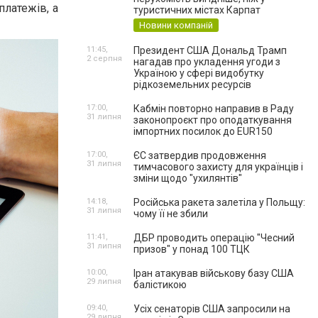
платежів, а
туристичних містах Карпат
Новини компаній
11:45,
Президент США Дональд Трамп
2 серпня
нагадав про укладення угоди з
Україною у сфері видобутку
рідкоземельних ресурсів
17:00,
Кабмін повторно направив в Раду
31 липня
законопроєкт про оподаткування
імпортних посилок до EUR150
17:00,
ЄС затвердив продовження
31 липня
тимчасового захисту для українців і
зміни щодо "ухилянтів"
14:18,
Російська ракета залетіла у Польщу:
31 липня
чому її не збили
11:41,
ДБР проводить операцію "Чесний
31 липня
призов" у понад 100 ТЦК
10:00,
Іран атакував військову базу США
29 липня
балістикою
09:40,
Усіх сенаторів США запросили на
29 липня