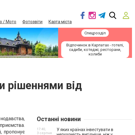
о / Мото
Фотозвіти
Карта міста
Спецрозділ
Відпочинок в Карпатах - готелі,
садиби, котеджі, ресторани,
колиби
и рішеннями від
Останні новини
одавства,
дприємства.
17:40,
У яких країнах інвестувати в
і, пропонує
3 серпня
нерухомість вигідніше, ніж у