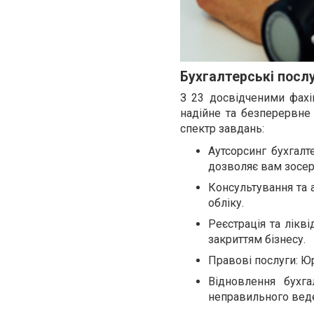
Бухгалтерські послу
З 23 досвідченими фахів
надійне та безперервне
спектр завдань:
Аутсорсинг бухгалт
дозволяє вам зосер
Консультування та 
обліку.
Реєстрація та лікві
закриттям бізнесу.
Правові послуги: Юр
Відновлення бухга
неправильного веде