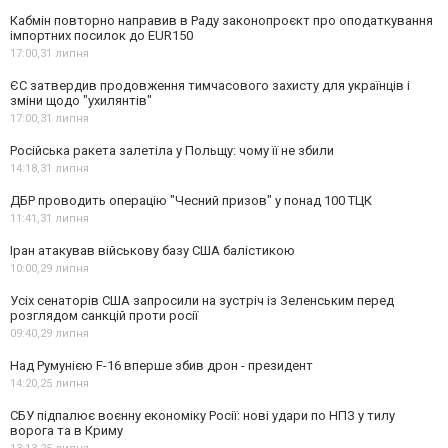
Кабмін повторно направив в Раду законопроєкт про оподаткування
імпортних посилок до EUR150
17:00,
31 липня
ЄС затвердив продовження тимчасового захисту для українців і
зміни щодо "ухилянтів"
17:00,
31 липня
Російська ракета залетіла у Польщу: чому її не збили
14:18,
31 липня
ДБР проводить операцію "Чесний призов" у понад 100 ТЦК
11:41,
31 липня
Іран атакував військову базу США балістикою
10:00,
29 липня
Усіх сенаторів США запросили на зустріч із Зеленським перед
розглядом санкцій проти росії
09:40,
29 липня
Над Румунією F-16 вперше збив дрон - президент
14:20,
25 липня
СБУ підпалює воєнну економіку Росії: нові удари по НПЗ у тилу
ворога та в Криму