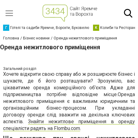
Г
Готелі та садиби Яремче, Ворохти, Буковелю
К
Колиби та Ресторани
Головна
Бізнес новини
Оренда нежитлового приміщення
Оренда нежитлового приміщення
Загальний розділ
Хочете відкрити свою справу або ж розширюєте бізнес і
шукаєте, де б його розташувати? Зрозуміло, вас
цікавитиме оренда комерційного об’єкта. Адже для
підприємництва потрібне відповідне місце.Оренда
нежитлового приміщення є важливим юридичним та
організаційним бізнес-процесом. При укладанні
договору оренди слід зважити на декілька ключових
аспектів.
Знайти нежитлове приміщення в оренду
спеціалісти радять на Flombu.com
.