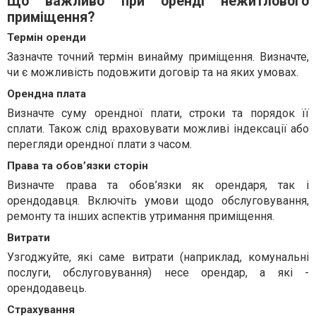
Що важливо при оренді нежитлового
приміщення?
Термін оренди
Зазначте точний термін винайму приміщення. Визначте,
чи є можливість подовжити договір та на яких умовах.
Орендна плата
Визначте суму орендної плати, строки та порядок її
сплати. Також слід враховувати можливі індексації або
перегляди орендної плати з часом.
Права та обов’язки сторін
Визначте права та обов’язки як орендаря, так і
орендодавця. Включіть умови щодо обслуговування,
ремонту та інших аспектів утримання приміщення.
Витрати
Узгоджуйте, які саме витрати (наприклад, комунальні
послуги, обслуговування) несе орендар, а які -
орендодавець.
Страхування