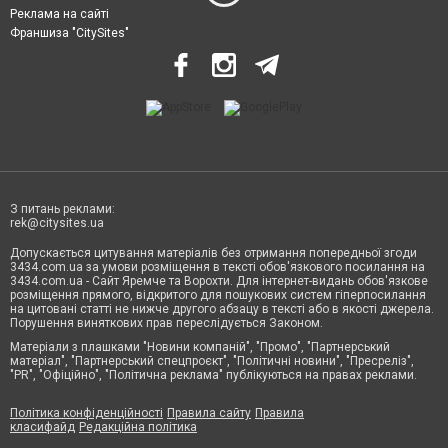
Реклама на сайті
Франшиза "CitySites"
З питань реклами:
rek@citysites.ua
Допускається цитування матеріалів без отримання попередньої згоди
3434.com.ua за умови розміщення в тексті обов'язкового посилання на
3434.com.ua - Сайт Яремче та Ворохти. Для інтернет-видань обов'язкове
розміщення прямого, відкритого для пошукових систем гіперпосилання
на цитовані статті не нижче другого абзацу в тексті або в якості джерела.
Порушення виняткових прав переслідується Законом.
Матеріали з плашками "Новини компаній", "Промо", "Партнерський
матеріал", "Партнерський спецпроєкт", "Політичні новини", "Пресреліз",
"PR", "Офіційно", "Політична реклама" публікуються на правах реклами.
Політика конфіденційності
Правила сайту
Правила
класифайд
Редакційна політика