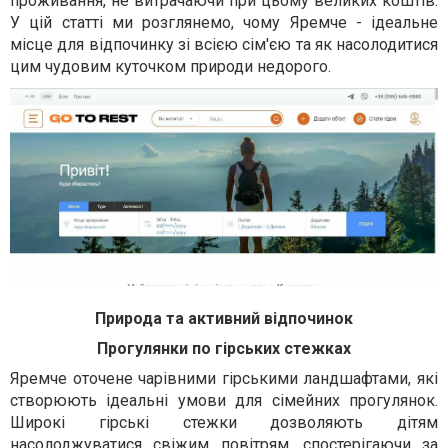
проживання, не витрачаючи при цьому великих коштів.
У цій статті ми розглянемо, чому Яремче - ідеальне
місце для відпочинку зі всією сім'єю та як насолодитися
цим чудовим куточком природи недорого.
Природа та активний відпочинок
Прогулянки по гірських стежках
Яремче оточене чарівними гірськими ландшафтами, які
створюють ідеальні умови для сімейних прогулянок.
Широкі гірські стежки дозволяють дітям
насолоджуватися свіжим повітрям, спостерігаючи за