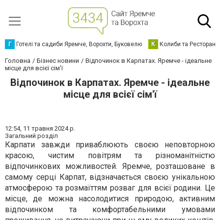
Г
Готелі та садиби Яремче, Ворохти, Буковелю
К
Колиби та Ресторани
Головна
Бізнес новини
Відпочинок в Карпатах. Яремче - ідеальне
місце для всієї сім'ї
Відпочинок в Карпатах. Яремче - ідеальне
місце для всієї сім'ї
12:54,
11 травня 2024 р.
Загальний розділ
Карпати завжди приваблюють своєю неповторною
красою, чистим повітрям та різноманітністю
відпочинкових можливостей. Яремче, розташоване в
самому серці Карпат, відзначається своєю унікальною
атмосферою та розмаїттям розваг для всієї родини. Це
місце, де можна насолодитися природою, активним
відпочинком та комфортабельними умовами