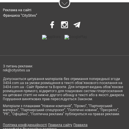
Реклама на сайті
Франшиза "CitySites"
З питань реклами:
rek@citysites.ua
Допускається цитування матеріалів без отримання попередньої згоди
3434.com.ua за умови розміщення в тексті обов'язкового посилання на
3434.com.ua - Сайт Яремче та Ворохти. Для інтернет-видань обов'язкове
розміщення прямого, відкритого для пошукових систем гіперпосилання
на цитовані статті не нижче другого абзацу в тексті або в якості джерела.
Порушення виняткових прав переслідується Законом.
Матеріали з плашками "Новини компаній", "Промо", "Партнерський
матеріал", "Партнерський спецпроєкт", "Політичні новини", "Пресреліз",
"PR", "Офіційно", "Політична реклама" публікуються на правах реклами.
Політика конфіденційності
Правила сайту
Правила