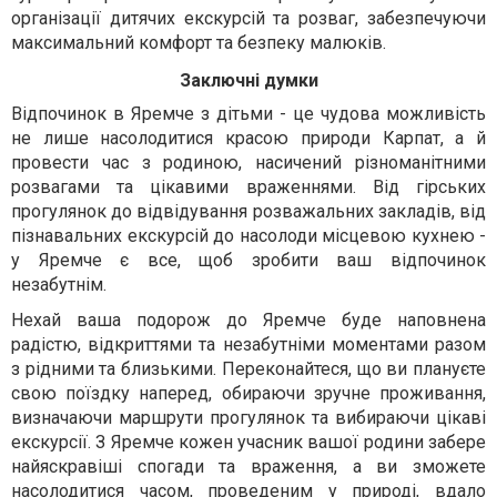
організації дитячих екскурсій та розваг, забезпечуючи
максимальний комфорт та безпеку малюків.
Заключні думки
Відпочинок в Яремче з дітьми - це чудова можливість
не лише насолодитися красою природи Карпат, а й
провести час з родиною, насичений різноманітними
розвагами та цікавими враженнями. Від гірських
прогулянок до відвідування розважальних закладів, від
пізнавальних екскурсій до насолоди місцевою кухнею -
у Яремче є все, щоб зробити ваш відпочинок
незабутнім.
Нехай ваша подорож до Яремче буде наповнена
радістю, відкриттями та незабутніми моментами разом
з рідними та близькими. Переконайтеся, що ви плануєте
свою поїздку наперед, обираючи зручне проживання,
визначаючи маршрути прогулянок та вибираючи цікаві
екскурсії. З Яремче кожен учасник вашої родини забере
найяскравіші спогади та враження, а ви зможете
насолодитися часом, проведеним у природі, вдало