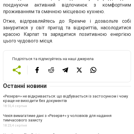
поєднуючи активний відпочинок з комфортним
проживанням та смачною місцевою кухнею.
Отже, відправляйтесь до Яремче і дозвольте собі
зануритися у світ пригод та відкриттів, насолодитися
красою Карпат та зарядитися позитивною енергією
цього чудового місця.
Поділіться та підписуйтесь на наші джерела
Останні новини
«Резерв+» не відкривається: що відбувається із застосунком і чому
краще не виходити без документів
18:55,
4 серпня
Чехія вимагатиме дані з «Резерв+» у чоловіків для надання
тимчасового захисту
18:23,
4 серпня