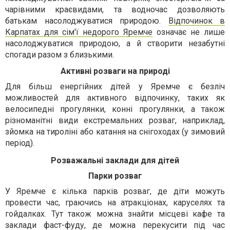
чарівними краєвидами, та водночас дозволяють
батькам насолоджуватися природою.
Відпочинок в
Карпатах для сім'ї недорого Яремче
означає не лише
насолоджуватися природою, а й створити незабутні
спогади разом з близькими.
Активні розваги на природі
Для більш енергійних дітей у Яремче є безліч
можливостей для активного відпочинку, таких як
велосипедні прогулянки, конні прогулянки, а також
різноманітні види екстремальних розваг, наприклад,
зйомка на тироліні або катання на снігоходах (у зимовий
період).
Розважальні заклади для дітей
Парки розваг
У Яремче є кілька парків розваг, де діти можуть
провести час, граючись на атракціонах, каруселях та
гойдалках. Тут також можна знайти місцеві кафе та
заклади фаст-фуду, де можна перекусити під час