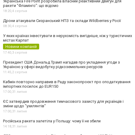
Українська Fire Point розробила власний реактивний двигун для
ракети "Фламінго": що відомо
18:20,
4 серпня
Дрони атакували Сизранський НПЗ та склади Wildberries у Росії
08:30,
4 серпня
У яких країнах інвестувати в нерухомість вигідніше, ніж у туристичних
містах Карпат
Новини компаній
17:40,
3 серпня
Президент США Дональд Трамп нагадав про укладення угоди з
Україною у сфері видобутку рідкоземельних ресурсів
11:45,
2 серпня
Кабмін повторно направив в Раду законопроєкт про оподаткування
імпортних посилок до EUR150
17:00,
31 липня
ЄС затвердив продовження тимчасового захисту для українців і
зміни щодо "ухилянтів"
17:00,
31 липня
Російська ракета залетіла у Польщу: чому її не збили
14:18,
31 липня