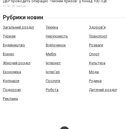
ДБР проводить операцію "Чесний призов" у понад 100 ТЦК
11:41,
31 липня
Рубрики новин
Загальний розділ
Техніка
Здоров'я
Туризм
Нерухомість
Транспорт
Будівництво
Відпочинок
Розваги
Бізнес
Меблі
Спорт
Жіночий розділ
Інтернет
Культура
Економіка
Інтер'єр
Мода
Кулінарія
Послуги
Родина
Подорожі
Робота
Дитячий розділ
Реклама