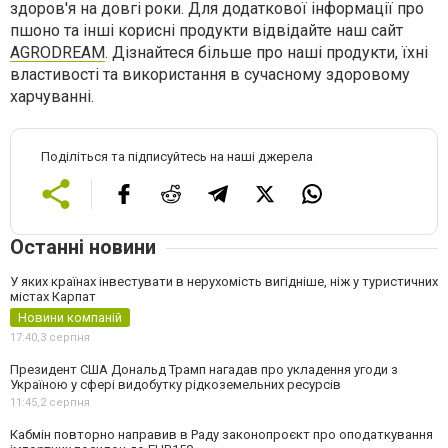
здоров'я на довгі роки. Для додаткової інформації про
пшоно та інші корисні продукти відвідайте наш сайт
AGRODREAM
. Дізнайтеся більше про наші продукти, їхні
властивості та використання в сучасному здоровому
харчуванні.
Поділіться та підписуйтесь на наші джерела
Останні новини
У яких країнах інвестувати в нерухомість вигідніше, ніж у туристичних
містах Карпат
Новини компаній
17:40,
3 серпня
Президент США Дональд Трамп нагадав про укладення угоди з
Україною у сфері видобутку рідкоземельних ресурсів
11:45,
2 серпня
Кабмін повторно направив в Раду законопроєкт про оподаткування