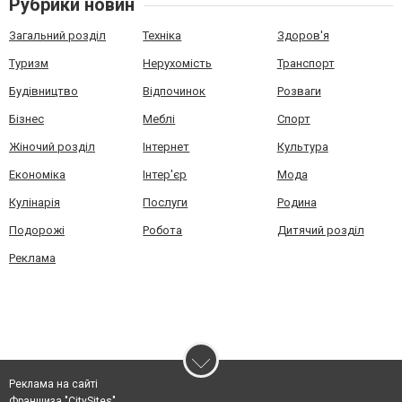
Рубрики новин
Загальний розділ
Техніка
Здоров'я
Туризм
Нерухомість
Транспорт
Будівництво
Відпочинок
Розваги
Бізнес
Меблі
Спорт
Жіночий розділ
Інтернет
Культура
Економіка
Інтер'єр
Мода
Кулінарія
Послуги
Родина
Подорожі
Робота
Дитячий розділ
Реклама
Реклама на сайті
Франшиза "CitySites"