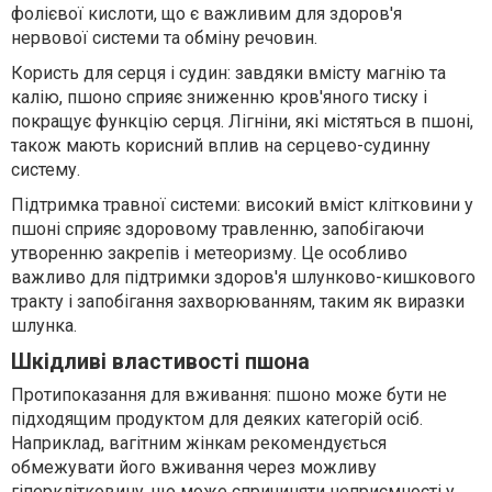
фолієвої кислоти, що є важливим для здоров'я
нервової системи та обміну речовин.
Користь для серця і судин: завдяки вмісту магнію та
калію, пшоно сприяє зниженню кров'яного тиску і
покращує функцію серця. Лігніни, які містяться в пшоні,
також мають корисний вплив на серцево-судинну
систему.
Підтримка травної системи: високий вміст клітковини у
пшоні сприяє здоровому травленню, запобігаючи
утворенню закрепів і метеоризму. Це особливо
важливо для підтримки здоров'я шлунково-кишкового
тракту і запобігання захворюванням, таким як виразки
шлунка.
Шкідливі властивості пшона
Протипоказання для вживання: пшоно може бути не
підходящим продуктом для деяких категорій осіб.
Наприклад, вагітним жінкам рекомендується
обмежувати його вживання через можливу
гіперклітковину, що може спричиняти неприємності у