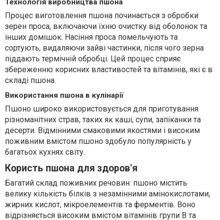
Технологія виробництва пшона
Процес виготовлення пшона починається з обробки
зерен проса, включаючи їхню очистку від оболонок та
інших домішок. Насіння проса помельчують та
сортують, видаляючи зайві частинки, після чого зерна
піддають термічній обробці. Цей процес сприяє
збереженню корисних властивостей та вітамінів, які є в
складі пшона.
Використання пшона в кулінарії
Пшоно широко використовується для приготування
різноманітних страв, таких як каші, супи, запіканки та
десерти. Відмінними смаковими якостями і високим
поживним вмістом пшоно здобуло популярність у
багатьох кухнях світу.
Користь пшона для здоров'я
Багатий склад поживних речовин: пшоно містить
велику кількість білків з незамінними амінокислотами,
жирних кислот, мікроелементів та ферментів. Воно
відрізняється високим вмістом вітамінів групи В та