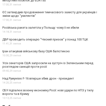
імпортних посилок до EUR150
17:00,
31 липня
ЄС затвердив продовження тимчасового захисту для українців і
зміни щодо "ухилянтів"
17:00,
31 липня
Російська ракета залетіла у Польщу: чому її не збили
14:18,
31 липня
ДБР проводить операцію "Чесний призов" у понад 100 ТЦК
11:41,
31 липня
Іран атакував військову базу США балістикою
10:00,
29 липня
Усіх сенаторів США запросили на зустріч із Зеленським перед
розглядом санкцій проти росії
09:40,
29 липня
Над Румунією F-16 вперше збив дрон - президент
14:20,
25 липня
СБУ підпалює воєнну економіку Росії: нові удари по НПЗ у тилу
ворога та в Криму
13:13,
25 липня