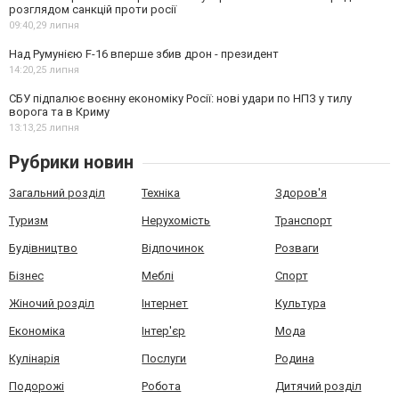
розглядом санкцій проти росії
09:40,
29 липня
Над Румунією F-16 вперше збив дрон - президент
14:20,
25 липня
СБУ підпалює воєнну економіку Росії: нові удари по НПЗ у тилу
ворога та в Криму
13:13,
25 липня
Рубрики новин
Загальний розділ
Техніка
Здоров'я
Туризм
Нерухомість
Транспорт
Будівництво
Відпочинок
Розваги
Бізнес
Меблі
Спорт
Жіночий розділ
Інтернет
Культура
Економіка
Інтер'єр
Мода
Кулінарія
Послуги
Родина
Подорожі
Робота
Дитячий розділ