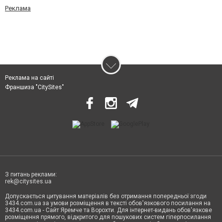
Реклама
Реклама на сайті
Франшиза "CitySites"
З питань реклами:
rek@citysites.ua
Допускається цитування матеріалів без отримання попередньої згоди
3434.com.ua за умови розміщення в тексті обов'язкового посилання на
3434.com.ua - Сайт Яремче та Ворохти. Для інтернет-видань обов'язкове
розміщення прямого, відкритого для пошукових систем гіперпосилання