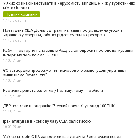
У яких країнах інвестувати в нерухомість вигідніше, ніж у туристичних
містах Карпат
Новини компаній
17:40,
3 серпня
Президент США Дональд Трамп нагадав про укладення угоди з
Україною у сфері видобутку рідкоземельних ресурсів
11:45,
2 серпня
Кабмін повторно направив в Раду законопроєкт про оподаткування
імпортних посилок до EUR150
17:00,
31 липня
ЄС затвердив продовження тимчасового захисту для українців і
зміни щодо "ухилянтів"
17:00,
31 липня
Російська ракета залетіла у Польщу: чому її не збили
14:18,
31 липня
ДБР проводить операцію "Чесний призов" у понад 100 ТЦК
11:41,
31 липня
Іран атакував військову базу США балістикою
10:00,
29 липня
Усіх сенаторів США запросили на зустріч із Зеленським перед