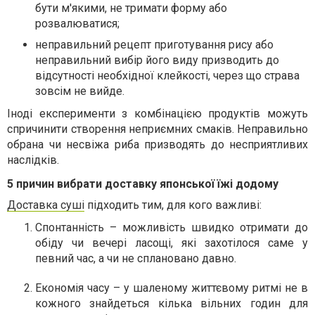
бути м'якими, не тримати форму або
розвалюватися;
неправильний рецепт приготування рису або
неправильний вибір його виду призводить до
відсутності необхідної клейкості, через що страва
зовсім не вийде.
Іноді експерименти з комбінацією продуктів можуть
спричинити створення неприємних смаків. Неправильно
обрана чи несвіжа риба призводять до несприятливих
наслідків.
5 причин вибрати доставку японської їжі додому
Доставка суші
підходить тим, для кого важливі:
Спонтанність – можливість швидко отримати до
обіду чи вечері ласощі, які захотілося саме у
певний час, а чи не сплановано давно.
Економія часу – у шаленому життєвому ритмі не в
кожного знайдеться кілька вільних годин для