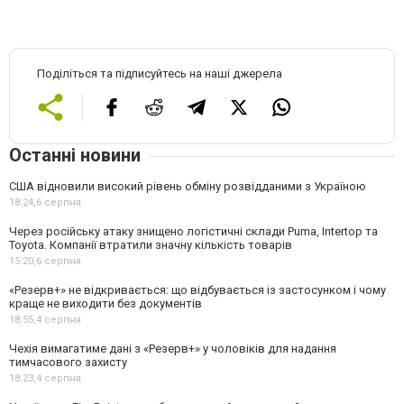
Поділіться та підписуйтесь на наші джерела
Останні новини
США відновили високий рівень обміну розвідданими з Україною
18:24,
6 серпня
Через російську атаку знищено логістичні склади Puma, Intertop та
Toyota. Компанії втратили значну кількість товарів
15:20,
6 серпня
«Резерв+» не відкривається: що відбувається із застосунком і чому
краще не виходити без документів
18:55,
4 серпня
Чехія вимагатиме дані з «Резерв+» у чоловіків для надання
тимчасового захисту
18:23,
4 серпня