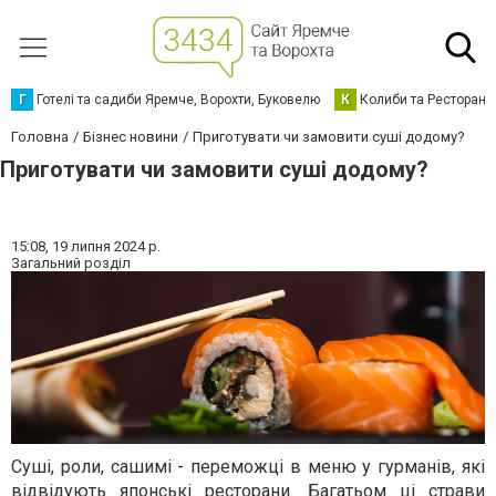
Г
Готелі та садиби Яремче, Ворохти, Буковелю
К
Колиби та Ресторани
Головна
Бізнес новини
Приготувати чи замовити суші додому?
Приготувати чи замовити суші додому?
15:08,
19 липня 2024 р.
Загальний розділ
Суші, роли, сашимі - переможці в меню у гурманів, які
відвідують японські ресторани. Багатьом ці страви