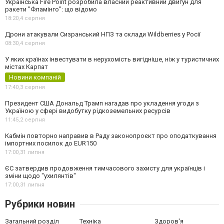
Українська Fire Point розробила власний реактивний двигун для
ракети "Фламінго": що відомо
18:20,
4 серпня
Дрони атакували Сизранський НПЗ та склади Wildberries у Росії
08:30,
4 серпня
У яких країнах інвестувати в нерухомість вигідніше, ніж у туристичних
містах Карпат
Новини компаній
17:40,
3 серпня
Президент США Дональд Трамп нагадав про укладення угоди з
Україною у сфері видобутку рідкоземельних ресурсів
11:45,
2 серпня
Кабмін повторно направив в Раду законопроєкт про оподаткування
імпортних посилок до EUR150
17:00,
31 липня
ЄС затвердив продовження тимчасового захисту для українців і
зміни щодо "ухилянтів"
17:00,
31 липня
Рубрики новин
Загальний розділ
Техніка
Здоров'я