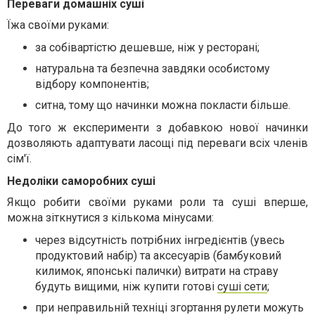
Переваги домашніх суші
Їжа своїми руками:
за собівартістю дешевше, ніж у ресторані;
натуральна та безпечна завдяки особистому
відбору компонентів;
ситна, тому що начинки можна покласти більше.
До того ж експерименти з добавкою нової начинки
дозволяють адаптувати ласощі під переваги всіх членів
сім'ї.
Недоліки саморобних суші
Якщо робити своїми руками роли та суші вперше,
можна зіткнутися з кількома мінусами:
через відсутність потрібних інгредієнтів (увесь
продуктовий набір) та аксесуарів (бамбуковий
килимок, японські палички) витрати на страву
будуть вищими, ніж купити готові
суші сети
;
при неправильній техніці згортання рулети можуть