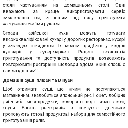
стали частуванням на домашньому столі. Одні
вважають за краще використовувати
сервіс
замовлення їжі
, а іншим під силу приготувати
частування своїми руками.
Страви азійської кухні можуть готувати
висококваліфіковані кухарі у дорогих ресторанах, кухарі
у закладах швидкоїжі. Їх можна придбати у відділі
кулінарії у супермаркеті. Рецепт, технологія
приготування та доступність продуктів дозволяють
повторювати ресторанні шедеври вдома. Який спосіб є
найвигіднішим?
Домашні суші: плюси та мінуси
Щоб отримати суші, що нічим не поступаються
магазинним, знадобиться японський рис і оцет, добірна
риба або морепродукти, водорості норі, свіжі овочі,
соуси. Багато ресторанів з послугою доставки
пропонують готові продуктові набори для самостійного
приготування ролів.