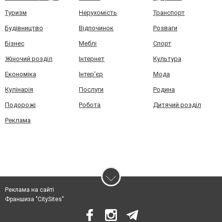
Туризм
Нерухомість
Транспорт
Будівництво
Відпочинок
Розваги
Бізнес
Меблі
Спорт
Жіночий розділ
Інтернет
Культура
Економіка
Інтер'єр
Мода
Кулінарія
Послуги
Родина
Подорожі
Робота
Дитячий розділ
Реклама
Реклама на сайті
Франшиза "CitySites"