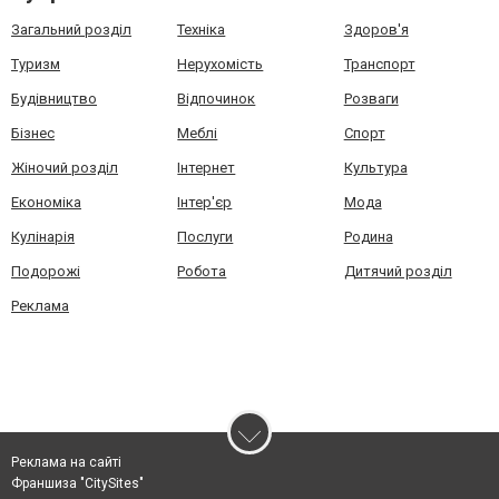
Загальний розділ
Техніка
Здоров'я
Туризм
Нерухомість
Транспорт
Будівництво
Відпочинок
Розваги
Бізнес
Меблі
Спорт
Жіночий розділ
Інтернет
Культура
Економіка
Інтер'єр
Мода
Кулінарія
Послуги
Родина
Подорожі
Робота
Дитячий розділ
Реклама
Реклама на сайті
Франшиза "CitySites"