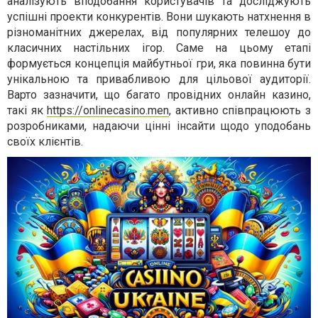
аналізують вподобання користувачів та досліджують
успішні проекти конкурентів. Вони шукають натхнення в
різноманітних джерелах, від популярних телешоу до
класичних настільних ігор. Саме на цьому етапі
формується концепція майбутньої гри, яка повинна бути
унікальною та привабливою для цільової аудиторії.
Варто зазначити, що багато провідних онлайн казино,
такі як
https://onlinecasino.men
, активно співпрацюють з
розробниками, надаючи цінні інсайти щодо уподобань
своїх клієнтів.