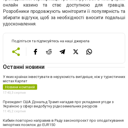
онлайн казино та стає доступною для гравців.
Розробники продовжують моніторити її популярність та
збирати відгуки, щоб за необхідності вносити подальші
удосконалення.
Поділіться та підписуйтесь на наші джерела
Останні новини
У яких країнах інвестувати в нерухомість вигідніше, ніж у туристичних
містах Карпат
Новини компаній
17:40,
3 серпня
Президент США Дональд Трамп нагадав про укладення угоди з
Україною у сфері видобутку рідкоземельних ресурсів
11:45,
2 серпня
Кабмін повторно направив в Раду законопроєкт про оподаткування
імпортних посилок до EUR150