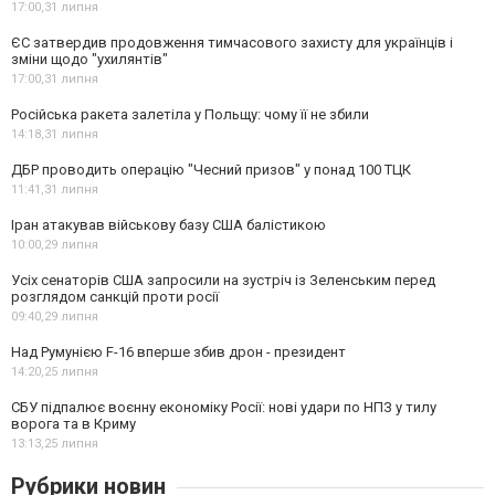
17:00,
31 липня
ЄС затвердив продовження тимчасового захисту для українців і
зміни щодо "ухилянтів"
17:00,
31 липня
Російська ракета залетіла у Польщу: чому її не збили
14:18,
31 липня
ДБР проводить операцію "Чесний призов" у понад 100 ТЦК
11:41,
31 липня
Іран атакував військову базу США балістикою
10:00,
29 липня
Усіх сенаторів США запросили на зустріч із Зеленським перед
розглядом санкцій проти росії
09:40,
29 липня
Над Румунією F-16 вперше збив дрон - президент
14:20,
25 липня
СБУ підпалює воєнну економіку Росії: нові удари по НПЗ у тилу
ворога та в Криму
13:13,
25 липня
Рубрики новин