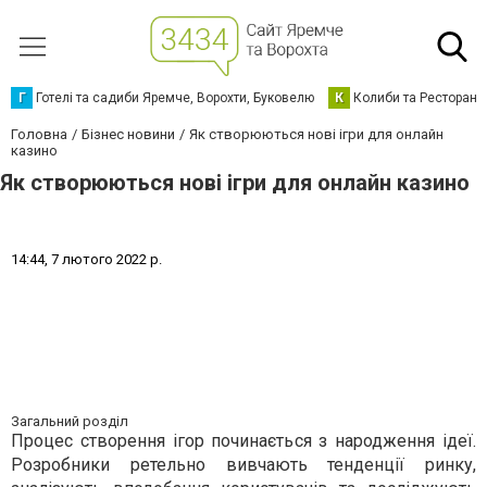
Г
Готелі та садиби Яремче, Ворохти, Буковелю
К
Колиби та Ресторани
Головна
Бізнес новини
Як створюються нові ігри для онлайн
казино
Як створюються нові ігри для онлайн казино
1
4
:
4
4
,
7
л
ю
т
о
г
о
2
0
2
2
р
.
Загальний розділ
Процес створення ігор починається з народження ідеї.
Розробники ретельно вивчають тенденції ринку,