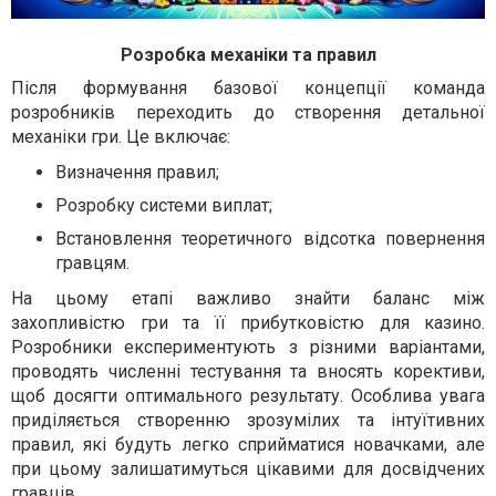
Розробка механіки та правил
Після формування базової концепції команда
розробників переходить до створення детальної
механіки гри. Це включає:
Визначення правил;
Розробку системи виплат;
Встановлення теоретичного відсотка повернення
гравцям.
На цьому етапі важливо знайти баланс між
захопливістю гри та її прибутковістю для казино.
Розробники експериментують з різними варіантами,
проводять численні тестування та вносять корективи,
щоб досягти оптимального результату. Особлива увага
приділяється створенню зрозумілих та інтуїтивних
правил, які будуть легко сприйматися новачками, але
при цьому залишатимуться цікавими для досвідчених
гравців.