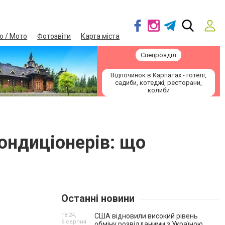
о / Мото
Фотозвіти
Карта міста
Спецрозділ
Відпочинок в Карпатах - готелі,
садиби, котеджі, ресторани,
колиби
кондиціонерів: що
Останні новини
18:24,
США відновили високий рівень
6 серпня
обміну розвідданими з Україною