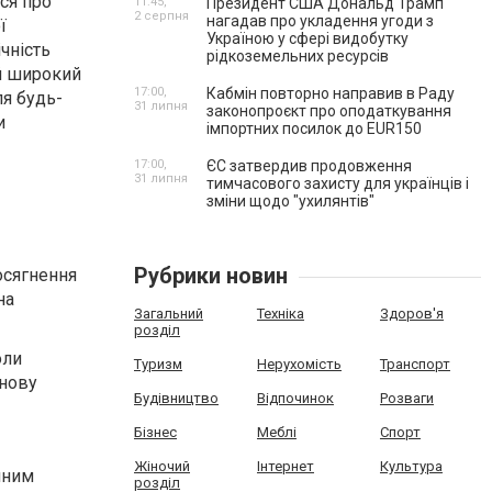
ся про
11:45,
Президент США Дональд Трамп
2 серпня
нагадав про укладення угоди з
ї
Україною у сфері видобутку
чність
рідкоземельних ресурсів
й широкий
17:00,
Кабмін повторно направив в Раду
ля будь-
31 липня
законопроєкт про оподаткування
и
імпортних посилок до EUR150
17:00,
ЄС затвердив продовження
31 липня
тимчасового захисту для українців і
зміни щодо "ухилянтів"
Рубрики новин
осягнення
на
Загальний
Техніка
Здоров'я
розділ
оли
Туризм
Нерухомість
Транспорт
знову
Будівництво
Відпочинок
Розваги
Бізнес
Меблі
Спорт
Жіночий
Інтернет
Культура
нним
розділ