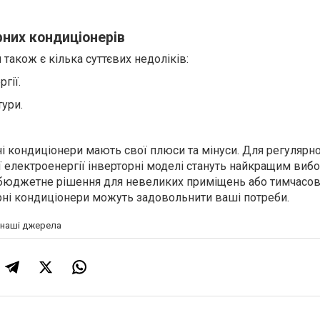
рних кондиціонерів
також є кілька суттєвих недоліків:
гії.
тури.
орні кондиціонери мають свої плюси та мінуси. Для регулярн
ї електроенергії інверторні моделі стануть найкращим виб
 бюджетне рішення для невеликих приміщень або тимчасо
рні кондиціонери можуть задовольнити ваші потреби.
а наші джерела