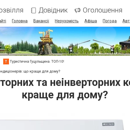
озвілля
Довідник
Оголошення
айті
Головна
Вакансії
Нерухомість
Афіша
Погода
Авт
Т
Туристична Гуцульщина. ТОП-10!
ондиціонерів: що краще для дому?
торних та неінверторних 
краще для дому?