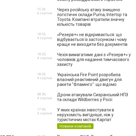
15:20,
Через російську атаку знищено
6 серпня
логістичні склади Puma, Intertop та
Toyota. Компанії втратили значну
кількість товарів
18:55,
«Резерв+» не відкривається: що
4 серпня
відбувається із застосунком і чому
краще не виходити без документів
18:23,
Чехія вимагатиме дані з «Резерв+» у
4 серпня
чоловіків для надання тимчасового
захисту
18:20,
Українська Fire Point розробила
4 серпня
власний реактивний двигун для
ракети "Фламінго": що відомо
08:30,
Дрони атакували Сизранський НПЗ
4 серпня
та склади Wildberries у Росії
17:40,
У яких країнах інвестувати в
3 серпня
нерухомість вигідніше, ніж у
туристичних містах Карпат
Новини компаній