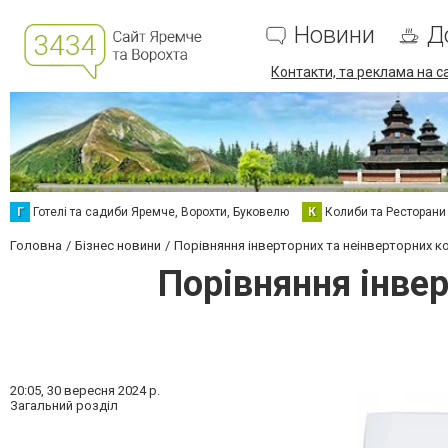
Новини
Д
Контакти, та реклама на с
Г
Готелі та садиби Яремче, Ворохти, Буковелю
К
Колиби та Ресторани
Головна
Бізнес новини
Порівняння інверторних та неінверторних к
Порівняння інвер
20:05,
30 вересня 2024 р.
Загальний розділ