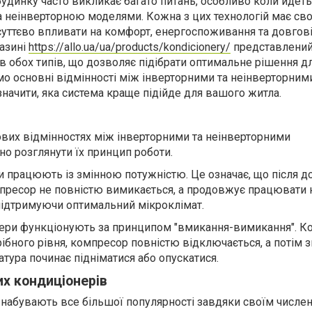
будинку часто викликає багато питань, особливо коли йдеть
а неінверторною моделями. Кожна з цих технологій має сво
 суттєво впливати на комфорт, енергоспоживання та довгові
газині
https://allo.ua/ua/products/kondicionery/
представлени
в обох типів, що дозволяє підібрати оптимальне рішення д
мо основні відмінності між інверторними та неінверторним
начити, яка система краще підійде для вашого житла.
вих відмінностях між інверторними та неінверторними
но розглянути їх принцип роботи.
ри працюють із змінною потужністю. Це означає, що після д
пресор не повністю вимикається, а продовжує працювати 
 підтримуючи оптимальний мікроклімат.
нери функціонують за принципом "вмикання-вимикання". К
ібного рівня, компресор повністю відключається, а потім 
тура починає підніматися або опускатися.
их кондиціонерів
 набувають все більшої популярності завдяки своїм числе