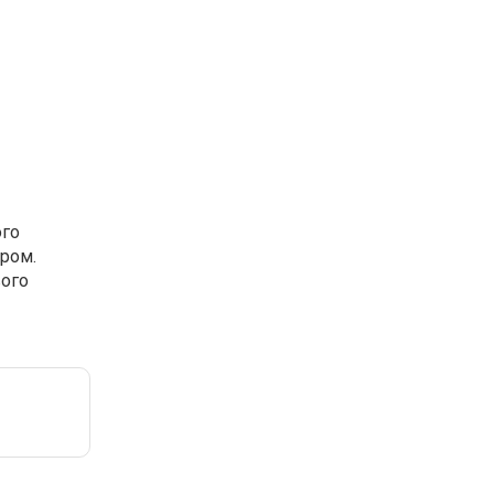
ого
ором.
вого