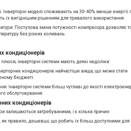
ї. Інверторні моделі споживають на 30-40% менше енергії 
ть їх вигіднішим рішенням для тривалого використання.
ратури. Поступова зміна потужності компресора дозволяє т
пературу без різких коливань.
их кондиціонерів
плюси, інверторні системи мають деякі недоліки:
інверторних кондиціонерів найчастіше вища, що може стати
ному бюджеті.
ня. Інверторні системи більш чутливі до якості електроенер
го обслуговування.
рних кондиціонерів
ри залишаються затребуваними, і є кілька причин:
лі, як правило, дешевші, що робить їх більш доступними дл