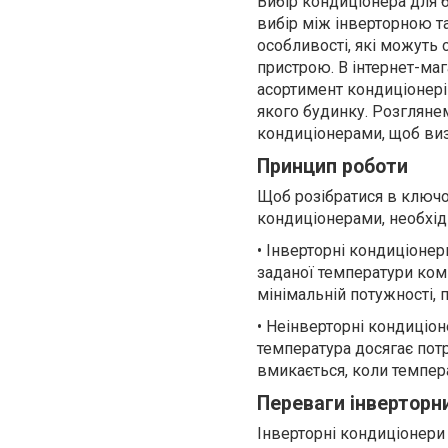
Вибір кондиціонера для 
вибір між інверторною т
особливості, які можуть
пристрою. В інтернет-ма
асортимент кондиціонері
якого будинку. Розгляне
кондиціонерами, щоб виз
Принцип роботи
Щоб розібратися в ключо
кондиціонерами, необхід
• Інверторні кондиціоне
заданої температури ком
мінімальній потужності,
• Неінверторні кондиціо
температура досягає потр
вмикається, коли темпера
Переваги інверторн
Інверторні кондиціонери