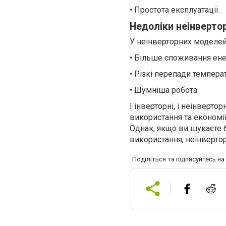
• Простота експлуатації.
Недоліки неінверто
У неінверторних моделей 
• Більше споживання енер
• Різкі перепади темпера
• Шумніша робота.
І інверторні, і неінверт
використання та економі
Однак, якщо ви шукаєте
використання, неінверто
Поділіться та підписуйтесь н