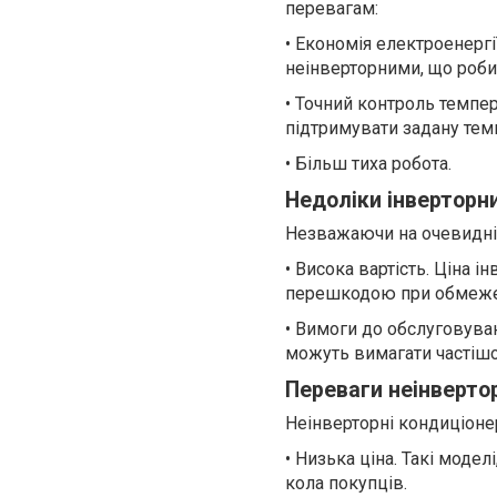
перевагам:
• Економія електроенергі
неінверторними, що роби
• Точний контроль темпе
підтримувати задану тем
• Більш тиха робота.
Недоліки інверторн
Незважаючи на очевидні 
• Висока вартість. Ціна 
перешкодою при обмеже
• Вимоги до обслуговуван
можуть вимагати частішо
Переваги неінверто
Неінверторні кондиціоне
• Низька ціна. Такі моде
кола покупців.