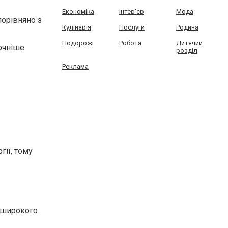
Економіка
Інтер'єр
Мода
порівняно з
Кулінарія
Послуги
Родина
Подорожі
Робота
Дитячий
очніше
розділ
Реклама
гії, тому
я широкого