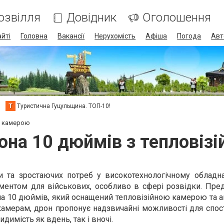
озвілля
Довідник
Оголошення
айті
Головна
Вакансії
Нерухомість
Афіша
Погода
Авт
Т
Туристична Гуцульщина. ТОП-10!
ю камерою
она 10 дюймів з тепловіз
и та зростаючих потреб у високотехнологічному обладна
ументом для військових, особливо в сфері розвідки. Пре
на 10 дюймів, який оснащений тепловізійною камерою та 
амерам, дрон пропонує надзвичайні можливості для спос
димість як вдень, так і вночі.