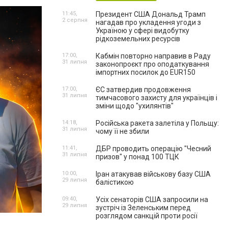
11:45,
Президент США Дональд Трамп
2 серпня
нагадав про укладення угоди з
Україною у сфері видобутку
рідкоземельних ресурсів
17:00,
Кабмін повторно направив в Раду
31 липня
законопроєкт про оподаткування
імпортних посилок до EUR150
17:00,
ЄС затвердив продовження
31 липня
тимчасового захисту для українців і
зміни щодо "ухилянтів"
14:18,
Російська ракета залетіла у Польщу:
31 липня
чому її не збили
11:41,
ДБР проводить операцію "Чесний
31 липня
призов" у понад 100 ТЦК
10:00,
Іран атакував військову базу США
29 липня
балістикою
09:40,
Усіх сенаторів США запросили на
29 липня
зустріч із Зеленським перед
розглядом санкцій проти росії