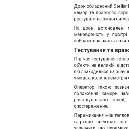
Дрон обладнаний Stellar
камер та дозволяє пере
реагувати на зміни ситуа
На дроні встановлені 
маневреність у повітр
зображення навіть на вел
Тестування та вра
Під час тестування тепл
об'єкти на великій відс
які знаходилися на значн
умовах, коли телеметрія 
Оператор також зазнач
положення камери наві
розвідувальних цілей
спостереження.
Перемикання між теплов
в різних спектрах, що
зазначити, що перемик