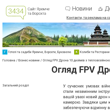
Новини
Д
Контакти, та реклама на с
Г
Готелі та садиби Яремче, Ворохти, Буковелю
К
Колиби та Ресторани
Головна
Бізнес новини
Огляд FPV Дрона 10 дюймів з тепловізійно
Огляд FPV Др
Загальний розділ
У сучасних умовах війн
стали незамінним інстр
вашій увазі новий дрон 
камерою. Завдяки цим к
забезпечуючи відмінну ви