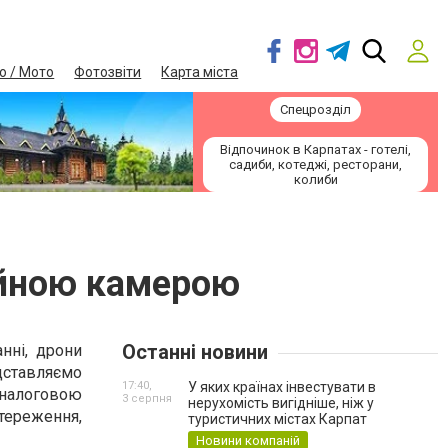
о / Мото
Фотозвіти
Карта міста
Спецрозділ
Відпочинок в Карпатах - готелі,
садиби, котеджі, ресторани,
колиби
ійною камерою
Останні новини
нні, дрони
дставляємо
17:40,
У яких країнах інвестувати в
аналоговою
3 серпня
нерухомість вигідніше, ніж у
тереження,
туристичних містах Карпат
Новини компаній