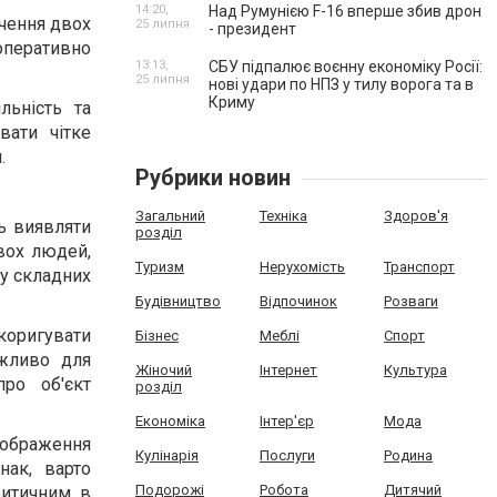
14:20,
Над Румунією F-16 вперше збив дрон
ючення двох
25 липня
- президент
оперативно
13:13,
СБУ підпалює воєнну економіку Росії:
25 липня
нові удари по НПЗ у тилу ворога та в
Криму
льність та
вати чітке
.
Рубрики новин
Загальний
Техніка
Здоров'я
ть виявляти
розділ
двох людей,
Туризм
Нерухомість
Транспорт
 у складних
Будівництво
Відпочинок
Розваги
коригувати
Бізнес
Меблі
Спорт
ажливо для
Жіночий
Інтернет
Культура
ро об'єкт
розділ
Економіка
Інтер'єр
Мода
зображення
Кулінарія
Послуги
Родина
нак, варто
Подорожі
Робота
Дитячий
ритичним в