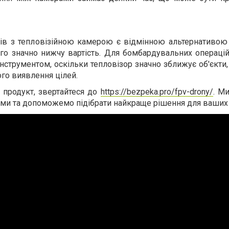
в з тепловізійною камерою є відмінною альтернативою 
го значно нижчу вартість. Для бомбардувальних операцій
нструментом, оскільки тепловізор значно зближує об'єкти
ого виявлення цілей.
 продукт, звертайтеся до
https://bezpeka.pro/fpv-drony/
. М
ми та допоможемо підібрати найкраще рішення для ваших 