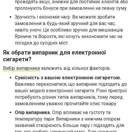
проводять акції, знижки для постійних клієнтів або
пропонують бонуси при замовленні на певну суму.
Зручність і економія часу. Ви можете зробити
замовлення в будь-який зручний для вас час,
навіть уночі. Це особливо зручно для мешканців
Яремче та Ворохти, які хочуть зекономити час на
поїздки до сусідніх міст.
Як обрати випарник для електронної
сигарети?
Вибір випарника
залежить від кількох факторів:
Сумісність з вашою електронною сигаретою.
Важливо переконатися, що випарник підходить до
вашої моделі електронної сигарети. Різні пристрої
потребують різних типів випарників, тому перед
замовленням уважно прочитайте опис товару.
Опір випарника.
Опір впливає на густоту та
температуру пари. Випарники з нижчим опором
зазвичай створюють більше пару і підходять для
тих, хто любить насичений смак. Для новачків