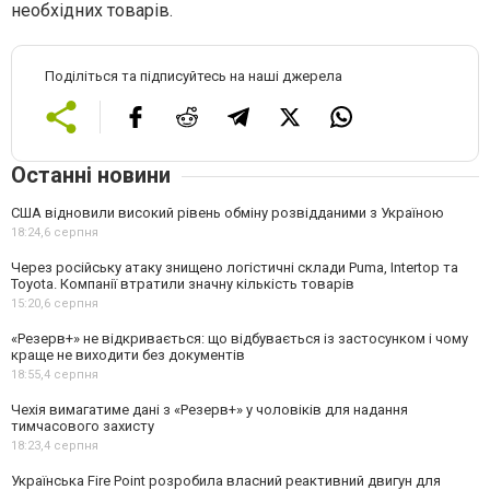
необхідних товарів.
Поділіться та підписуйтесь на наші джерела
Останні новини
США відновили високий рівень обміну розвідданими з Україною
18:24,
6 серпня
Через російську атаку знищено логістичні склади Puma, Intertop та
Toyota. Компанії втратили значну кількість товарів
15:20,
6 серпня
«Резерв+» не відкривається: що відбувається із застосунком і чому
краще не виходити без документів
18:55,
4 серпня
Чехія вимагатиме дані з «Резерв+» у чоловіків для надання
тимчасового захисту
18:23,
4 серпня
Українська Fire Point розробила власний реактивний двигун для