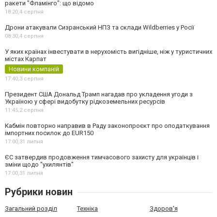
ракети "Фламінго": що відомо
18:20,
4 серпня
Дрони атакували Сизранський НПЗ та склади Wildberries у Росії
08:30,
4 серпня
У яких країнах інвестувати в нерухомість вигідніше, ніж у туристичних
містах Карпат
Новини компаній
17:40,
3 серпня
Президент США Дональд Трамп нагадав про укладення угоди з
Україною у сфері видобутку рідкоземельних ресурсів
11:45,
2 серпня
Кабмін повторно направив в Раду законопроєкт про оподаткування
імпортних посилок до EUR150
17:00,
31 липня
ЄС затвердив продовження тимчасового захисту для українців і
зміни щодо "ухилянтів"
17:00,
31 липня
Рубрики новин
Загальний розділ
Техніка
Здоров'я