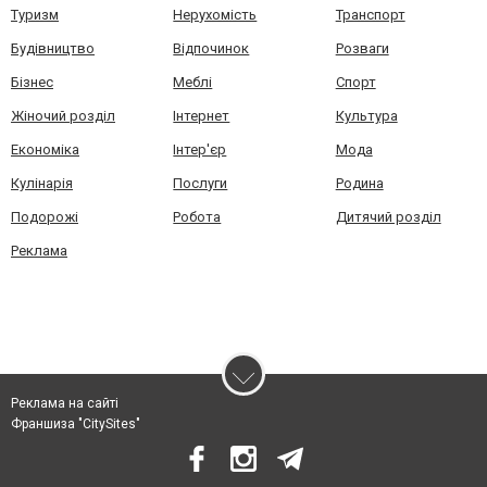
Туризм
Нерухомість
Транспорт
Будівництво
Відпочинок
Розваги
Бізнес
Меблі
Спорт
Жіночий розділ
Інтернет
Культура
Економіка
Інтер'єр
Мода
Кулінарія
Послуги
Родина
Подорожі
Робота
Дитячий розділ
Реклама
Реклама на сайті
Франшиза "CitySites"