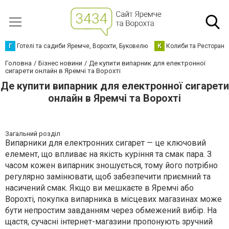
Г
Готелі та садиби Яремче, Ворохти, Буковелю
К
Колиби та Ресторани
Головна
Бізнес новини
Де купити випарник для електронної
сигарети онлайн в Яремчі та Ворохті
Де купити випарник для електронної сигарети
онлайн в Яремчі та Ворохті
Загальний розділ
Випарники для електронних сигарет — це ключовий
елемент, що впливає на якість куріння та смак пара. З
часом кожен випарник зношується, тому його потрібно
регулярно замінювати, щоб забезпечити приємний та
насичений смак. Якщо ви мешкаєте в Яремчі або
Ворохті, покупка випарника в місцевих магазинах може
бути непростим завданням через обмежений вибір. На
щастя, сучасні інтернет-магазини пропонують зручний