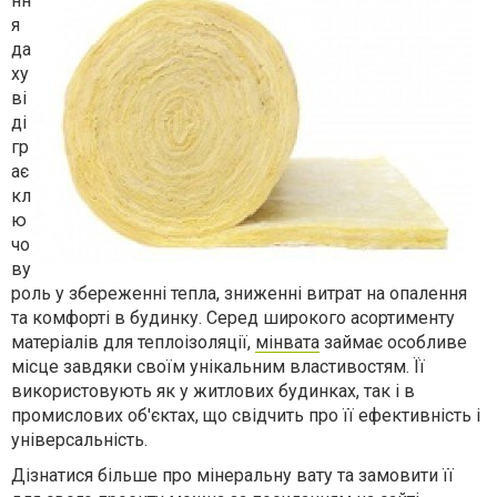
нн
я
да
ху
ві
ді
гр
ає
кл
ю
чо
ву
роль у збереженні тепла, зниженні витрат на опалення
та комфорті в будинку. Серед широкого асортименту
матеріалів для теплоізоляції,
мінвата
займає особливе
місце завдяки своїм унікальним властивостям. Її
використовують як у житлових будинках, так і в
промислових об'єктах, що свідчить про її ефективність і
універсальність.
Дізнатися більше про мінеральну вату та замовити її