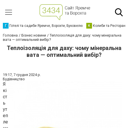
Г
Готелі та садиби Яремче, Ворохти, Буковелю
К
Колиби та Ресторани
Головна
Бізнес новини
Теплоізоляція для даху: чому мінеральна
вата — оптимальний вибір?
Теплоізоляція для даху: чому мінеральна
вата — оптимальний вибір?
19:17,
7 грудня 2024 р.
Будівництво
Я
кі
ст
ь
ут
еп
ле