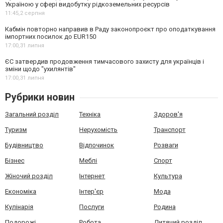
Україною у сфері видобутку рідкоземельних ресурсів
11:45,
2 серпня
Кабмін повторно направив в Раду законопроєкт про оподаткування
імпортних посилок до EUR150
17:00,
31 липня
ЄС затвердив продовження тимчасового захисту для українців і
зміни щодо "ухилянтів"
17:00,
31 липня
Рубрики новин
Загальний розділ
Техніка
Здоров'я
Туризм
Нерухомість
Транспорт
Будівництво
Відпочинок
Розваги
Бізнес
Меблі
Спорт
Жіночий розділ
Інтернет
Культура
Економіка
Інтер'єр
Мода
Кулінарія
Послуги
Родина
Подорожі
Робота
Дитячий розділ