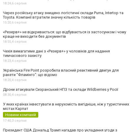
18:24,
6 серпня
Через російську атаку знищено логістичні склади Puma, Intertop та
Toyota. Компанії втратили значну кількість товарів
15:20,
6 серпня
«Резерв+» не відкривається: що відбувається із застосунком і чому
краще не виходити без документів
18:55,
4 серпня
Чехія вимагатиме дані з «Резерв+» у чоловіків для надання
тимчасового захисту
18:23,
4 серпня
Українська Fire Point розробила власний реактивний двигун для
ракети "Фламінго": що відомо
18:20,
4 серпня
Дрони атакували Сизранський НПЗ та склади Wildberries у Росії
08:30,
4 серпня
У яких країнах інвестувати в нерухомість вигідніше, ніж у туристичних
містах Карпат
Новини компаній
17:40,
3 серпня
Президент США Дональд Трамп нагадав про укладення угоди з