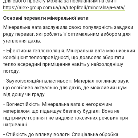
для свого проекту можна за посиланням на сайті
https://alex-group.com.ua/ua/utepliteli/mineralnaja-vata/
.
Основні переваги мінеральної вати
Мінеральна вата заслужила свою популярність завдяки
ряду переваг, які роблять її оптимальним вибором для
утеплення дахів:
-
Ефективна теплоізоляція. Мінеральна вата має низький
коефіцієнт теплопровідності, що дозволяє зберігати
тепло всередині приміщення навіть у найхолоднішу
погоду.
-
Звукоізоляційні властивості. Матеріал поглинає звук,
що особливо актуально для дахів, де можливий шум
від дощу чи граду.
-
Вогнестійкість. Мінеральна вата є негорючим
матеріалом, що підвищує безпеку будівлі. Вона не
підтримує горіння і не виділяє токсичних речовин при
нагріванні.
-
Стійкість до впливу вологи. Спеціальна обробка