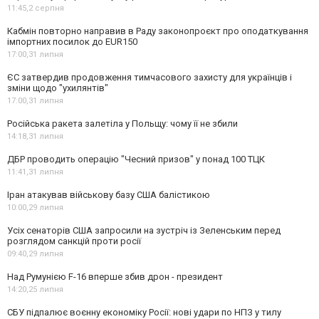
11:45,
2 серпня
Кабмін повторно направив в Раду законопроєкт про оподаткування
імпортних посилок до EUR150
17:00,
31 липня
ЄС затвердив продовження тимчасового захисту для українців і
зміни щодо "ухилянтів"
17:00,
31 липня
Російська ракета залетіла у Польщу: чому її не збили
14:18,
31 липня
ДБР проводить операцію "Чесний призов" у понад 100 ТЦК
11:41,
31 липня
Іран атакував військову базу США балістикою
10:00,
29 липня
Усіх сенаторів США запросили на зустріч із Зеленським перед
розглядом санкцій проти росії
09:40,
29 липня
Над Румунією F-16 вперше збив дрон - президент
14:20,
25 липня
СБУ підпалює воєнну економіку Росії: нові удари по НПЗ у тилу