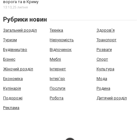
ворога та в Криму
13:13,
25 липня
Рубрики новин
Загальний розділ
Техніка
Здоров'я
Туризм
Нерухомість
Транспорт
Будівництво
Відпочинок
Розваги
Бізнес
Меблі
Спорт
Жіночий розділ
Інтернет
Культура
Економіка
Інтер'єр
Мода
Кулінарія
Послуги
Родина
Подорожі
Робота
Дитячий розділ
Реклама