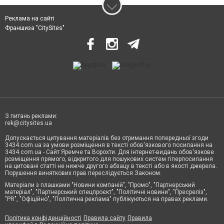
Реклама на сайті
Франшиза "CitySites"
З питань реклами:
rek@citysites.ua
Допускається цитування матеріалів без отримання попередньої згоди
3434.com.ua за умови розміщення в тексті обов'язкового посилання на
3434.com.ua - Сайт Яремче та Ворохти. Для інтернет-видань обов'язкове
розміщення прямого, відкритого для пошукових систем гіперпосилання
на цитовані статті не нижче другого абзацу в тексті або в якості джерела.
Порушення виняткових прав переслідується Законом.
Матеріали з плашками "Новини компаній", "Промо", "Партнерський
матеріал", "Партнерський спецпроєкт", "Політичні новини", "Пресреліз",
"PR", "Офіційно", "Політична реклама" публікуються на правах реклами.
Політика конфіденційності
Правила сайту
Правила