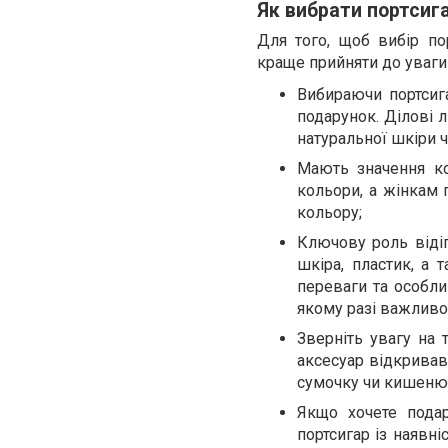
Як вибрати портсиг
Для того, щоб вибір п
краще прийняти до уваги 
Вибираючи портсига
подарунок. Ділові 
натуральної шкіри ч
Мають значення ко
кольори, а жінкам 
кольору;
Ключову роль відіг
шкіра, пластик, а 
переваги та особли
якому разі важливо,
Зверніть увагу на 
аксесуар відкривавс
сумочку чи кишеню
Якщо хочете подар
портсигар із наявн