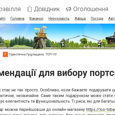
озвілля
Довідник
Оголошення
айті
Головна
Вакансії
Нерухомість
Афіша
Погода
Авт
Т
Туристична Гуцульщина. ТОП-10!
мендації для вибору портс
 стає не так просто. Особливо, коли бажаєте подарувати 
актичне, незвичайне. Саме таким подарунком може стати 
є елегантність та функціональність. Ті риси, які для багать
гар можна перейшовши до онлайн-магазину
https://los-tob