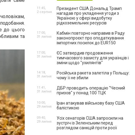
дбати саме
11:45,
Президент США Дональд Трамп
2 серпня
нагадав про укладення угоди з
 чоловікам,
Україною у сфері видобутку
вподобання.
рідкоземельних ресурсів
те до цього
17:00,
Кабмін повторно направив в Раду
обливим та
31 липня
законопроєкт про оподаткування
імпортних посилок до EUR150
17:00,
ЄС затвердив продовження
31 липня
тимчасового захисту для українців і
зміни щодо "ухилянтів"
14:18,
Російська ракета залетіла у Польщу:
31 липня
чому її не збили
11:41,
ДБР проводить операцію "Чесний
31 липня
призов" у понад 100 ТЦК
10:00,
Іран атакував військову базу США
29 липня
балістикою
09:40,
Усіх сенаторів США запросили на
29 липня
зустріч із Зеленським перед
розглядом санкцій проти росії