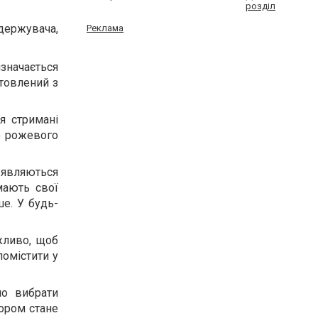
розділ
держувача,
Реклама
значається
товлений з
я стримані
до рожевого
 являються
мають свої
ше. У будь-
жливо, щоб
помістити у
но вибрати
бором стане