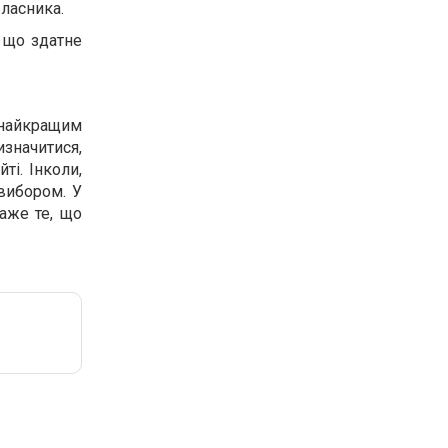
власника.
, що здатне
 найкращим
значитися,
ті. Інколи,
вибором. У
каже те, що