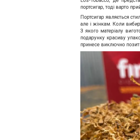
Los-Tobacco, де предст
портсигар, тоді варто пр
Портсигар являється сти
але і жінкам. Коли виби
З якого матеріалу вигот
подарунку красиву упако
принесе виключно позити