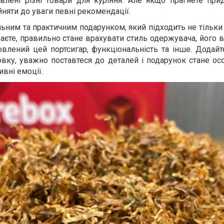
авлені різні товари для куріння. Але якщо прагнете при
ийняти до уваги певні рекомендації.
льним та практичним подарунком, який підходить не тільки
раєте, правильно стане врахувати стиль одержувача, його 
овлений цей портсигар, функціональність та інше. Додай
вку, уважно поставтеся до деталей і подарунок стане ос
вні емоції.