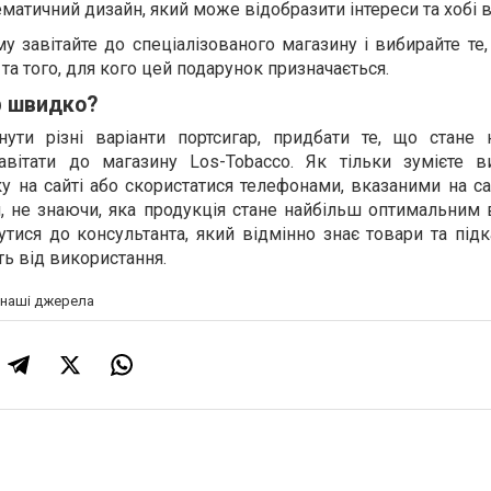
ематичний дизайн, який може відобразити інтереси та хобі 
му завітайте до спеціалізованого магазину і вибирайте те
та того, для кого цей подарунок призначається.
р швидко?
нути різні варіанти портсигар, придбати те, що стане
авітати до магазину Los-Tobacco. Як тільки зумієте ви
у на сайті або скористатися телефонами, вказаними на сай
, не знаючи, яка продукція стане найбільш оптимальним 
утися до консультанта, який відмінно знає товари та під
ть від використання.
а наші джерела