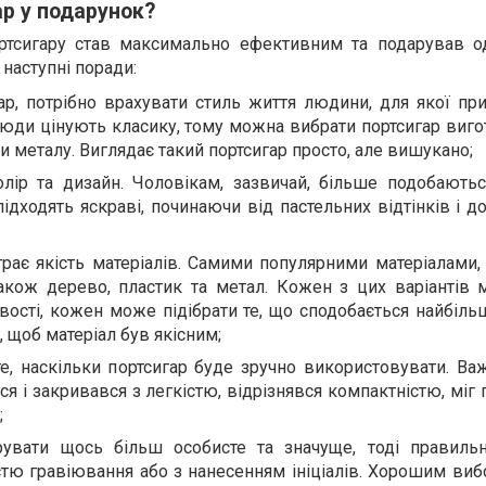
ар у подарунок?
ортсигару став максимально ефективним та подарував о
наступні поради:
р, потрібно врахувати стиль життя людини, для якої при
люди цінують класику, тому можна вибрати портсигар виго
и металу. Виглядає такий портсигар просто, але вишукано;
лір та дизайн. Чоловікам, зазвичай, більше подобаютьс
підходять яскраві, починаючи від пастельних відтінків і 
рає якість матеріалів. Самими популярними матеріалами,
також дерево, пластик та метал. Кожен з цих варіантів 
вості, кожен може підібрати те, що сподобається найбіль
 щоб матеріал був якісним;
те, наскільки портсигар буде зручно використовувати. Ва
я і закривався з легкістю, відрізнявся компактністю, міг 
;
увати щось більш особисте та значуще, тоді правиль
істю гравіювання або з нанесенням ініціалів. Хорошим ви