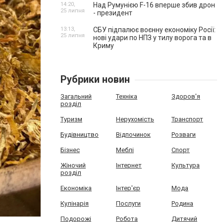
14:20,
Над Румунією F-16 вперше збив дрон
25 липня
- президент
13:13,
СБУ підпалює воєнну економіку Росії:
25 липня
нові удари по НПЗ у тилу ворога та в
Криму
Рубрики новин
Загальний
Техніка
Здоров'я
розділ
Туризм
Нерухомість
Транспорт
Будівництво
Відпочинок
Розваги
Бізнес
Меблі
Спорт
Жіночий
Інтернет
Культура
розділ
Економіка
Інтер'єр
Мода
Кулінарія
Послуги
Родина
Подорожі
Робота
Дитячий