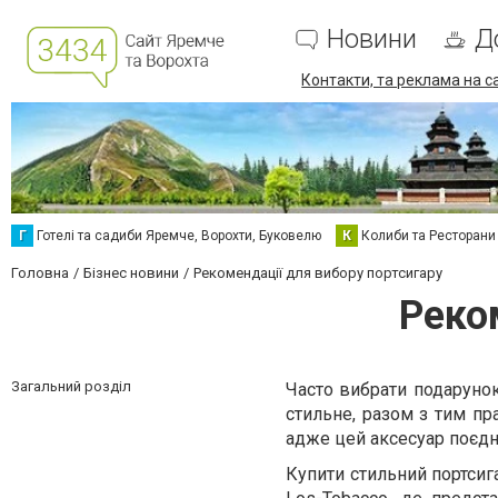
Новини
Д
Контакти, та реклама на с
Г
Готелі та садиби Яремче, Ворохти, Буковелю
К
Колиби та Ресторани
Головна
Бізнес новини
Рекомендації для вибору портсигару
Реко
Загальний розділ
Часто вибрати подарунок
стильне, разом з тим пр
адже цей аксесуар поєдну
Купити стильний портси