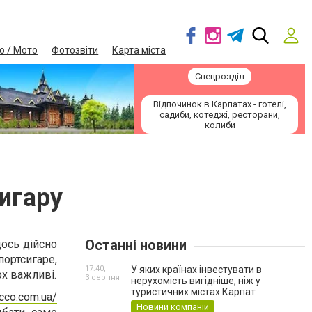
о / Мото
Фотозвіти
Карта міста
Спецрозділ
Відпочинок в Карпатах - готелі,
садиби, котеджі, ресторани,
колиби
игару
Останні новини
щось дійсно
портсигаре,
17:40,
У яких країнах інвестувати в
ох важливі.
3 серпня
нерухомість вигідніше, ніж у
туристичних містах Карпат
acco.com.ua/
Новини компаній