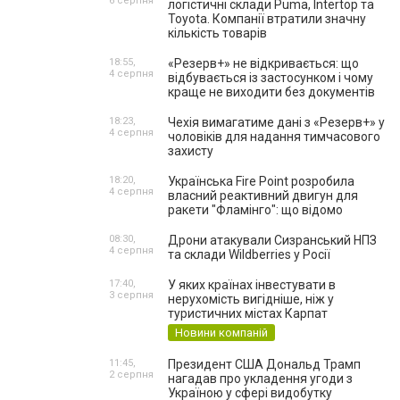
6 серпня
логістичні склади Puma, Intertop та
Toyota. Компанії втратили значну
кількість товарів
18:55,
«Резерв+» не відкривається: що
4 серпня
відбувається із застосунком і чому
краще не виходити без документів
18:23,
Чехія вимагатиме дані з «Резерв+» у
4 серпня
чоловіків для надання тимчасового
захисту
18:20,
Українська Fire Point розробила
4 серпня
власний реактивний двигун для
ракети "Фламінго": що відомо
08:30,
Дрони атакували Сизранський НПЗ
4 серпня
та склади Wildberries у Росії
17:40,
У яких країнах інвестувати в
3 серпня
нерухомість вигідніше, ніж у
туристичних містах Карпат
Новини компаній
11:45,
Президент США Дональд Трамп
2 серпня
нагадав про укладення угоди з
Україною у сфері видобутку