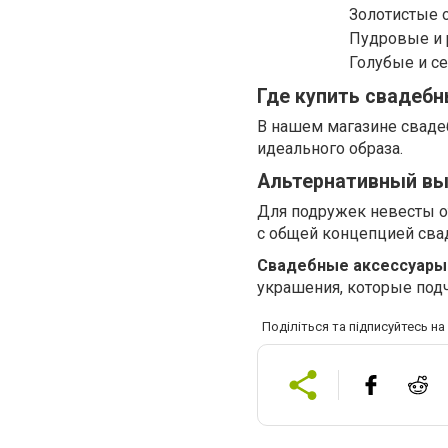
Золотистые 
Пудровые и
Голубые и с
Где купить свадебн
В нашем магазине сваде
идеального образа.
Альтернативный вы
Для подружек невесты о
с общей концепцией сва
Свадебные аксессуары
украшения, которые под
Поділіться та підписуйтесь н