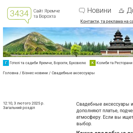
Новини
Д
Контакти, та реклама на с
Г
Готелі та садиби Яремче, Ворохти, Буковелю
К
Колиби та Ресторани
Головна
Бізнес новини
Свадебные аксессуары
12:10,
3 лютого 2025 р.
Свадебные аксессуары и
Загальний розділ
дополняют платье, подч
атмосферу. Если вы ище
выбор.