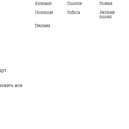
Кулінарія
Послуги
Родина
Подорожі
Робота
Дитячий
розділ
Реклама
дут
зовать все