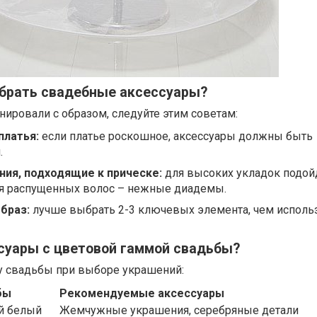
обрать свадебные аксессуары?
ировали с образом, следуйте этим советам:
платья:
если платье роскошное, аксессуары должны быть
.
ия, подходящие к прическе:
для высоких укладок подой
ля распущенных волос – нежные диадемы.
браз:
лучше выбрать 2-3 ключевых элемента, чем исполь
суары с цветовой гаммой свадьбы?
у свадьбы при выборе украшений:
бы
Рекомендуемые аксессуары
й белый
Жемчужные украшения, серебряные детали