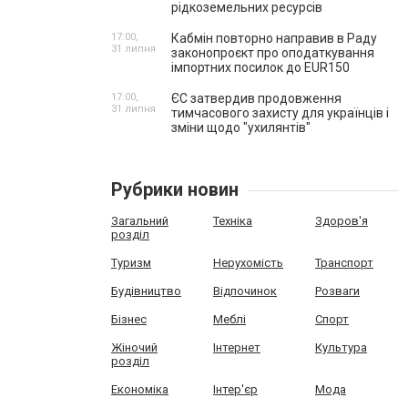
рідкоземельних ресурсів
17:00,
Кабмін повторно направив в Раду
31 липня
законопроєкт про оподаткування
імпортних посилок до EUR150
17:00,
ЄС затвердив продовження
31 липня
тимчасового захисту для українців і
зміни щодо "ухилянтів"
Рубрики новин
Загальний
Техніка
Здоров'я
розділ
Туризм
Нерухомість
Транспорт
Будівництво
Відпочинок
Розваги
Бізнес
Меблі
Спорт
Жіночий
Інтернет
Культура
розділ
Економіка
Інтер'єр
Мода