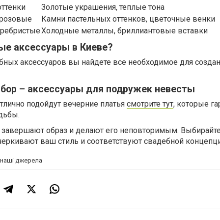
оттенки
Золотые украшения, теплые тона
 розовые
Камни пастельных оттенков, цветочные венки
еребристые
Холодные металлы, бриллиантовые вставки
ые аксессуары в Киеве?
бных аксессуаров вы найдете все необходимое для созда
бор – аксессуары для подружек невесты
тлично подойдут вечерние платья
смотрите тут
, которые г
дьбы.
завершают образ и делают его неповторимым. Выбирайт
черкивают ваш стиль и соответствуют свадебной концепц
а наші джерела