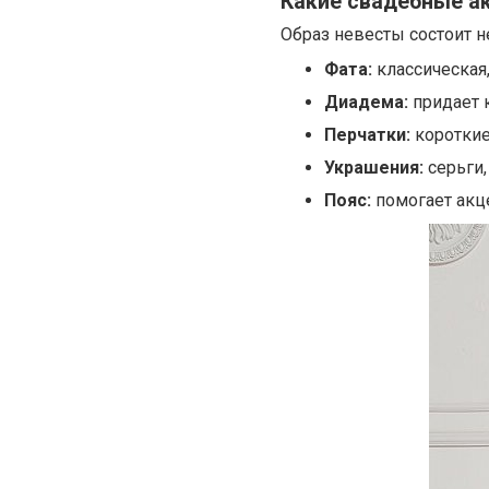
Какие свадебные а
Образ невесты состоит н
Фата:
классическая,
Диадема:
придает 
Перчатки:
короткие
Украшения:
серьги,
Пояс:
помогает акц