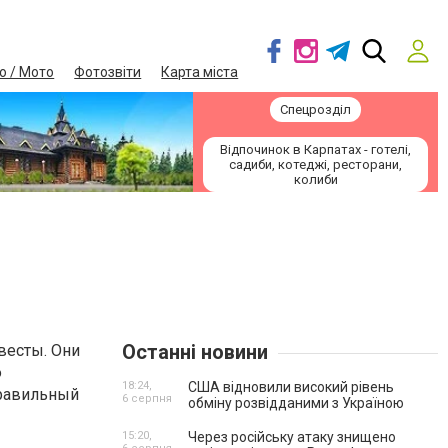
о / Мото
Фотозвіти
Карта міста
Спецрозділ
Відпочинок в Карпатах - готелі,
садиби, котеджі, ресторани,
колиби
Останні новини
весты. Они
ю
18:24,
США відновили високий рівень
правильный
6 серпня
обміну розвідданими з Україною
15:20,
Через російську атаку знищено