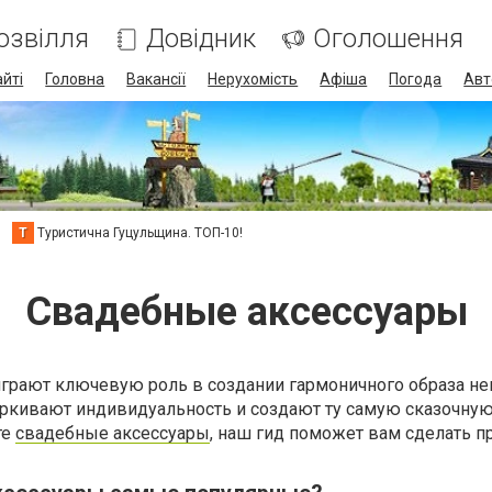
озвілля
Довідник
Оголошення
айті
Головна
Вакансії
Нерухомість
Афіша
Погода
Авт
Т
Туристична Гуцульщина. ТОП-10!
Свадебные аксессуары
грают ключевую роль в создании гармоничного образа не
еркивают индивидуальность и создают ту самую сказочну
те
свадебные аксессуары
, наш гид поможет вам сделать 