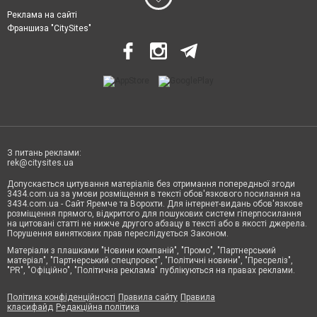
Реклама на сайті
Франшиза "CitySites"
З питань реклами:
rek@citysites.ua
Допускається цитування матеріалів без отримання попередньої згоди
3434.com.ua за умови розміщення в тексті обов'язкового посилання на
3434.com.ua - Сайт Яремче та Ворохти. Для інтернет-видань обов'язкове
розміщення прямого, відкритого для пошукових систем гіперпосилання
на цитовані статті не нижче другого абзацу в тексті або в якості джерела.
Порушення виняткових прав переслідується Законом.
Матеріали з плашками "Новини компаній", "Промо", "Партнерський
матеріал", "Партнерський спецпроєкт", "Політичні новини", "Пресреліз",
"PR", "Офіційно", "Політична реклама" публікуються на правах реклами.
Політика конфіденційності
Правила сайту
Правила
класифайд
Редакційна політика