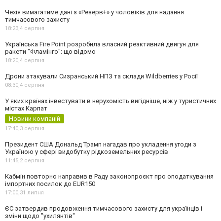
Чехія вимагатиме дані з «Резерв+» у чоловіків для надання
тимчасового захисту
18:23,
4 серпня
Українська Fire Point розробила власний реактивний двигун для
ракети "Фламінго": що відомо
18:20,
4 серпня
Дрони атакували Сизранський НПЗ та склади Wildberries у Росії
08:30,
4 серпня
У яких країнах інвестувати в нерухомість вигідніше, ніж у туристичних
містах Карпат
Новини компаній
17:40,
3 серпня
Президент США Дональд Трамп нагадав про укладення угоди з
Україною у сфері видобутку рідкоземельних ресурсів
11:45,
2 серпня
Кабмін повторно направив в Раду законопроєкт про оподаткування
імпортних посилок до EUR150
17:00,
31 липня
ЄС затвердив продовження тимчасового захисту для українців і
зміни щодо "ухилянтів"