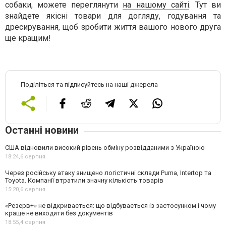
собаки, можете переглянути
на нашому сайті
. Тут ви
знайдете якісні товари для догляду, годування та
дресирування, щоб зробити життя вашого нового друга
ще кращим!
Поділіться та підписуйтесь на наші джерела
Останні новини
США відновили високий рівень обміну розвідданими з Україною
18:24,
6 серпня
Через російську атаку знищено логістичні склади Puma, Intertop та
Toyota. Компанії втратили значну кількість товарів
15:20,
6 серпня
«Резерв+» не відкривається: що відбувається із застосунком і чому
краще не виходити без документів
18:55,
4 серпня