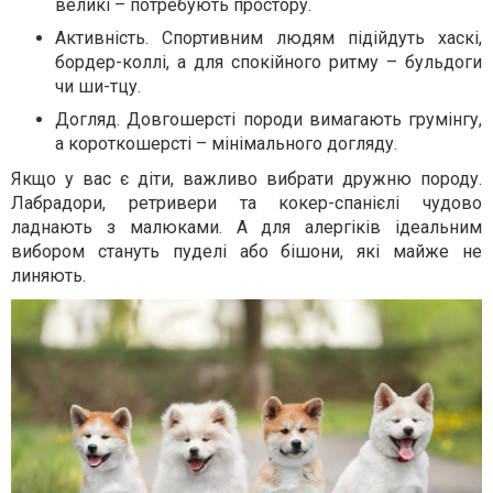
великі – потребують простору.
Активність. Спортивним людям підійдуть хаскі,
бордер-коллі, а для спокійного ритму – бульдоги
чи ши-тцу.
Догляд. Довгошерсті породи вимагають грумінгу,
а короткошерсті – мінімального догляду.
Якщо у вас є діти, важливо вибрати дружню породу.
Лабрадори, ретривери та кокер-спанієлі чудово
ладнають з малюками. А для алергіків ідеальним
вибором стануть пуделі або бішони, які майже не
линяють.