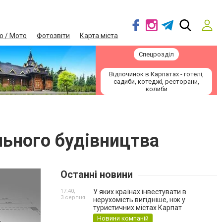
о / Мото
Фотозвіти
Карта міста
Спецрозділ
Відпочинок в Карпатах - готелі,
садиби, котеджі, ресторани,
колиби
льного будівництва
Останні новини
17:40,
У яких країнах інвестувати в
3 серпня
нерухомість вигідніше, ніж у
туристичних містах Карпат
Новини компаній