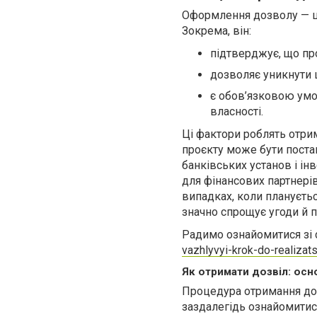
Оформлення дозволу — це 
Зокрема, він:
підтверджує, що про
дозволяє уникнути 
є обов’язковою умо
власності.
Ці фактори роблять отри
проєкту може бути постав
банківських установ і ін
для фінансових партнері
випадках, коли плануєть
значно спрощує угоди й 
Радимо ознайомитися зі 
vazhlyvyi-krok-do-realizats
Як отримати дозвіл: осн
Процедура отримання доз
заздалегідь ознайомитис