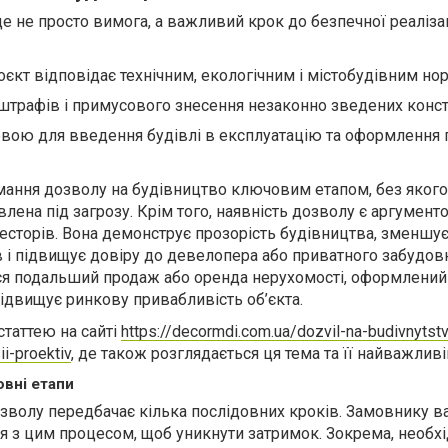
не просто вимога, а важливий крок до безпечної реалізаці
єкт відповідає технічним, екологічним і містобудівним но
штрафів і примусового знесення незаконно зведених конст
вою для введення будівлі в експлуатацію та оформлення 
мання дозволу на будівництво ключовим етапом, без якого
лена під загрозу. Крім того, наявність дозволу є аргумент
весторів. Вона демонструє прозорість будівництва, зменшу
в і підвищує довіру до девелопера або приватного забудов
ся подальший продаж або оренда нерухомості, оформлений
підвищує ринкову привабливість об’єкта.
статтею на сайті
https://decormdi.com.ua/dozvil-na-budivnytst
ii-proektiv
, де також розглядається ця тема та її найважливі
овні етапи
волу передбачає кілька послідовних кроків. Замовнику в
я з цим процесом, щоб уникнути затримок. Зокрема, необхі