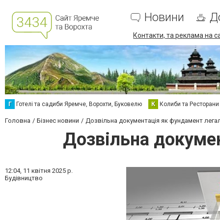
Новини
Д
Контакти, та реклама на с
Г
Готелі та садиби Яремче, Ворохти, Буковелю
К
Колиби та Ресторани
Головна
Бізнес новини
Дозвільна документація як фундамент лега
Дозвільна докумен
12:04,
11 квітня 2025 р.
Будівництво