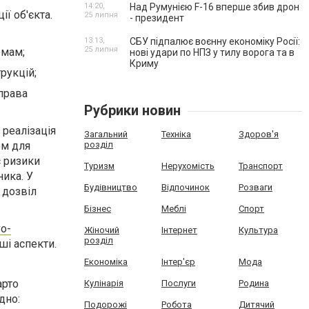
14:20,
Над Румунією F-16 вперше збив дрон
ї об'єкта.
25 липня
- президент
13:13,
СБУ підпалює воєнну економіку Росії:
25 липня
рмам;
нові удари по НПЗ у тилу ворога та в
Криму
рукцій;
права
Рубрики новин
 реалізація
Загальний
Техніка
Здоров'я
ом для
розділ
є ризики
Туризм
Нерухомість
Транспорт
ника. У
Будівництво
Відпочинок
Розваги
 дозвіл
Бізнес
Меблі
Спорт
vo-
Жіночий
Інтернет
Культура
розділ
ші аспекти.
Економіка
Інтер'єр
Мода
арто
Кулінарія
Послуги
Родина
дно:
Подорожі
Робота
Дитячий