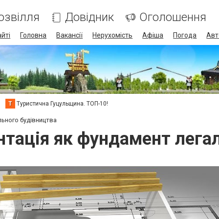
озвілля
Довідник
Оголошення
айті
Головна
Вакансії
Нерухомість
Афіша
Погода
Авт
Т
Туристична Гуцульщина. ТОП-10!
льного будівництва
тація як фундамент лега