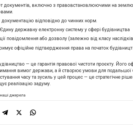
ет документів, включно з правовстановлюючими на землю
овами.
 документацію відповідно до чинних норм.
 Єдину державну електронну систему у сфері будівництва
ії повідомлення або дозволу (залежно від класу наслідків
тримує офіційне підтвердження права на початок будівницт
будівництво — це гарантія правової чистоти проєкту. Його 
имання вимог держави, а й створює умови для подальшої 
естування часу та зусиль у цей процес — це стратегічне ріше
щує реалізацію задуму.
а наші джерела