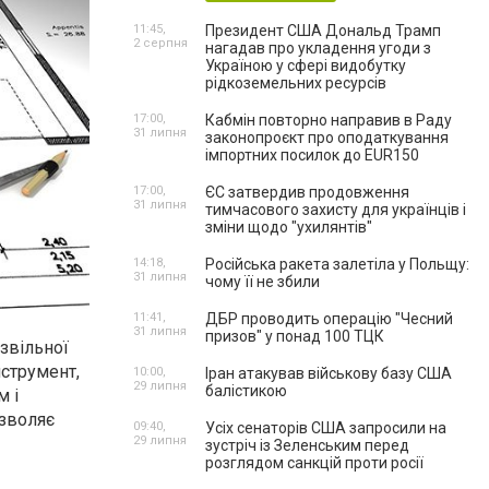
11:45,
Президент США Дональд Трамп
2 серпня
нагадав про укладення угоди з
Україною у сфері видобутку
рідкоземельних ресурсів
17:00,
Кабмін повторно направив в Раду
31 липня
законопроєкт про оподаткування
імпортних посилок до EUR150
17:00,
ЄС затвердив продовження
31 липня
тимчасового захисту для українців і
зміни щодо "ухилянтів"
14:18,
Російська ракета залетіла у Польщу:
31 липня
чому її не збили
11:41,
ДБР проводить операцію "Чесний
31 липня
призов" у понад 100 ТЦК
звільної
нструмент,
10:00,
Іран атакував військову базу США
29 липня
балістикою
м і
озволяє
09:40,
Усіх сенаторів США запросили на
29 липня
зустріч із Зеленським перед
розглядом санкцій проти росії