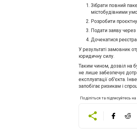
Зібрати повний пак
містобудівними ум
Розробити проєктну
Подати заяву через
Дочекатися реєстрац
У результаті замовник о
юридичну силу.
Таким чином, дозвіл на 
не лише забезпечує дотр
експлуатації об'єкта. Інв
запобігає ризикам і спро
Поділіться та підписуйтесь н