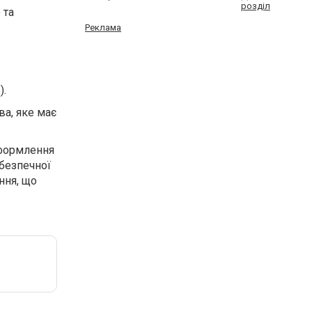
розділ
 та
Реклама
).
ва, яке має
оформлення
безпечної
ння, що