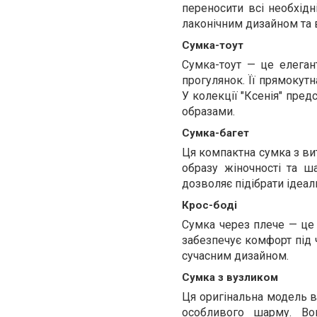
переносити всі необхідн
лаконічним дизайном та 
Сумка-тоут
Сумка-тоут — це елегант
прогулянок. Її прямокутн
У колекції "Ксенія" пред
образами.
Сумка-багет
Ця компактна сумка з ви
образу жіночності та ша
дозволяє підібрати ідеал
Крос-боді
Сумка через плече — це 
забезпечує комфорт під ч
сучасним дизайном.
Сумка з вузликом
Ця оригінальна модель в
особливого шарму. Во