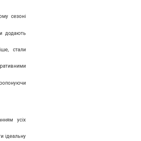
ому сезоні
ки додають
іше, стали
ративними
пропонуючи
анням усіх
ти ідеальну