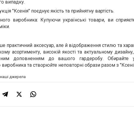
го випадку.
кція "Ксенія" поєднує якість та прийнятну вартість.
яного виробника: Купуючи українські товари, ви сприяєт
міки.
ше практичний аксесуар, але й відображення стилю та хара
ому асортименту, високій якості та актуальному дизайну
льним доповненням до вашого гардеробу. Обирайте ук
 виробника та створюйте неповторні образи разом з "Ксенія
а наші джерела