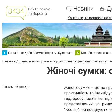
Новини
Д
Контакти, та реклама на с
Г
Готелі та садиби Яремче, Ворохти, Буковелю
К
Колиби та Ресторани
Головна
Бізнес новини
Жіночі сумки: стиль, функціональність та тр
Жіночі сумки: 
Загальний розділ
Жіноча сумка — це не про
практичність та індивід
гардеробу, здатним під
представлених на ринк
"Ксенія", які поєднують як