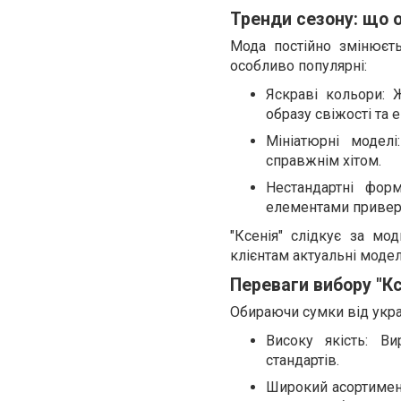
Тренди сезону: що 
Мода постійно змінюєть
особливо популярні:
Яскраві кольори: 
образу свіжості та е
Мініатюрні модел
справжнім хітом.
Нестандартні фор
елементами приверт
"Ксенія" слідкує за м
клієнтам актуальні модел
Переваги вибору "Кс
Обираючи сумки від украї
Високу якість: В
стандартів.
Широкий асортимент