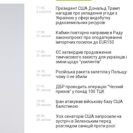
11:45,
Президент США Дональд Трамп
2 серпня
нагадав про укладення угоди з
Україною у сфері видобутку
рідкоземельних ресурсів
17:00,
Кабмін повторно направив в Раду
31 липня
законопроєкт про оподаткування
імпортних посилок до EUR150
17:00,
ЄС затвердив продовження
31 липня
тимчасового захисту для українців і
зміни щодо "ухилянтів"
14:18,
Російська ракета залетіла у Польщу:
31 липня
чому її не збили
11:41,
ДБР проводить операцію "Чесний
31 липня
призов" у понад 100 ТЦК
10:00,
Іран атакував військову базу США
29 липня
балістикою
09:40,
Усіх сенаторів США запросили на
29 липня
зустріч із Зеленським перед
розглядом санкцій проти росії