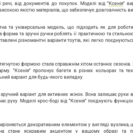
і речі, від документів до покупок. Моделі від "
Ксенія
" в
високою якістю матеріалів, що забезпечує довговічність ви
на та універсальна модель, що підходить як для роботи,
а форма та зручні ручки роблять її практичною та стильно
ставлені різноманітні варіанти тоутів, які легко поєднуютьс
тягнутою формою стала справжнім хітом останніх сезонів.
рму. "Ксенія" пропонує багети в різних кольорах та тек
ьний варіант для будь-якого випадку.
зручний варіант для активних жінок. Вона залишає руки 
ас руху. Моделі крос-боді від "Ксенія" поєднують функціо
ирізняється декоративним елементом у вигляді вузлика, 
на стане яскравим акцентом у вашому образі та пі