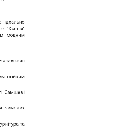
а ідеально
е. "Ксенія"
ним модним
исокоякісні
им, стійким
і. Замшеві
ня зимових
урнітура та