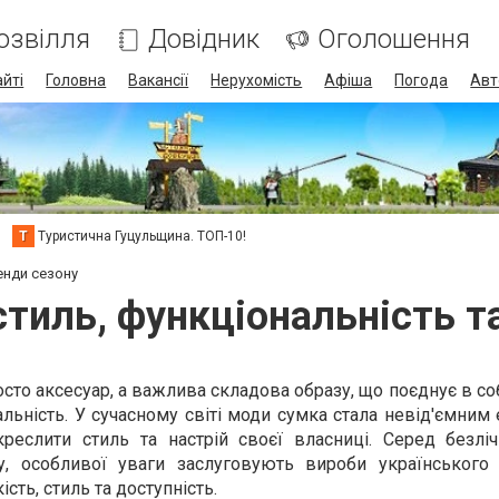
озвілля
Довідник
Оголошення
айті
Головна
Вакансії
Нерухомість
Афіша
Погода
Авт
Т
Туристична Гуцульщина. ТОП-10!
енди сезону
стиль, функціональність т
сто аксесуар, а важлива складова образу, що поєднує в соб
уальність. У сучасному світі моди сумка стала невід'ємни
креслити стиль та настрій своєї власниці. Серед безліч
у, особливої уваги заслуговують вироби українського
ість, стиль та доступність.