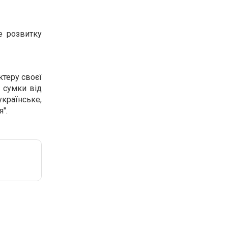
е розвитку
ктеру своєї
, сумки від
раїнське,
".