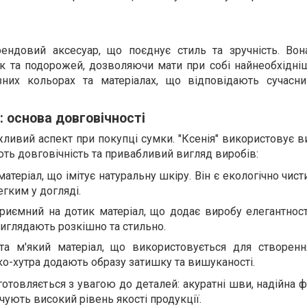
ендовий аксесуар, що поєднує стиль та зручність. Вон
к та подорожей, дозволяючи мати при собі найнеобхідніш
зних кольорах та матеріалах, що відповідають сучас
: основа довговічності
жливий аспект при покупці сумки. "Ксенія" використовує в
ють довговічність та привабливий вигляд виробів:
атеріал, що імітує натуральну шкіру. Він є екологічно чист
гким у догляді.
риємний на дотик матеріал, що додає виробу елегантност
виглядають розкішно та стильно.
 та м'який матеріал, що використовується для створен
ко-хутра додають образу затишку та вишуканості.
отовляється з увагою до деталей: акуратні шви, надійна ф
чують високий рівень якості продукції.