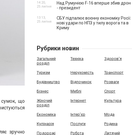
14:20,
Над Румунією F-16 вперше збив дрон
25 липня
- президент
13:13,
СБУ підпалює воєнну економіку Росії:
25 липня
нові удари по НПЗ у тилу ворога та в
Криму
Рубрики новин
Загальний
Техніка
Здоров'я
розділ
Туризм
Нерухомість
Транспорт
Будівництво
Відпочинок
Розваги
Бізнес
Меблі
Спорт
 сумок, що
Жіночий
Інтернет
Культура
розділ
ристуються
Економіка
Інтер'єр
Мода
Кулінарія
Послуги
Родина
ляє зручно
Подорожі
Робота
Дитячий