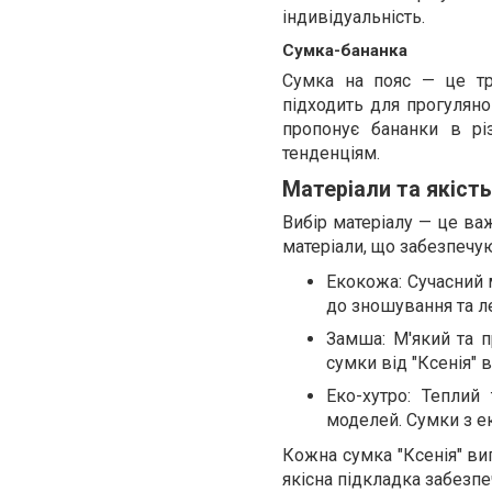
індивідуальність.
Сумка-бананка
Сумка на пояс — це тр
підходить для прогуляно
пропонує бананки в рі
тенденціям.
Матеріали та якість
Вибір матеріалу — це ва
матеріали, що забезпечу
Екокожа: Сучасний м
до зношування та ле
Замша: М'який та п
сумки від "Ксенія" 
Еко-хутро: Теплий
моделей. Сумки з е
Кожна сумка "Ксенія" виг
якісна підкладка забезпе