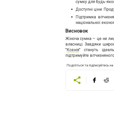
сумку для будь-яко
Доступні ціни: Проду
Підтримка вітчизн
національної еконо
Висновок
Жіноча сумка — це не ли
власниці. Завдяки широк
"
Ксенія
" стануть ідеа
підтримуйте вітчизняного
Поділіться та підписуйтесь н