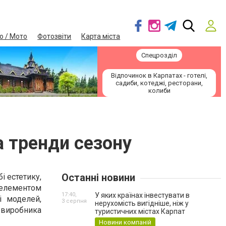
о / Мото
Фотозвіти
Карта міста
Спецрозділ
Відпочинок в Карпатах - готелі,
садиби, котеджі, ресторани,
колиби
а тренди сезону
Останні новини
і естетику,
м елементом
17:40,
У яких країнах інвестувати в
і моделей,
3 серпня
нерухомість вигідніше, ніж у
 виробника
туристичних містах Карпат
Новини компаній