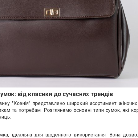
умок: від класики до сучасних трендів
азину "Ксенія" представлено широкий асортимент жіночих
кам та потребам. Розглянемо основні типи сумок, які ко
ниць:
мка, ідеальна для щоденного використання. Вона дозво