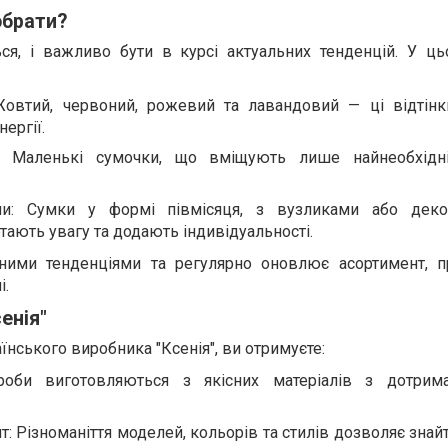
обрати?
ся, і важливо бути в курсі актуальних тенденцій. У ць
Жовтий, червоний, рожевий та лавандовий — ці відтін
нергії.
і: Маленькі сумочки, що вміщують лише найнеобхідн
ми: Сумки у формі півмісяця, з вузликами або деко
ають увагу та додають індивідуальності.
одними тенденціями та регулярно оновлює асортимент, 
і.
енія"
нського виробника "Ксенія", ви отримуєте:
ироби виготовляються з якісних матеріалів з дотрим
: Різноманіття моделей, кольорів та стилів дозволяє знай