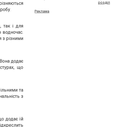
розділ
ирізняються
робу.
Реклама
 так і для
ю водночас.
я з різними
 Вона додає
стурах, що
вільними та
нальність з
що додає їй
дкреслить