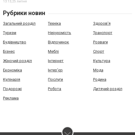
13:13,
25 липня
Рубрики новин
Загальний розділ
Техніка
Здоров'я
Туризм
Нерухомість
Транспорт
Будівництво
Відпочинок
Розваги
Бізнес
Меблі
Спорт
Жіночий розділ
Інтернет
Культура
Економіка
Інтер'єр
Мода
Кулінарія
Послуги
Родина
Подорожі
Робота
Дитячий розділ
Реклама