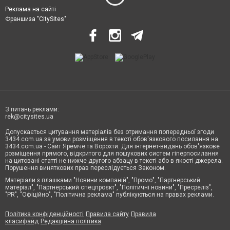
Реклама на сайті
Франшиза "CitySites"
З питань реклами:
rek@citysites.ua
Допускається цитування матеріалів без отримання попередньої згоди
3434.com.ua за умови розміщення в тексті обов'язкового посилання на
3434.com.ua - Сайт Яремче та Ворохти. Для інтернет-видань обов'язкове
розміщення прямого, відкритого для пошукових систем гіперпосилання
на цитовані статті не нижче другого абзацу в тексті або в якості джерела.
Порушення виняткових прав переслідується Законом.
Матеріали з плашками "Новини компаній", "Промо", "Партнерський
матеріал", "Партнерський спецпроєкт", "Політичні новини", "Пресреліз",
"PR", "Офіційно", "Політична реклама" публікуються на правах реклами.
Політика конфіденційності
Правила сайту
Правила
класифайд
Редакційна політика