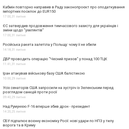
Кабмін повторно направив в Раду законопроєкт про оподаткування
імпортних посилок до EUR150
17:00,
31 липня
ЄС затвердив продовження тимчасового захисту для українців і
зміни щодо "ухилянтів"
17:00,
31 липня
Російська ракета залетіла у Польщу: чому її не збили
14:18,
31 липня
ДБР проводить операцію "Чесний призов" у понад 100 ТЦК
11:41,
31 липня
Іран атакував військову базу США балістикою
10:00,
29 липня
Усіх сенаторів США запросили на зустріч із Зеленським перед
розглядом санкцій проти росії
09:40,
29 липня
Над Румунією F-16 вперше збив дрон - президент
14:20,
25 липня
СБУ підпалює воєнну економіку Росії: нові удари по НПЗ у тилу
ворога та в Криму