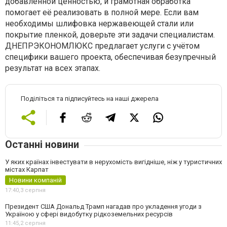
добавленной ценностью, и грамотная обработка
помогает её реализовать в полной мере. Если вам
необходимы шлифовка нержавеющей стали или
покрытие пленкой, доверьте эти задачи специалистам.
ДНЕПРЭКОНОМЛЮКС предлагает услуги с учётом
специфики вашего проекта, обеспечивая безупречный
результат на всех этапах.
Поділіться та підписуйтесь на наші джерела
Останні новини
У яких країнах інвестувати в нерухомість вигідніше, ніж у туристичних
містах Карпат
Новини компаній
17:40,
3 серпня
Президент США Дональд Трамп нагадав про укладення угоди з
Україною у сфері видобутку рідкоземельних ресурсів
11:45,
2 серпня