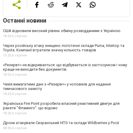
Останні новини
США відновили високий рівень обміну розвідданими з Україною
18:24,
6 серпня
Через російську атаку знищено логістичні склади Puma, Intertop та
Toyota. Компанії втратили значну кількість товарів
15:20,
6 серпня
«Резерв+» не відкривається: що відбувається із застосунком і чому
краще не виходити без документів
18:55,
4 серпня
Чехія вимагатиме дані з «Резерв+» у чоловіків для надання
тимчасового захисту
18:23,
4 серпня
Українська Fire Point розробила власний реактивний двигун для
ракети "Фламінго": що відомо
18:20,
4 серпня
Дрони атакували Сизранський НПЗ та склади Wildberries у Росії
08:30,
4 серпня