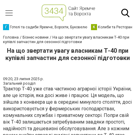
Г
Готелі та садиби Яремче, Ворохти, Буковелю
К
Колиби та Ресторани
Головна
Бізнес новини
На що звертати увагу власникам Т-40 при
купівлі запчастин для сезонної підготовки
На що звертати увагу власникам Т-40 при
купівлі запчастин для сезонної підготовки
09:20,
23 липня 2025 р.
Загальний розділ
Трактор Т-40 уже став частиною аграрної історії України,
але це історія, яка досі живе і працює. Ця модель, що
зійшла з конвеєра ще в середині минулого століття, досі
використовується у фермерських господарствах,
комунальних службах і приватному секторі. Попри свій
вік Т-40 залишається затребуваним завдяки простоті,
надійності та дешевизні обслуговування. Але з кожним