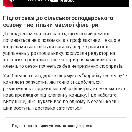
Підготовка до сільськогосподарського
сезону - не тільки масло і фільтри
Досвідчені механіки знають, що якісний ремонт
починається не з поломки, а з профілактики. І якщо в
кінці зими ви оглянули навіску, перевірили стан
ущільнень у розподільнику,послухали редуктор на
холостих, пройшлись по електриці й замінили старі
клеми, то сезон почнеться без неприємних сюрпризів.
Усе більше господарств формують “коробку на весну” -
комплект запчастин, які точно знадобляться:
ремкомплект гідравліки, набір фільтрів, кілька манжет,
нова прокладка під клапанну кришку. І це набагато
вигідніше, ніж шукати все по одному в сезон, коли і
ціни ростуть, і доставка затягується.
Поділіться та підписуйтесь на наші джерела