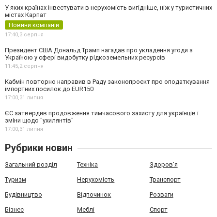
У яких країнах інвестувати в нерухомість вигідніше, ніж у туристичних
містах Карпат
Новини компаній
17:40,
3 серпня
Президент США Дональд Трамп нагадав про укладення угоди з
Україною у сфері видобутку рідкоземельних ресурсів
11:45,
2 серпня
Кабмін повторно направив в Раду законопроєкт про оподаткування
імпортних посилок до EUR150
17:00,
31 липня
ЄС затвердив продовження тимчасового захисту для українців і
зміни щодо "ухилянтів"
17:00,
31 липня
Рубрики новин
Загальний розділ
Техніка
Здоров'я
Туризм
Нерухомість
Транспорт
Будівництво
Відпочинок
Розваги
Бізнес
Меблі
Спорт