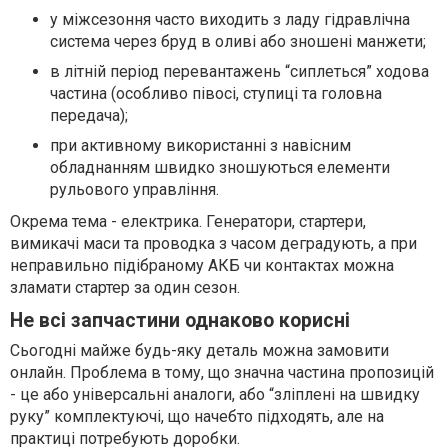
у міжсезоння часто виходить з ладу гідравлічна
система через бруд в оливі або зношені манжети;
в літній період перевантажень “сиплеться” ходова
частина (особливо півосі, ступиці та головна
передача);
при активному використанні з навісним
обладнанням швидко зношуються елементи
рульового управління.
Окрема тема - електрика. Генератори, стартери,
вимикачі маси та проводка з часом деградують, а при
неправильно підібраному АКБ чи контактах можна
зламати стартер за один сезон.
Не всі запчастини однаково корисні
Сьогодні майже будь-яку деталь можна замовити
онлайн. Проблема в тому, що значна частина пропозицій
- це або універсальні аналоги, або “зліплені на швидку
руку” комплектуючі, що начебто підходять, але на
практиці потребують доробки.