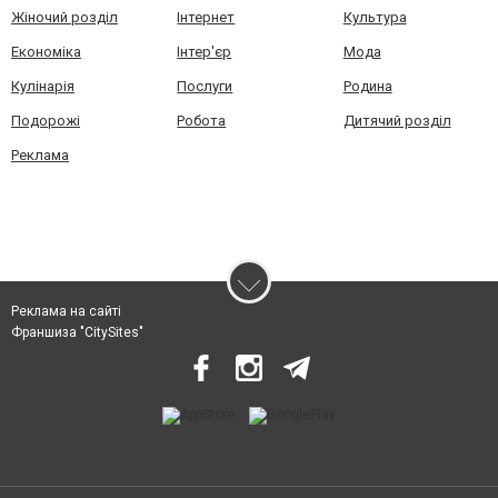
Жіночий розділ
Інтернет
Культура
Економіка
Інтер'єр
Мода
Кулінарія
Послуги
Родина
Подорожі
Робота
Дитячий розділ
Реклама
Реклама на сайті
Франшиза "CitySites"