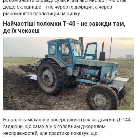
роком знайти справді сумісні запчастини до Т-40 стає
дещо складніше - і не через їх дефіцит, а через
різноманіття пропозицій на ринку.
Найчастіші поломки Т-40 - не завжди там,
де їх чекаєш
Більшість механіків зосереджуються на двигуні Д-144,
гадаючи, що саме він є головним джерелом
несправностей, але практика показує, що: