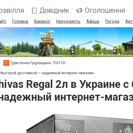
озвілля
Довідник
Оголошення
айті
Головна
Вакансії
Нерухомість
Афіша
Погода
Авт
Т
Туристична Гуцульщина. ТОП-10!
е с быстрой доставкой — надежный интернет-магазин
hivas Regal 2л в Украине 
надежный интернет-мага