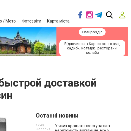
о / Мото
Фотозвіти
Карта міста
Спецрозділ
Відпочинок в Карпатах - готелі,
садиби, котеджі, ресторани,
колиби
с быстрой доставкой
зин
Останні новини
17:40,
У яких країнах інвестувати в
3 серпня
нерухомість вигідніше, ніж у