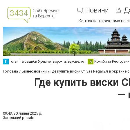
Новини
Д
Контакти, та реклама на с
Г
Готелі та садиби Яремче, Ворохти, Буковелю
К
Колиби та Ресторани
Головна
Бізнес новини
Где купить виски Chivas Regal 2л в Украин
Где купить виски C
— 
09:43,
30 липня 2025 р.
Загальний розділ