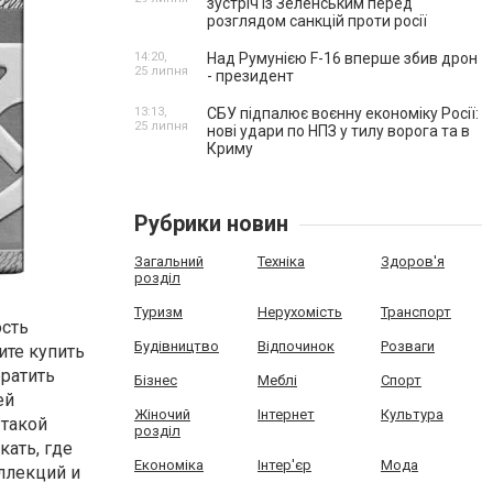
зустріч із Зеленським перед
розглядом санкцій проти росії
14:20,
Над Румунією F-16 вперше збив дрон
25 липня
- президент
13:13,
СБУ підпалює воєнну економіку Росії:
25 липня
нові удари по НПЗ у тилу ворога та в
Криму
Рубрики новин
Загальний
Техніка
Здоров'я
розділ
Туризм
Нерухомість
Транспорт
ость
Будівництво
Відпочинок
Розваги
тите
купить
братить
Бізнес
Меблі
Спорт
ей
Жіночий
Інтернет
Культура
 такой
розділ
кать, где
Економіка
Інтер'єр
Мода
ллекций и