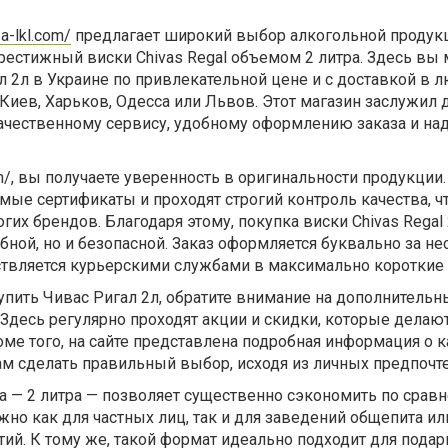
/a-lkl.com/
предлагает широкий выбор алкогольной продук
рестижный виски Chivas Regal объемом 2 литра. Здесь вы
л 2л в Украине
по привлекательной цене и с доставкой в 
 Киев, Харьков, Одесса или Львов. Этот магазин заслужил
качественному сервису, удобному оформлению заказа и н
m/
, вы получаете уверенность в оригинальности продукции.
ые сертификаты и проходят строгий контроль качества, ч
гих брендов. Благодаря этому, покупка
виски Chivas Regal
обной, но и безопасной. Заказ оформляется буквально за н
ствляется курьерскими службами в максимально короткие 
упить Чивас Ригал 2л
, обратите внимание на дополнительн
Здесь регулярно проходят акции и скидки, которые делаю
ме того, на сайте представлена подробная информация о
ам сделать правильный выбор, исходя из личных предпочт
а — 2 литра — позволяет существенно сэкономить по срав
жно как для частных лиц, так и для заведений общепита ил
ий. К тому же, такой формат идеально подходит для подар