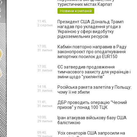
туристичних містах Карпат
Новини компаній
11:45,
Президент США Дональд Трамп
2 серпня
нагадав про укладення угоди з
Україною у сфері видобутку
рідкоземельних ресурсів
17:00,
Кабмін повторно направив в Раду
31 липня
законопроєкт про оподаткування
імпортних посилок до EUR150
17:00,
ЄС затвердив продовження
31 липня
тимчасового захисту для українців і
зміни щодо "ухилянтів"
14:18,
Російська ракета залетіла у Польщу:
31 липня
чому її не збили
11:41,
ДБР проводить операцію "Чесний
31 липня
призов" у понад 100 ТЦК
10:00,
Іран атакував військову базу США
29 липня
балістикою
09:40,
Усіх сенаторів США запросили на
29 липня