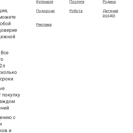
Кулінарія
Послуги
Родина
ции,
Подорожі
Робота
Дитячий
розділ
 можете
любой
Реклама
 доверие
адежной
 Все
то
 2л
есколько
сроки.
ые
т покупку
 каждом
ений.
нению с
и
ков и