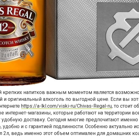
й крепких напитков важным моментом является возможн
й и оригинальный алкоголь по выгодной цене. Если вы хо
интернете
https://a-lkl.com/viski-ru/Chivas-Regal-ru
, то стоит о
е интернет-магазины, которые работают на территории вс
 удобную доставку. Сегодня многие предпочитают именно
 удобно и с гарантией подлинности. Особенно актуально ис
л 2л
, ведь именно этот объем оптимален для домашних ко