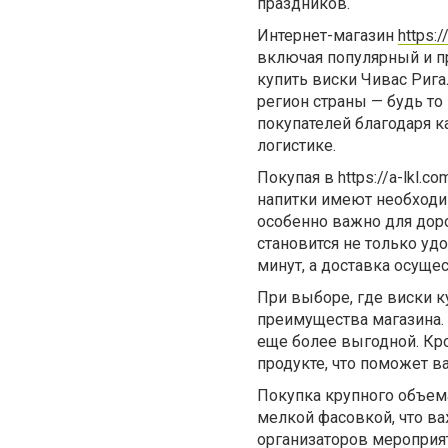
праздников.
Интернет-магазин
https:/
включая популярный и п
купить виски Чивас Рига
регион страны — будь то
покупателей благодаря 
логистике.
Покупая в
https://a-lkl.co
напитки имеют необходим
особенно важно для доро
становится не только уд
минут, а доставка осуще
При выборе, где
виски к
преимущества магазина. 
еще более выгодной. Кро
продукте, что поможет в
Покупка крупного объем
мелкой фасовкой, что ва
организаторов мероприят