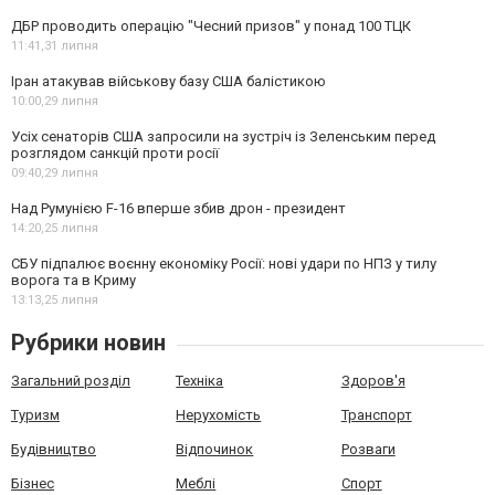
ДБР проводить операцію "Чесний призов" у понад 100 ТЦК
11:41,
31 липня
Іран атакував військову базу США балістикою
10:00,
29 липня
Усіх сенаторів США запросили на зустріч із Зеленським перед
розглядом санкцій проти росії
09:40,
29 липня
Над Румунією F-16 вперше збив дрон - президент
14:20,
25 липня
СБУ підпалює воєнну економіку Росії: нові удари по НПЗ у тилу
ворога та в Криму
13:13,
25 липня
Рубрики новин
Загальний розділ
Техніка
Здоров'я
Туризм
Нерухомість
Транспорт
Будівництво
Відпочинок
Розваги
Бізнес
Меблі
Спорт