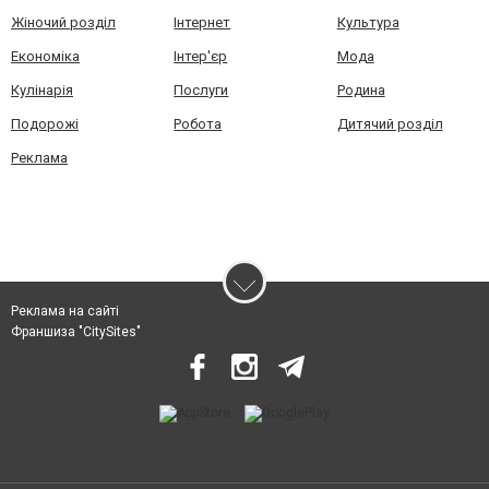
Жіночий розділ
Інтернет
Культура
Економіка
Інтер'єр
Мода
Кулінарія
Послуги
Родина
Подорожі
Робота
Дитячий розділ
Реклама
Реклама на сайті
Франшиза "CitySites"