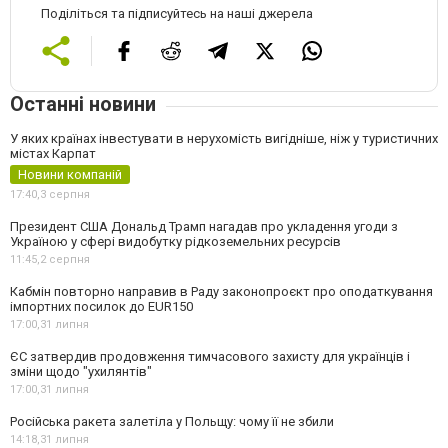
Поділіться та підписуйтесь на наші джерела
Останні новини
У яких країнах інвестувати в нерухомість вигідніше, ніж у туристичних
містах Карпат
Новини компаній
17:40,
3 серпня
Президент США Дональд Трамп нагадав про укладення угоди з
Україною у сфері видобутку рідкоземельних ресурсів
11:45,
2 серпня
Кабмін повторно направив в Раду законопроєкт про оподаткування
імпортних посилок до EUR150
17:00,
31 липня
ЄС затвердив продовження тимчасового захисту для українців і
зміни щодо "ухилянтів"
17:00,
31 липня
Російська ракета залетіла у Польщу: чому її не збили
14:18,
31 липня