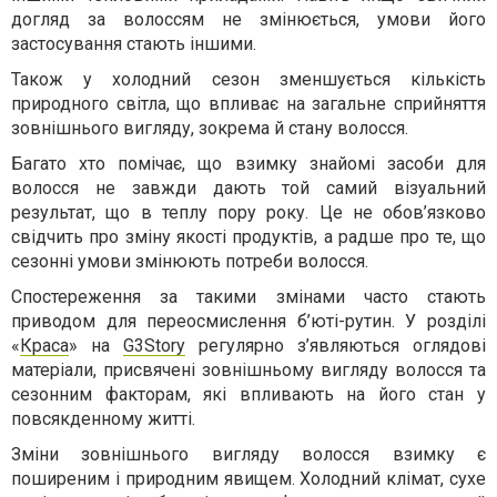
догляд за волоссям не змінюється, умови його
застосування стають іншими.
Також у холодний сезон зменшується кількість
природного світла, що впливає на загальне сприйняття
зовнішнього вигляду, зокрема й стану волосся.
Багато хто помічає, що взимку знайомі засоби для
волосся не завжди дають той самий візуальний
результат, що в теплу пору року. Це не обов’язково
свідчить про зміну якості продуктів, а радше про те, що
сезонні умови змінюють потреби волосся.
Спостереження за такими змінами часто стають
приводом для переосмислення б’юті-рутин. У розділі
«
Краса
» на
G3Story
регулярно з’являються оглядові
матеріали, присвячені зовнішньому вигляду волосся та
сезонним факторам, які впливають на його стан у
повсякденному житті.
Зміни зовнішнього вигляду волосся взимку є
поширеним і природним явищем. Холодний клімат, сухе