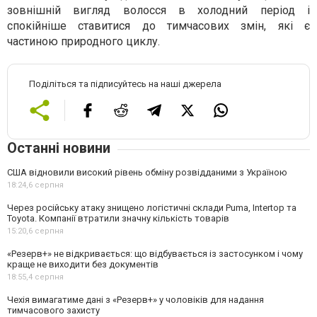
зовнішній вигляд волосся в холодний період і
спокійніше ставитися до тимчасових змін, які є
частиною природного циклу.
Поділіться та підписуйтесь на наші джерела
Останні новини
США відновили високий рівень обміну розвідданими з Україною
18:24,
6 серпня
Через російську атаку знищено логістичні склади Puma, Intertop та
Toyota. Компанії втратили значну кількість товарів
15:20,
6 серпня
«Резерв+» не відкривається: що відбувається із застосунком і чому
краще не виходити без документів
18:55,
4 серпня
Чехія вимагатиме дані з «Резерв+» у чоловіків для надання
тимчасового захисту