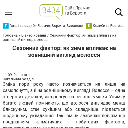
Г
Готелі та садиби Яремче, Ворохти, Буковелю
К
Колиби та Ресторани
Головна
Бізнес новини
Сезонний фактор: як зима впливає на
зовнішній вигляд волосся
Сезонний фактор: як зима впливає на
зовнішній вигляд волосся
11:09,
9 лютого
Загальний розділ
Зміна пори року часто позначається не лише на
самопочутті, а й на зовнішньому вигляді. Волосся — одна
з перших деталей, яка реагує на сезонні умови. Узимку
багато людей помічають, що волосся виглядає менш
блискучим, стає сухішим або складніше піддається
щоденному укладанню. Такі зміни зазвичай пов’язані з
поєднанням кліматичних і побутових факторів,