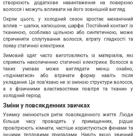
створюють додаткове навантаження на поверхню
волосся і можуть впливати на його зовнішній вигляд.
Окрім цього, у холодний сезон зростає механічний
вплив — шапки, капюшони, шарфи. Постійний контакт із
тканиною, особливо щільною або синтетичною, може
спричиняти сплутування волосся, втрату гладкості та
появу статичної електрики.
Зимовий одяг часто виготовляють із матеріалів, які
сприяють накопиченню статичної електрики. Волосся в
таких умовах може виглядати менш охайно,
«підніматися» або втрачати форму навіть після
укладання. Це пов’язано не зі зміною структури волосся,
а з фізичними властивостями повітря та тканин у
холодний період.
Зміни у повсякденних звичках
Узимку змінюється ритм повсякденного життя. Люди
більше часу проводять у приміщеннях, рідше
провітрюють кімнати, частіше користуються фенами та
іншими тепловими приладами. Навіть якщо звичний