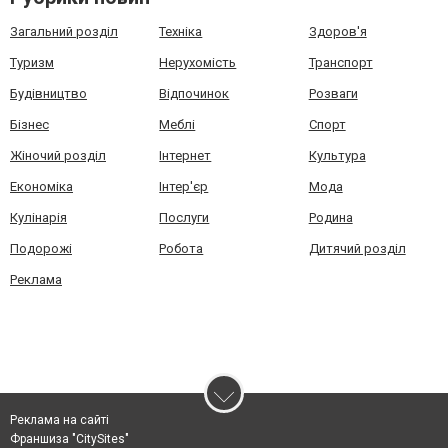
Загальний розділ
Техніка
Здоров'я
Туризм
Нерухомість
Транспорт
Будівництво
Відпочинок
Розваги
Бізнес
Меблі
Спорт
Жіночий розділ
Інтернет
Культура
Економіка
Інтер'єр
Мода
Кулінарія
Послуги
Родина
Подорожі
Робота
Дитячий розділ
Реклама
Реклама на сайті
Франшиза "CitySites"