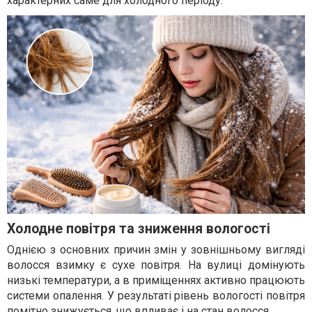
характерних саме для холодного періоду.
Холодне повітря та зниження вологості
Однією з основних причин змін у зовнішньому вигляді
волосся взимку є сухе повітря. На вулиці домінують
низькі температури, а в приміщеннях активно працюють
системи опалення. У результаті рівень вологості повітря
помітно знижується, що впливає і на стан волосся.