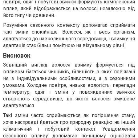
повітря, одяг і побутові звички формують комплексний
вплив, який відображається на волоссі незалежно від
його типу чи довжини.
Розуміння сезонного контексту допомагає сприймати
такі зміни спокійніше. Волосся, як і весь організм,
адаптується до навколишнього середовища, і взимку ця
адаптація стає більш помітною на візуальному рівні.
Висновок
Зовнішній вигляд волосся взимку формується під
впливом багатьох чинників, більшість з яких пов’язані
не з індивідуальними особливостями, а з сезонними
умовами. Холодне повітря, низька вологість, перепади
температур, одяг і зміни у повсякденних звичках
створюють середовище, до якого волосся змушене
адаптуватися.
Такі зміни часто сприймаються як погіршення стану,
хоча насправді йдеться про природну реакцію на інший
кліматичний і побутовий контекст. Усвідомлення
сезонного впливу допомагає по-іншому оцінювати