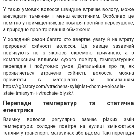
У таких умовах волосся швидше втрачає вологу, може
виглядати тьмяним і менш еластичним. Особливо це
помітно у приміщеннях, де повітря постійно пересушене,
а природне провітрювання обмежене.
У холодний сезон багато хто звертає увагу й на втрату
природної сяйності волосся. Це явище зазвичай
пов’язують не з якоюсь окремою причиною, а з
комплексним впливом сухого повітря, температурних
перепадів і побутових умов. Детальніше про те, як
проявляється втрачена сяйність волосся, можна
прочитати в матеріалах за посиланням
https://g3story.com/vtrachena-syiajnist-chomu-volossia-
staie-tmianym-i-vtrachaie-blysk/
.
Перепади температур та cтатична
електрика
Взимку волосся регулярно зазнає різких змін
температури: холодне повітря на вулиці змінюється
теплим у транспорті, магазинах або вдома. Такі перепади