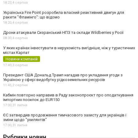
18:23,
4 серпня
Українська Fire Point розробила власний реактивний двигун для
ракети "Фламінго": що відомо
18:20,
4 серпня
Дрони атакували Сизранський НПЗ та склади Wildberries у Росії
08:30,
4 серпня
У яких країнах інвестувати в нерухомість вигідніше, ніж у туристичних
містах Карпат
Новини компаній
17:40,
3 серпня
Президент США Дональд Трамп нагадав про укладення угоди з
Україною у сфері видобутку рідкоземельних ресурсів
11:45,
2 серпня
Кабмін повторно направив в Раду законопроєкт про оподаткування
імпортних посилок до EUR150
17:00,
31 липня
ЄС затвердив продовження тимчасового захисту для українців і
зміни щодо "ухилянтів"
17:00,
31 липня
Рубрики новин