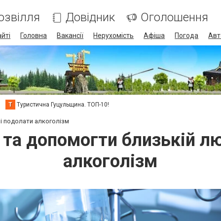
озвілля
Довідник
Оголошення
айті
Головна
Вакансії
Нерухомість
Афіша
Погода
Авт
Т
Туристична Гуцульщина. ТОП-10!
і подолати алкоголізм
 та допомогти близькій л
алкоголізм