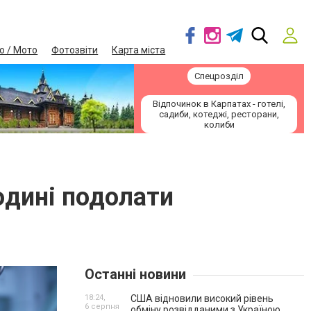
о / Мото
Фотозвіти
Карта міста
Спецрозділ
Відпочинок в Карпатах - готелі,
садиби, котеджі, ресторани,
колиби
юдині подолати
Останні новини
18:24,
США відновили високий рівень
6 серпня
обміну розвідданими з Україною