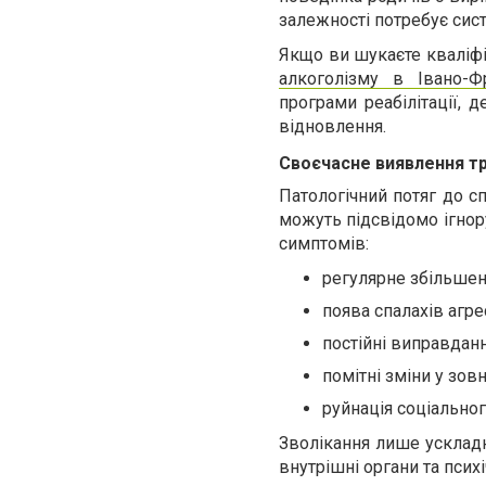
залежності потребує сист
Якщо ви шукаєте кваліфі
алкоголізму в Івано-Ф
програми реабілітації, 
відновлення.
Своєчасне виявлення т
Патологічний потяг до с
можуть підсвідомо ігнор
симптомів:
регулярне збільшен
поява спалахів агрес
постійні виправданн
помітні зміни у зовн
руйнація соціальног
Зволікання лише ускладн
внутрішні органи та псих