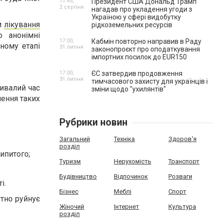
11:45,
Президент США Дональд Трамп
2 серпня
нагадав про укладення угоди з
Україною у сфері видобутку
м
лікування
рідкоземельних ресурсів
 анонімні
17:00,
Кабмін повторно направив в Раду
жному етапі
31 липня
законопроєкт про оподаткування
імпортних посилок до EUR150
17:00,
ЄС затвердив продовження
31 липня
тимчасового захисту для українців і
ривалий час
зміни щодо "ухилянтів"
лення таких
Рубрики новин
Загальний
Техніка
Здоров'я
розділ
ипитого;
Туризм
Нерухомість
Транспорт
Будівництво
Відпочинок
Розваги
і.
Бізнес
Меблі
Спорт
тно руйнує
Жіночий
Інтернет
Культура
розділ