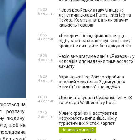
15:20,
Через російську атаку знищено
6 серпня
логістичні склади Puma, Intertop та
Toyota. Компанії втратили значну
кількість товарів
18:55,
«Резерв+» не відкривається: що
4 серпня
відбувається із застосунком і чому
краще не виходити без документів
18:23,
Чехія вимагатиме дані з «Резерв+» у
4 серпня
чоловіків для надання тимчасового
захисту
18:20,
Українська Fire Point розробила
4 серпня
власний реактивний двигун для
ракети "Фламінго": що відомо
08:30,
Дрони атакували Сизранський НПЗ
4 серпня
та склади Wildberries у Росії
орюється на
 розпачу,
17:40,
У яких країнах інвестувати в
3 серпня
ну людину.
нерухомість вигідніше, ніж у
туристичних містах Карпат
яти, щоб не
Новини компаній
послідовна
я будь-якої