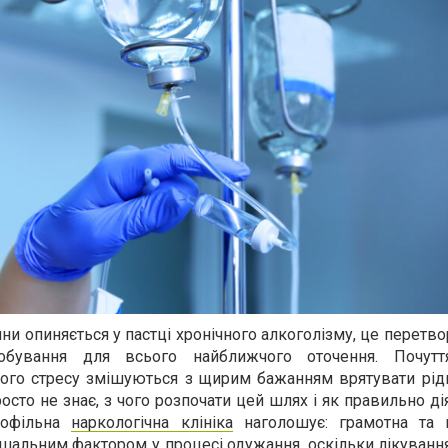
ини опиняється у пастці хронічного алкоголізму, це перетв
бування для всього найближчого оточення. Почуття
йного стресу змішуються з щирим бажанням врятувати рід
осто не знає, з чого розпочати цей шлях і як правильно ді
рофільна
наркологічна клініка
наголошує: грамотна та 
ішальним фактором у процесі одужання, оскільки лікуванн