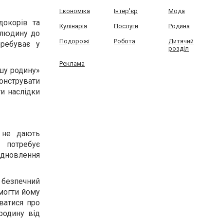
Економіка
Інтер'єр
Мода
докорів та
Кулінарія
Послуги
Родина
 людину до
Подорожі
Робота
Дитячий
еребуває у
розділ
Реклама
шу родину»
онструвати
ти наслідки
 не дають
 потребує
відновлення
а безпечний
омогти йому
ватися про
родину від