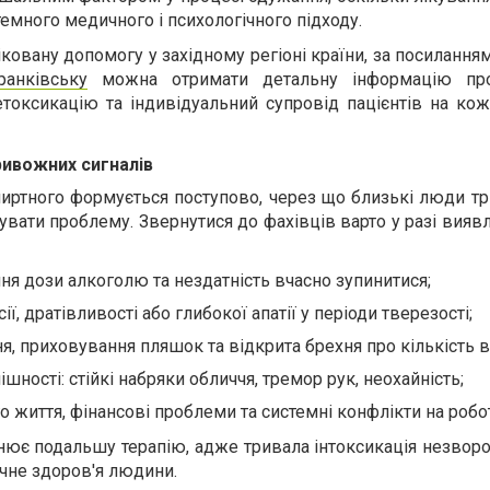
емного медичного і психологічного підходу.
ковану допомогу у західному регіоні країни, за посилання
ранківську
можна отримати детальну інформацію про
детоксикацію та індивідуальний супровід пацієнтів на ко
ривожних сигналів
пиртного формується поступово, через що близькі люди т
увати проблему. Звернутися до фахівців варто у разі вияв
ня дози алкоголю та нездатність вчасно зупинитися;
ії, дратівливості або глибокої апатії у періоди тверезості;
я, приховування пляшок та відкрита брехня про кількість в
ішності: стійкі набряки обличчя, тремор рук, неохайність;
о життя, фінансові проблеми та системні конфлікти на робот
ює подальшу терапію, адже тривала інтоксикація незворо
ічне здоров'я людини.