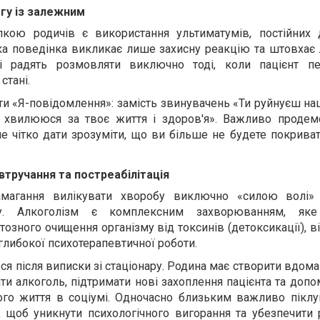
гу із залежним
ою родичів є використання ультиматумів, постійних 
ака поведінка викликає лише захисну реакцію та штовхає
ці радять розмовляти виключно тоді, коли пацієнт п
стані.
и «Я-повідомлення»: замість звинувачень «Ти руйнуєш на
 хвилююся за твоє життя і здоров'я». Важливо продем
ле чітко дати зрозуміти, що ви більше не будете покрива
втручання та постреабілітація
амагання вилікувати хворобу виключно «силою волі»
ту. Алкоголізм є комплексним захворюванням, яке
озного очищення організму від токсинів (детоксикації), 
глибокої психотерапевтичної роботи.
я після виписки зі стаціонару. Родина має створити вдом
ати алкоголь, підтримати нові захоплення пацієнта та доп
ого життя в соціумі. Одночасно близьким важливо піклу
, щоб уникнути психологічного вигорання та убезпечити 