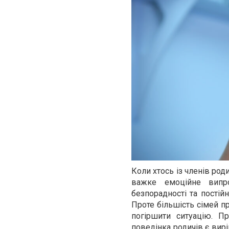
Коли хтось із членів род
важке емоційне випро
безпорадності та пості
Проте більшість сімей пр
погіршити ситуацію. П
поведінка родичів є вир