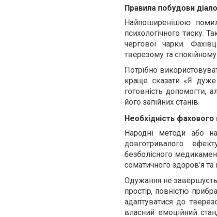
Правила побудови діало
Найпоширенішою помилк
психологічного тиску. Т
чергової чарки. Фахів
тверезому та спокійному 
Потрібно використовуват
краще сказати «Я дуже
готовність допомогти, а
його запійних станів.
Необхідність фахового 
Народні методи або н
довготривалого ефек
безболісного медикамент
соматичного здоров'я та 
Одужання не завершуєтьс
простір, повністю прибр
адаптуватися до тверез
власний емоційний стан