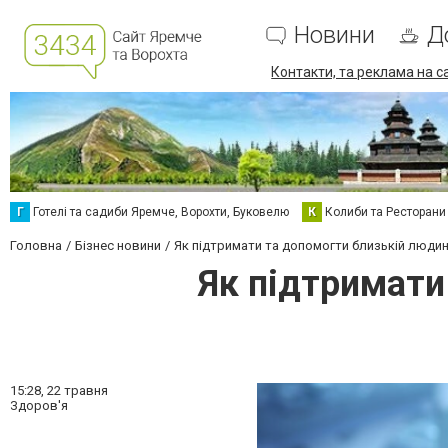
Новини
Д
Контакти, та реклама на с
Г
Готелі та садиби Яремче, Ворохти, Буковелю
К
Колиби та Ресторани
Головна
Бізнес новини
Як підтримати та допомогти близькій людин
Як підтримати
15:28,
22 травня
Здоров'я