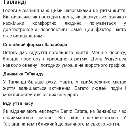
Таїланді
Головна різниця між цими напрямками це ритм життя.
Він визначає, як проходить день, як формується звичка і
наскільки комфортно людина почувається у
довгостроковій перспективі. Саме цей фактор часто
стає вирішальним.
Спокійний формат Занзибара
Острів дає відчуття повільного життя. Менше поспіху,
більше простору і природного ритму. День будується
навколо океану і погодних умов, а не жорсткого графіка.
Динаміка Таїланду
У Таїланді більше руху. Навіть у прибережних містах
життя залишається активним. Багато людей, подій і
можливостей для різних сценаріїв.
Відчуття часу
Як відзначають експерти Deniz Estate, на Занзибарі час
сприймається інакше. Він ніби сповільнюється. У
Таїланді ж темп ближчий до звичного міського життя.