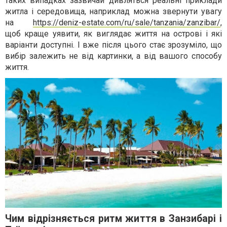
таких випадках зазвичай дивляться реальні приклади
житла і середовища, наприклад можна звернути увагу
на
https://deniz-estate.com/ru/sale/tanzania/zanzibar/
,
щоб краще уявити, як виглядає життя на острові і які
варіанти доступні. І вже після цього стає зрозуміло, що
вибір залежить не від картинки, а від вашого способу
життя.
Чим відрізняється ритм життя в Занзибарі і