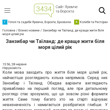
Г
Готелі та садиби Яремче, Ворохти, Буковелю
К
Колиби та Ресторани
Головна
Бізнес новини
Занзибар чи Таїланд: де краще жити біля
моря цілий рік
Занзибар чи Таїланд: де краще жити біля
моря цілий рік
15:56,
28 червня
Нерухомість
Коли мова заходить про життя біля моря цілий рік,
найчастіше розглядають кілька напрямків. Серед них
Занзибар і Таїланд. Обидва варіанти виглядають
привабливо на перший погляд, але при детальному
розгляді стає зрозуміло, що це зовсім різні формати
життя. Саме тому багато хто на старті відчуває
невизначеність і намагається розібратися глибше. У