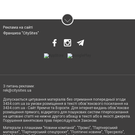
Реклама на сайті
Франшиза "CitySites"
З питань реклами:
rek@citysites.ua
Допускається цитування матеріалів без отримання попередньої згоди
3434.com.ua за умови розміщення в тексті обов'язкового посилання на
3434.com.ua - Сайт Яремче та Ворохти. Для інтернет-видань обов'язкове
розміщення прямого, відкритого для пошукових систем гіперпосилання
на цитовані статті не нижче другого абзацу в тексті або в якості джерела.
Порушення виняткових прав переслідується Законом.
Матеріали з плашками "Новини компаній", "Промо", "Партнерський
матеріал", "Партнерський спецпроєкт", "Політичні новини", "Пресреліз",