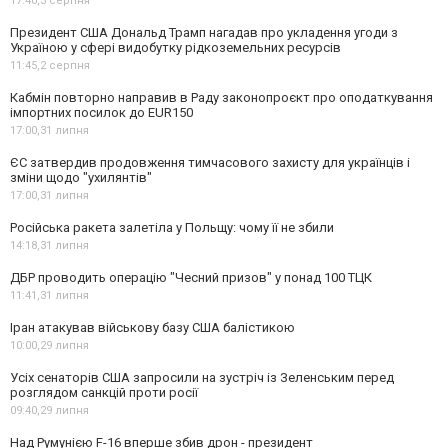
17:40,
3 серпня
Президент США Дональд Трамп нагадав про укладення угоди з
Україною у сфері видобутку рідкоземельних ресурсів
11:45,
2 серпня
Кабмін повторно направив в Раду законопроєкт про оподаткування
імпортних посилок до EUR150
17:00,
31 липня
ЄС затвердив продовження тимчасового захисту для українців і
зміни щодо "ухилянтів"
17:00,
31 липня
Російська ракета залетіла у Польщу: чому її не збили
14:18,
31 липня
ДБР проводить операцію "Чесний призов" у понад 100 ТЦК
11:41,
31 липня
Іран атакував військову базу США балістикою
10:00,
29 липня
Усіх сенаторів США запросили на зустріч із Зеленським перед
розглядом санкцій проти росії
09:40,
29 липня
Над Румунією F-16 вперше збив дрон - президент