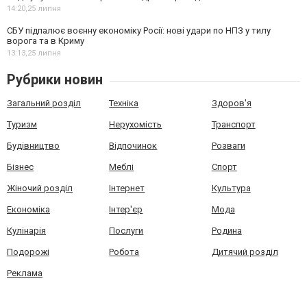
14:20,
25 липня
СБУ підпалює воєнну економіку Росії: нові удари по НПЗ у тилу
ворога та в Криму
13:13,
25 липня
Рубрики новин
Загальний розділ
Техніка
Здоров'я
Туризм
Нерухомість
Транспорт
Будівництво
Відпочинок
Розваги
Бізнес
Меблі
Спорт
Жіночий розділ
Інтернет
Культура
Економіка
Інтер'єр
Мода
Кулінарія
Послуги
Родина
Подорожі
Робота
Дитячий розділ
Реклама