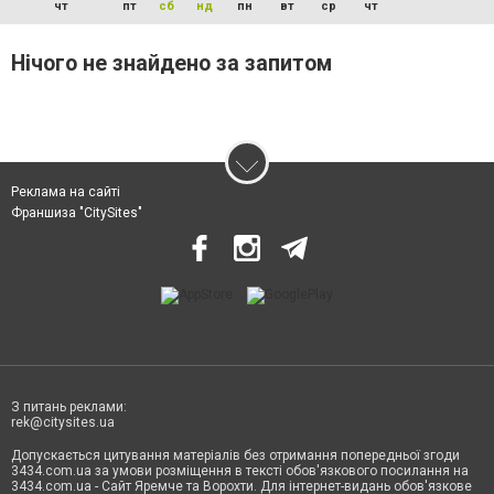
чт
пт
сб
нд
пн
вт
ср
чт
Нічого не знайдено за запитом
Реклама на сайті
Франшиза "CitySites"
З питань реклами:
rek@citysites.ua
Допускається цитування матеріалів без отримання попередньої згоди
3434.com.ua за умови розміщення в тексті обов'язкового посилання на
3434.com.ua - Сайт Яремче та Ворохти. Для інтернет-видань обов'язкове