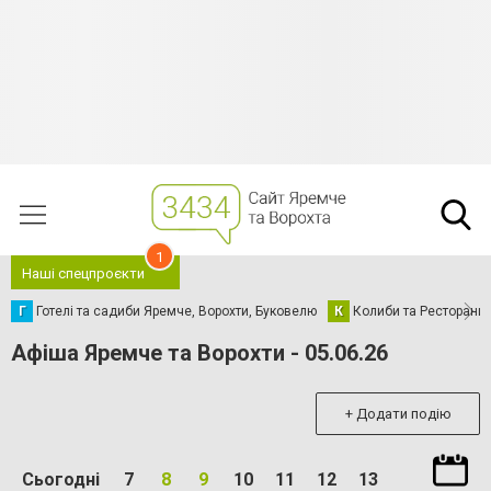
1
Наші спецпроєкти
Г
Готелі та садиби Яремче, Ворохти, Буковелю
К
Колиби та Ресторани
Афіша Яремче та Ворохти - 05.06.26
+ Додати подію
Сьогодні
7
8
9
10
11
12
13