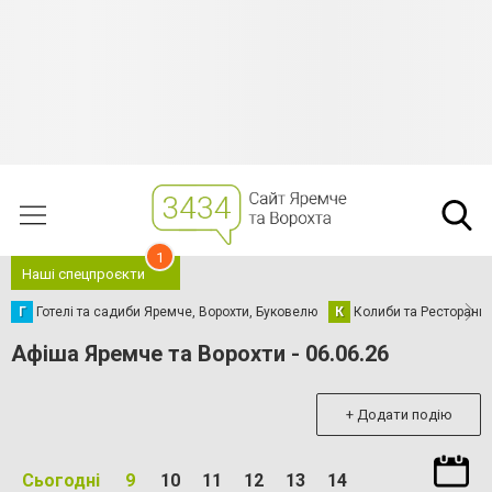
1
Наші спецпроєкти
Г
Готелі та садиби Яремче, Ворохти, Буковелю
К
Колиби та Ресторани
Афіша Яремче та Ворохти - 06.06.26
+ Додати подію
Сьогодні
9
10
11
12
13
14