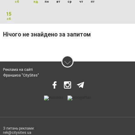
сб
нд
пн
вт
ср
чт
пт
15
сб
Нічого не знайдено за запитом
Реклама на сайті
Франшиза "CitySites"
З питань реклами:
rek@citysites.ua